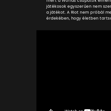
mert a Worlds csapatok elmenne
játékosok egyszerűen nem sze
a játékot. A Riot nem próbál 
érdekében, hogy életben tartsa