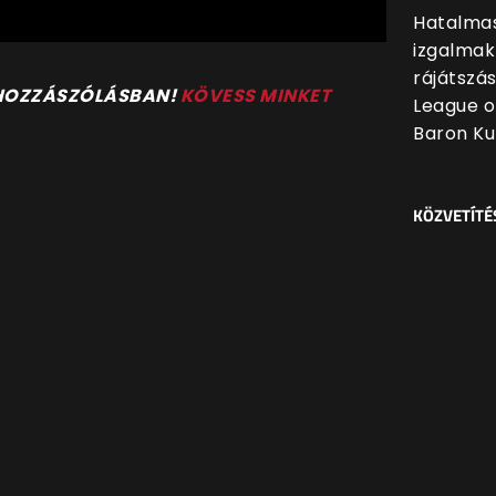
Hatalmas
izgalmak
rájátszá
 HOZZÁSZÓLÁSBAN!
KÖVESS MINKET
League o
Baron Ku
KÖZVETÍTÉ