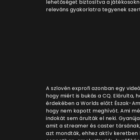
lehetőséget biztosítva a játékosokn
releváns gyakorlatra tegyenek szert.
A szlovén exprofi azonban egy videó
hogy miért is bukás a CQ. Elárulta, h
érdekében a Worlds előtt Észak-Ame
hogy nem kapott meghívót. Ami még
indokát sem árulták el neki. Gyanúja 
amit a streamer és caster társának
azt mondták, ehhez aktív keretben k