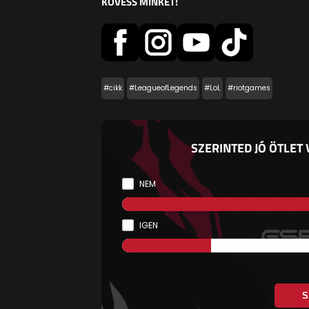
KÖVESS MINKET!
#cikk
#LeagueofLegends
#LoL
#riotgames
SZERINTED JÓ ÖTLET
NEM
IGEN
S