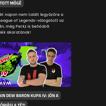
TOTT MÖGÉ
két napon nem talált legyőzőre a
eague of Legends-válogatott az
in, még Perkz is behódolt
siék akaratának!
IN DEW BARON KUPA IV: JÖN A
 ÓRIÁSI A TÉT!