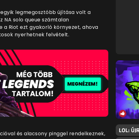
egyik legmegosztóbb újítása volt a
Az NA solo queue számtalan
 a Riot ezt gyakorló környezet, ahova
kosok nyerhetnek felvételt.
LOL: ÚJ
cióval és alacsony pinggel rendelkeznek,