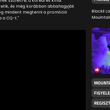
k szünetre, a koreai és kínai
retik, és még korábban abbahagyják
Blackii L
meg mindent megtenni a promóció
Mouintai
 a CQ-t."
MOUNTA
FIGYELE
REGISZ