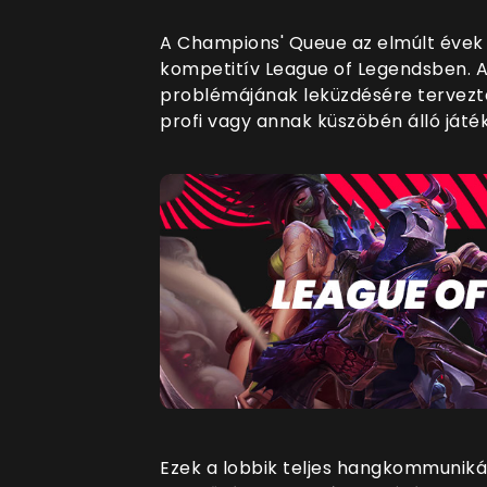
A Champions' Queue az elmúlt évek 
kompetitív League of Legendsben. 
problémájának leküzdésére tervezte
profi vagy annak küszöbén álló játé
Ezek a lobbik teljes hangkommuniká