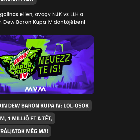
agolinas ellen, avagy NJK vs LLH a
n Dew Baron Kupa IV döntőjében!
IN DEW BARON KUPA IV: LOL-OSOK
M, 1 MILLIÓ FT A TÉT,
TRÁLJATOK MÉG MA!