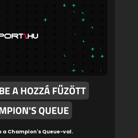
 BE A HOZZÁ FŰZÖTT
MPION'S QUEUE
n a Champion's Queue-val.