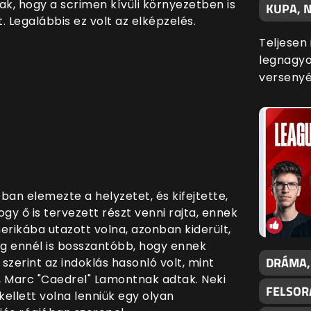
ak, hogy a scrimen kívüli környezetben is
KUPA, N
 Legalábbis ez volt az elképzelés.
Teljesen
legnagyo
versenyé
ban elemezte a helyzetet, és kifejtette,
ogy ő is tervezett részt venni rajta, ennek
rikába utazott volna, azonban kiderült,
 ennél is bosszantóbb, hogy ennek
DRÁMA,
szerint az indoklás hasonló volt, mint
, Marc "Caedrel" Lamontnak adtak. Neki
FELSOR
ellett volna lenniük egy olyan