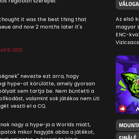
iós régióban szerepel.
VÁLOGA
Az első 
ought it was the best thing that
magyar L
eue and now 2 months later it's
ENC-kval
Vizicsac
pril 8, 2022
őségnek" nevezte ezt arra, hogy
legi hype-ot körülötte, amely gyorsan
bályait sem tartja be. Nem büntetti a
ollkodást, valamint sok játékos nem üti
gét veszti el a CQ.
MOUNTA
nak nagy a hype-ja a Worlds miatt,
apatok mikor hagyják abba a játékot,
FINÁLÉ,