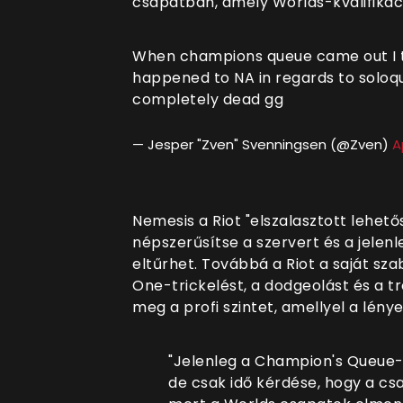
csapatban, amely Worlds-kvalifikác
When champions queue came out I th
happened to NA in regards to soloqu
completely dead gg
— Jesper "Zven" Svenningsen (@Zven)
A
Nemesis a Riot "elszalasztott lehet
népszerűsítse a szervert és a jelen
eltűrhet. Továbbá a Riot a saját sza
One-trickelést, a dodgeolást és a tr
meg a profi szintet, amellyel a lénye
"Jelenleg a Champion's Queue-
de csak idő kérdése, hogy a cs