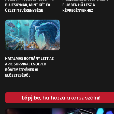
BLUESKYNAK, MINT KÉT ÉV
FILMBEN HŰ LESZ A
ÜZLETI TEVÉKENYSÉGE
KÉPREGÉNYEKHEZ
HATALMAS BOTRÁNY LETT AZ
ARK: SURVIVAL EVOLVED
BŐVÍTMÉNYÉNEK AI
ELŐZETESÉBŐL
Lépj be
, ha hozzá akarsz szólni!