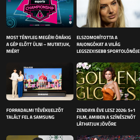
MOST TÉNYLEG MEGÉRI ÓRÁKIG
ELSZOMORÍTOTTA A
A GÉP ELŐTT ÜLNI – MUTATJUK,
RAJONGÓKAT A VILÁG
MIÉRT
LEGSZEXISEBB SPORTOLÓNŐJE
FORRADALMI TÉVÉKIJELZŐT
ZENDAYA ÉVE LESZ 2026: 5+1
TALÁLT FEL A SAMSUNG
FILM, AMIBEN A SZÍNÉSZNŐT
LÁTHATJUK JÖVŐRE