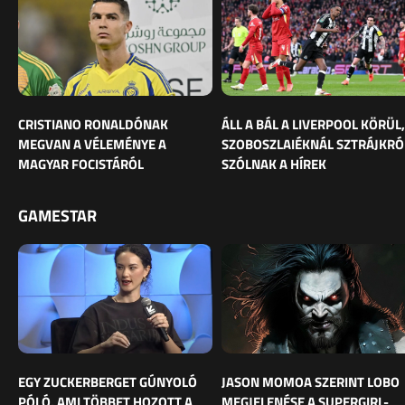
CRISTIANO RONALDÓNAK
ÁLL A BÁL A LIVERPOOL KÖRÜL,
MEGVAN A VÉLEMÉNYE A
SZOBOSZLAIÉKNÁL SZTRÁJKRÓ
MAGYAR FOCISTÁRÓL
SZÓLNAK A HÍREK
GAMESTAR
EGY ZUCKERBERGET GÚNYOLÓ
JASON MOMOA SZERINT LOBO
PÓLÓ, AMI TÖBBET HOZOTT A
MEGJELENÉSE A SUPERGIRL-