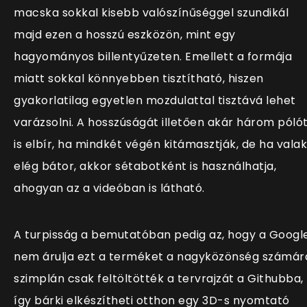
macska sokkal kisebb valószínűséggel szundikál
majd ezen a hosszú eszközön, mint egy
hagyományos billentyűzeten. Emellett a formája
miatt sokkal könnyebben tisztítható, hiszen
gyakorlatilag egyetlen mozdulattal tisztává lehet
varázsolni. A hosszúságát illetően akár három póló
is elbír, ha mindkét végén kitámasztják, de ha valak
elég bátor, akkor sétabotként is használhatja,
ahogyan az a videóban is látható.
A turpisság a bemutatóban pedig az, hogy a Googl
nem árulja ezt a terméket a nagyközönség számár
szimplán csak feltöltötték a tervrajzát a Githubba,
így bárki elkészítheti otthon egy 3D-s nyomtató