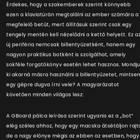
Érdekes, hogy a szakemberek szerint könnyebb
ezen a klaviatúrán megtalálni az ember számára a
megfelelő betűt, mert állításuk szerint csak egy
tengely mentén kell nézelődni a kettő helyett. Ez a
új periféria nemcsak billentyűzetként, hanem egy
nagyon praktikus botként is szolgálhat, amely
sokféle forgatókönyv esetén lehet hasznos. Mondj
ki akarná másra használni a billentyűzetet, mintse
egy gépre dugva írni vele? A magyarázatot
követően minden világos lesz:
A GBoard pálca leírása szerint ugyanis ez a „bot”
elég széles ahhoz, hogy egy macska átsétáljon rajt
de a nagy előnye mégis az ebben az esetben, hogy