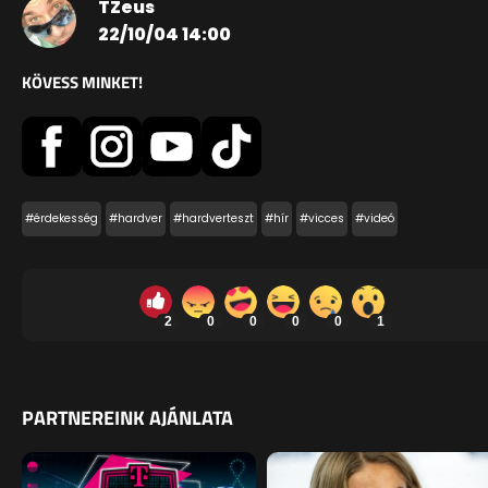
TZeus
22/10/04 14:00
KÖVESS MINKET!
#érdekesség
#hardver
#hardverteszt
#hír
#vicces
#videó
2
0
0
0
0
1
PARTNEREINK AJÁNLATA