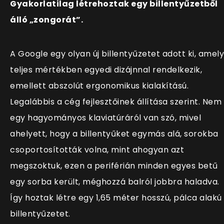
Gyakorlatilag létrehoztak egy billentyűzetből
álló „zongorát”.
A Google egy olyan új billentyűzetet adott ki, amely
teljes mértékben egyedi dizájnnal rendelkezik,
emellett abszolút ergonomikus kialakítású.
Legalábbis a cég fejlesztőinek állítása szerint. Nem
egy hagyományos klaviatúráról van szó, mivel
ahelyett, hogy a billentyűket egymás alá, sorokba
csoportosították volna, mint ahogyan azt
megszoktuk, ezen a periférián minden egyes betű
egy sorba került, méghozzá balról jobbra haladva.
Így hoztak létre egy 1,65 méter hosszú, pálca alakú
billentyűzetet.