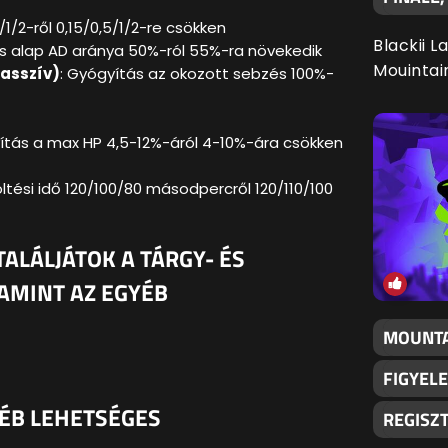
/1/2-ről 0,15/0,5/1/2-re csökken
Blackii L
és alap AD aránya 50%-ról 55%-ra növekedik
Mouintai
passzív)
: Gyógyítás az okozott sebzés 100%-
ítás a max HP 4,5-12%-áról 4-10%-ára csökken
öltési idő 120/100/80 másodpercről 120/110/100
ALÁLJÁTOK A TÁRGY- ÉS
AMINT AZ EGYÉB
MOUNTA
FIGYELE
YÉB LEHETSÉGES
REGISZ