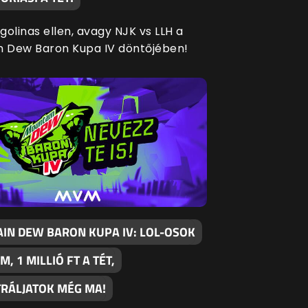
agolinas ellen, avagy NJK vs LLH a
n Dew Baron Kupa IV döntőjében!
IN DEW BARON KUPA IV: LOL-OSOK
M, 1 MILLIÓ FT A TÉT,
TRÁLJATOK MÉG MA!