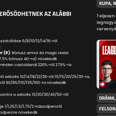
KUPA, N
Y ERŐSÖDHETNEK AZ ALÁBBI
Teljesen
legnagyo
versenyé
sszatöltése 6/8/10/12/14/16-ról
k
r (R)
: Bónusz armor és magic resist
7,5% bónusz AD-ra) növekedik
 minden castolásnál 220%-ról 275%-ra
nti sebzés 10/14/18/22/26-ról 10/15/20/25/30-ra,
-ről 60/85/110/135/160-ra növekedik
élpontra a sebzés 10/20/30/40/50-ről
DRÁMA,
je 1/1,25/1,5/1,75/2 másodpercről
FELSOR
ásodpercre növekedik