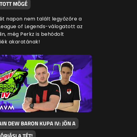
TOTT MÖGÉ
két napon nem talált legyőzőre a
eague of Legends-válogatott az
in, még Perkz is behódolt
siék akaratának!
IN DEW BARON KUPA IV: JÖN A
 ÓRIÁSI A TÉT!