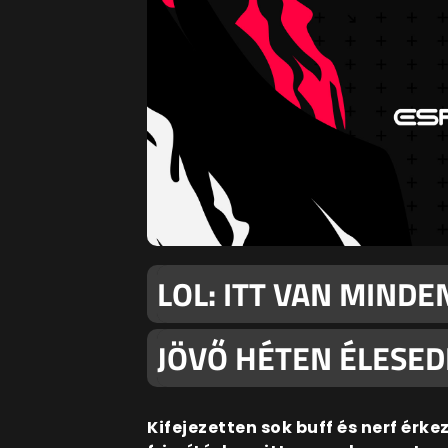
LOL: ITT VAN MINDE
JÖVŐ HÉTEN ÉLESED
Kifejezetten sok buff és nerf érke