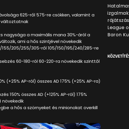
Hatalmas
izgalmak
távolsága 625-ről 575-re csökken, valamint a
rájátszá
n változtatnak
League o
Baron Ku
jzs nagysága a maximális mana 30%-áról a
ltozik, ami a hős szintjével növekedik
5/155/205/255/305-ről 105/150/195/240/285-re
KÖZVETÍTÉ
 sebzés 60-180-ról 60-220-ra növekedik szinttől
0% (+25% AP-ról) összes AD 175% (+25% AP-ra)
bzés 150% összes AD (+125% AP-ról) 175%
) növekedik
 égbe a hős a szörnyeket és minionokat overkill