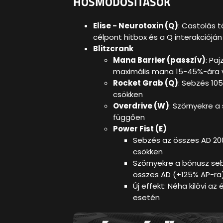
HŐSMÓDOSÍTÁSOK
Elise - Neurotoxin (Q)
: Castolás 
célpont hitbox és a Q interakciójá
Blitzcrank
Mana Barrier (passzív)
: Pa
maximális mana 15-45%-ára vá
Rocket Grab (Q)
: Sebzés 10
csökken
Overdrive (W)
: Szörnyekre a
függően
Power Fist (E)
Sebzés az összes AD 20
csökken
Szörnyekre a bónusz se
összes AD (+125% AP-ra
Új effekt: Néha kilövi az
esetén