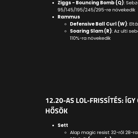
Ziggs - Bouncing Bomb (Q)
: Seb
95/145/195/245/295-re növekedik
Rammus
Defensive Ball Curl (W)
: Elt
Soaring Slam (R)
: Az ulti s
110%-ra növekedik
12.20-AS LOL-FRISSÍTÉS: ÍG
HŐSÖK
Sett
Alap magic resist 32-ről 28-r