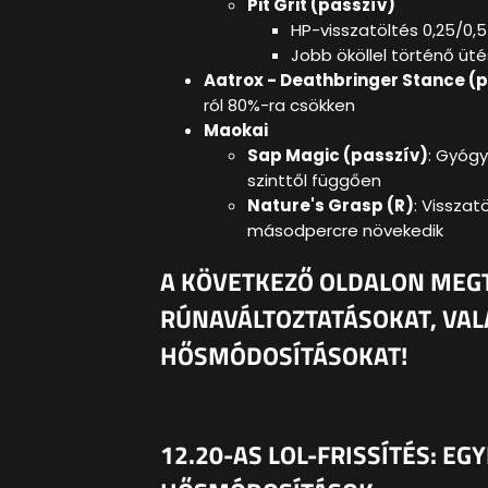
Pit Grit (passzív)
HP-visszatöltés 0,25/0,5
Jobb ököllel történő üt
Aatrox - Deathbringer Stance (
ról 80%-ra csökken
Maokai
Sap Magic (passzív)
: Gyógy
szinttől függően
Nature's Grasp (R)
: Visszat
másodpercre növekedik
A KÖVETKEZŐ OLDALON MEGT
RÚNAVÁLTOZTATÁSOKAT, VAL
HŐSMÓDOSÍTÁSOKAT!
12.20-AS LOL-FRISSÍTÉS: EG