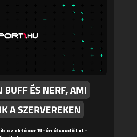
N BUFF ÉS NERF, AMI
IK A SZERVEREKEN
zik az október 19-én élesedő LoL-