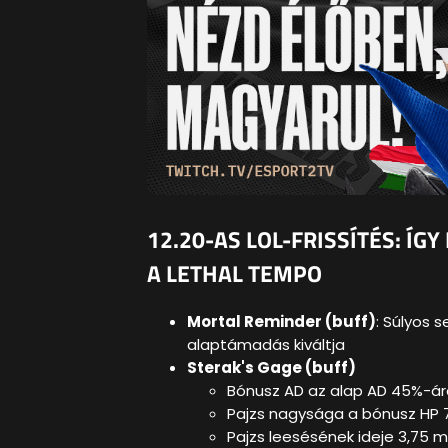
12.20-AS LOL-FRISSÍTÉS: Í
A LETHAL TEMPO
Mortal Reminder (buff)
: Súlyos 
alaptámadás kiváltja
Sterak's Gage (buff)
Bónusz AD az alap AD 45%-ár
Pajzs nagysága a bónusz HP 
Pajzs leesésének ideje 3,75