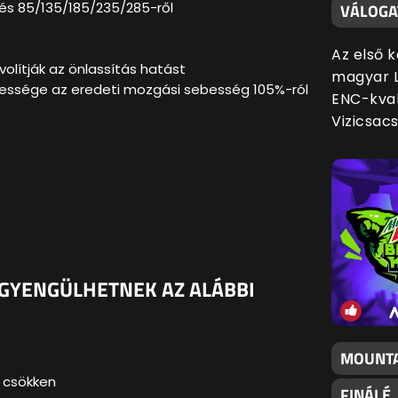
zés 85/135/185/235/285-ről
VÁLOGA
Az első 
ávolítják az önlassítás hatást
magyar L
ebessége az eredeti mozgási sebesség 105%-ról
ENC-kval
Vizicsac
Y GYENGÜLHETNEK AZ ALÁBBI
MOUNTA
a csökken
FINÁLÉ,