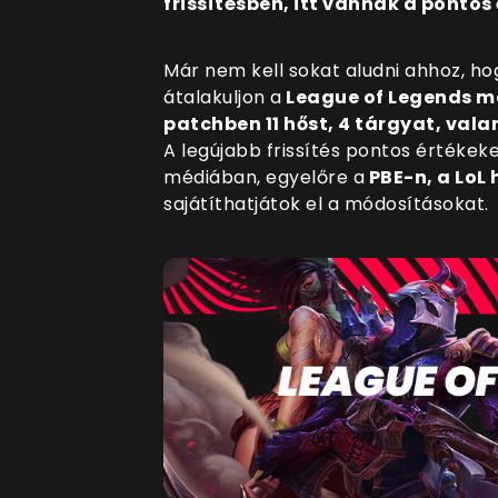
frissítésben, itt vannak a pontos
Már nem kell sokat aludni ahhoz, 
átalakuljon a
League of Legends m
patchben 11 hőst, 4 tárgyat, val
A legújabb frissítés pontos értékek
médiában, egyelőre a
PBE-n, a LoL 
sajátíthatjátok el a módosításokat.