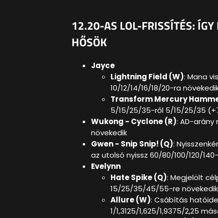
12.20-AS LOL-FRISSÍTÉS: ÍG
HŐSÖK
Jayce
Lightning Field (W)
: Mana vi
10/12/14/16/18/20-ra növekedi
Transform Mercury Hamme
5/15/25/35-ről 5/15/25/35 (+
Wukong - Cyclone (R)
: AD-arány
növekedik
Gwen - Snip Snip! (Q)
: Nyisszenké
az utolsó nyissz 60/80/100/120/140
Evelynn
Hate Spike (Q)
: Megjelölt c
15/25/35/45/55-re növekedik
Allure (W)
: Csábítás hatóide
1/1,3125/1,625/1,9375/2,25 m