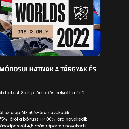
GY MÓDOSULHATNAK A TÁRGYAK ÉS
seb hatást 3 alaptámadás helyett már 2
ól az alap AD 50%-ára növekedik
75%-áról a bónusz HP 80%-ára növekedik
 másodpercről 4,5 másodpercre növekedik