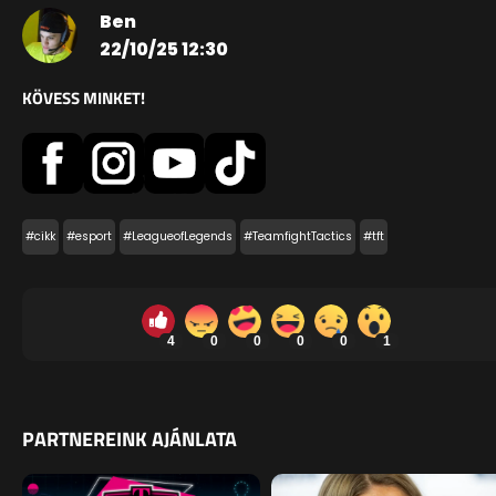
Ben
22/10/25 12:30
KÖVESS MINKET!
#cikk
#esport
#LeagueofLegends
#TeamfightTactics
#tft
4
0
0
0
0
1
PARTNEREINK AJÁNLATA