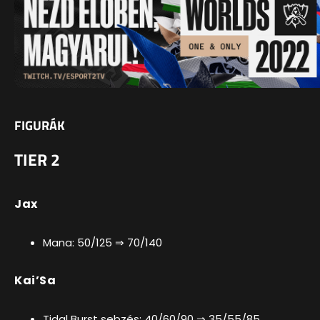
FIGURÁK
TIER 2
Jax
Mana: 50/125 ⇒ 70/140
Kai’Sa
Tidal Burst sebzés: 40/60/90 ⇒ 35/55/85