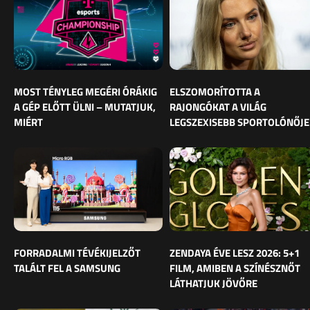
MOST TÉNYLEG MEGÉRI ÓRÁKIG
ELSZOMORÍTOTTA A
A GÉP ELŐTT ÜLNI – MUTATJUK,
RAJONGÓKAT A VILÁG
MIÉRT
LEGSZEXISEBB SPORTOLÓNŐJE
FORRADALMI TÉVÉKIJELZŐT
ZENDAYA ÉVE LESZ 2026: 5+1
TALÁLT FEL A SAMSUNG
FILM, AMIBEN A SZÍNÉSZNŐT
LÁTHATJUK JÖVŐRE