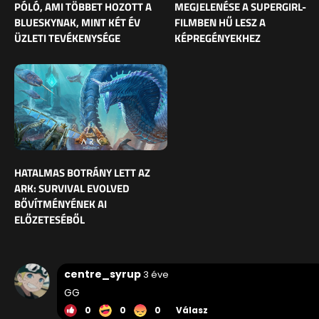
PÓLÓ, AMI TÖBBET HOZOTT A
MEGJELENÉSE A SUPERGIRL-
BLUESKYNAK, MINT KÉT ÉV
FILMBEN HŰ LESZ A
ÜZLETI TEVÉKENYSÉGE
KÉPREGÉNYEKHEZ
HATALMAS BOTRÁNY LETT AZ
ARK: SURVIVAL EVOLVED
BŐVÍTMÉNYÉNEK AI
ELŐZETESÉBŐL
centre_syrup
3 éve
GG
0
0
0
Válasz