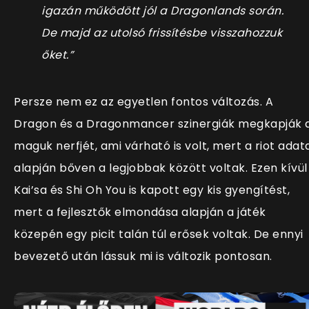
igazán működött jól a Dragonlands során.
De majd az utolsó frissítésbe visszahozzuk
őket.”
Persze nem ez az egyetlen fontos változás. A
Dragon és a Dragonmancer szinergiák megkapják 
maguk nerfjét, ami várható is volt, mert a riot adata
alapján bőven a legjobbak között voltak. Ezen kívül
Kai’sa és Shi Oh You is kapott egy kis gyengítést,
mert a fejlesztők elmondása alapján a játék
közepén egy picit talán túl erősek voltak. De ennyi
bevezető után lássuk mi is változik pontosan.