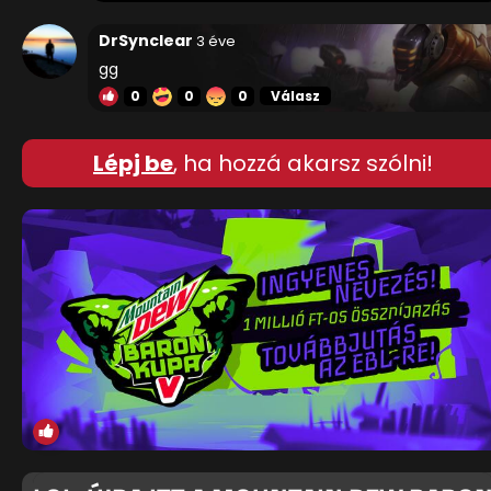
DrSynclear
3 éve
gg
0
0
0
Válasz
Lépj be
, ha hozzá akarsz szólni!