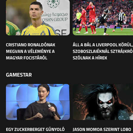
CRISTIANO RONALDÓNAK
ÁLL A BÁL A LIVERPOOL KÖRÜL,
MEGVAN A VÉLEMÉNYE A
SZOBOSZLAIÉKNÁL SZTRÁJKRÓ
MAGYAR FOCISTÁRÓL
SZÓLNAK A HÍREK
GAMESTAR
EGY ZUCKERBERGET GÚNYOLÓ
JASON MOMOA SZERINT LOBO