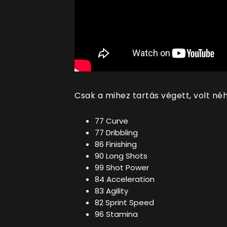
Csak a mihez tartás végett, volt n
77 Curve
77 Dribbling
86 Finishing
90 Long Shots
99 Shot Power
84 Acceleration
83 Agility
82 Sprint Speed
96 Stamina