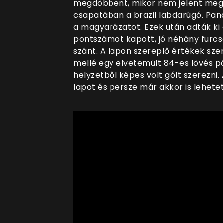
megdöbbent, mikor nem jelent meg
csapatában a brazil labdarúgó. Pan
a magyarázatot. Ezek után adták ki 
pontszámot kapott, jó néhány furcsa
szánt. A lapon szereplő értékek sze
mellé egy elvetemült 84-es lövés p
helyzetből képes volt gólt szerezni.
lapot és persze már akkor is lehetett