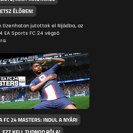
ETSZ ÉLŐBEN!
tizenhatan jutottak el Rijádba, az
 EA Sports FC 24 végső
ra.
 FC 24 MASTERS: INDUL A NYÁRI
 EZT KELL TUDNOD RÓLA!