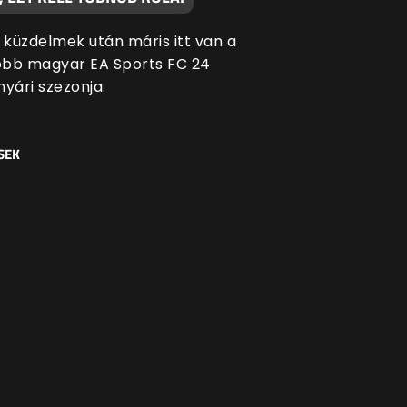
i küzdelmek után máris itt van a
bb magyar EA Sports FC 24
yári szezonja.
SEK