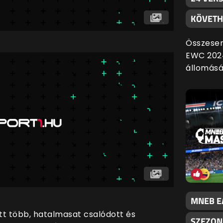
KÖVETH
Összesen 
EWC 2024
állomásá
MNEB EA
tt több, hatalmasat csalódott és
SZEZON,