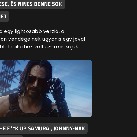
SE, ÉS NINCS BENNE SOK
ET
g egy lightosabb verzió, a
n vendégeinek ugyanis egy jóval
bb trailerhez volt szerencséjük.
HE F**K UP SAMURAI, JOHNNY-NAK