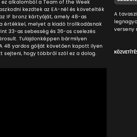
 ez alkalomból a Team of the Week
aszkodni kezdtek az EA-nél és követelték
A tavasz
az IF bronz kártyáját, amely 48-as
legnagyo
 értékkel, melyet a kiadó trollkodásnak
verseny n
rint 33-as sebesség és 36-os cselezés
árosult. Tulajdonképpen bármilyen
 A 48 yardos gólját követően kapott ilyen
KÖZVETÍTÉ
 sejteni, hogy többről szól ez a dolog.