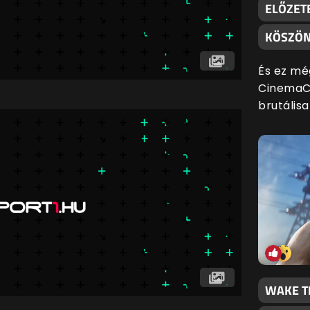
ELŐZETE
KÖSZÖN
És ez mé
CinemaCo
brutálisa
WAKE T