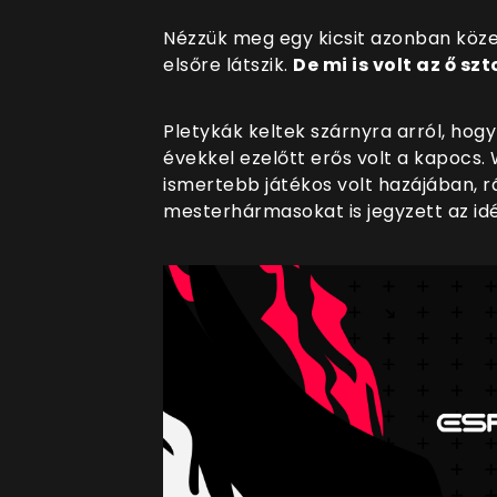
Nézzük meg egy kicsit azonban köz
elsőre látszik.
De mi is volt az ő sz
Pletykák keltek szárnyra arról, hog
évekkel ezelőtt erős volt a kapocs.
ismertebb játékos volt hazájában, rá
mesterhármasokat is jegyzett az id