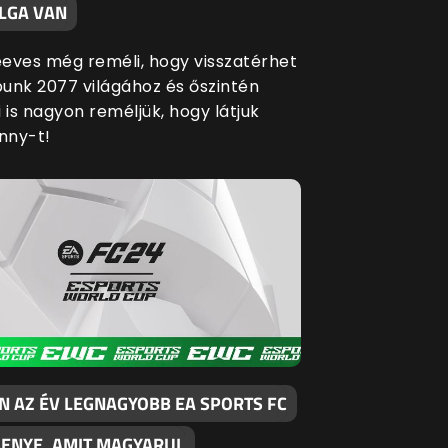
LGA VAN
eves még reméli, hogy visszatérhet
unk 2077 világához és őszintén
 is nagyon reméljük, hogy látjuk
nny-t!
N AZ ÉV LEGNAGYOBB EA SPORTS FC
SENYE, AMIT MAGYARUL