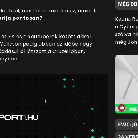
MÉG DO
elebbről, mert nem minden az, aminek
torija pontosan?
Keanu Re
a Cyberp
szólva mi
y az EA és a Youtuberek között akkor
még Joh
 Wallyson pedig abban az időben egy
adásul jól játszott a Cruzeiroban,
ényben.
EWC: JÖ
24 VER