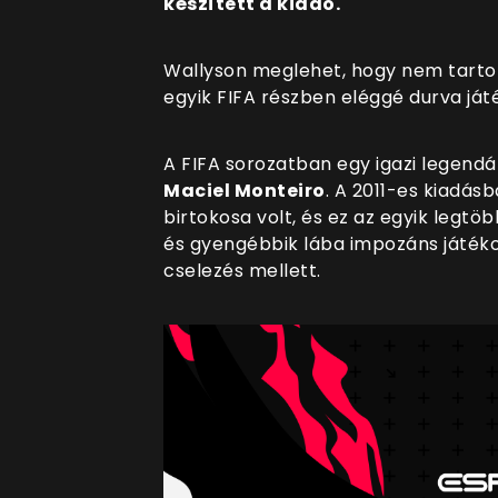
készített a kiadó.
Wallyson meglehet, hogy nem tartoz
egyik FIFA részben eléggé durva játé
A FIFA sorozatban egy igazi legendá
Maciel Monteiro
. A 2011-es kiadá
birtokosa volt, és ez az egyik legtöbbe
és gyengébbik lába impozáns játéko
cselezés mellett.