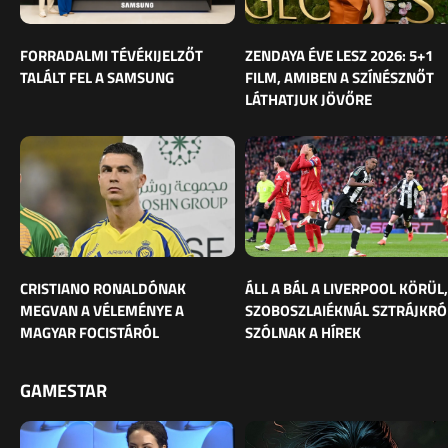
FORRADALMI TÉVÉKIJELZŐT
ZENDAYA ÉVE LESZ 2026: 5+1
TALÁLT FEL A SAMSUNG
FILM, AMIBEN A SZÍNÉSZNŐT
LÁTHATJUK JÖVŐRE
CRISTIANO RONALDÓNAK
ÁLL A BÁL A LIVERPOOL KÖRÜL,
MEGVAN A VÉLEMÉNYE A
SZOBOSZLAIÉKNÁL SZTRÁJKRÓ
MAGYAR FOCISTÁRÓL
SZÓLNAK A HÍREK
GAMESTAR