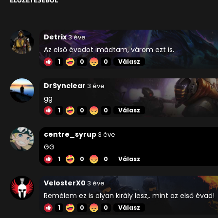
Detrix
3 éve
Az első évadot imádtam, várom ezt is.
1
0
0
Válasz
DrSynclear
3 éve
gg
1
0
0
Válasz
centre_syrup
3 éve
GG
1
0
0
Válasz
VelosterX0
3 éve
Remélem ez is olyan király lesz,. mint az első évad!
1
0
0
Válasz