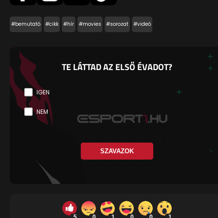
#bemutató
#cikk
#hír
#movies
#sorozat
#videó
TE LÁTTAD AZ ELSŐ ÉVADOT?
IGEN
NEM
SZAVAZOK
5
0
1
0
0
1