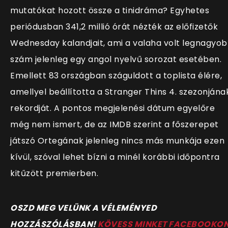
mutatókat hozott össze a tinidráma? Egyhetes
periódusban 341,2 millió órát nézték az előfizetők
Wednesday kalandjait, ami a valaha volt legnagyo
szám jelenleg egy angol nyelvű sorozat esetében.
Emellett 83 országban száguldott a toplista élére,
amellyel beállította a Stranger Thins 4. szezonjána
rekordját. A pontos megjelenési dátum egyelőre
még nem ismert, de az IMDB szerint a főszerepet
játszó Ortegának jelenleg nincs más munkája ezen
kívül, szóval lehet bízni a minél korábbi időpontra
kitűzött premierben.
OSZD MEG VELÜNK A VÉLEMÉNYED
HOZZÁSZÓLÁSBAN!
KÖVESS MINKET FACEBOOKO