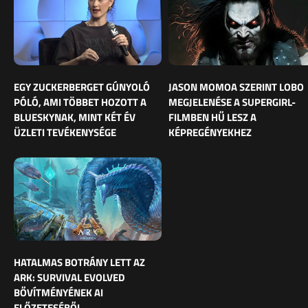
EGY ZUCKERBERGET GÚNYOLÓ
JASON MOMOA SZERINT LOBO
PÓLÓ, AMI TÖBBET HOZOTT A
MEGJELENÉSE A SUPERGIRL-
BLUESKYNAK, MINT KÉT ÉV
FILMBEN HŰ LESZ A
ÜZLETI TEVÉKENYSÉGE
KÉPREGÉNYEKHEZ
HATALMAS BOTRÁNY LETT AZ
ARK: SURVIVAL EVOLVED
BŐVÍTMÉNYÉNEK AI
ELŐZETESÉBŐL