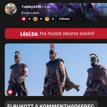
Tobby2015
3 éve
Kíváncsian
0
0
0
Válasz
Lépj be
, ha hozzá akarsz szólni!
ELBUKOTT A KOMMENTHADSEREG,