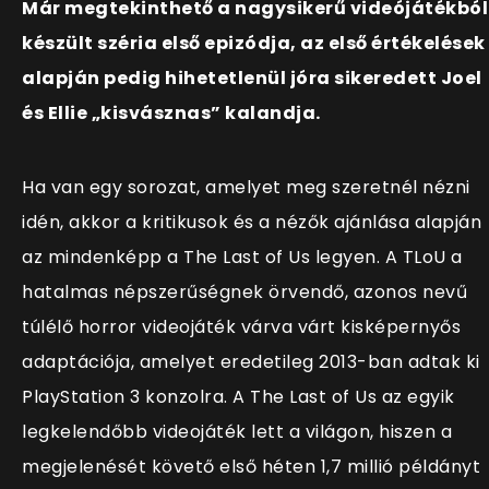
Már megtekinthető a nagysikerű videójátékból
készült széria első epizódja, az első értékelések
alapján pedig hihetetlenül jóra sikeredett Joel
és Ellie „kisvásznas” kalandja.
Ha van egy sorozat, amelyet meg szeretnél nézni
idén, akkor a kritikusok és a nézők ajánlása alapján
az mindenképp a The Last of Us legyen. A TLoU a
hatalmas népszerűségnek örvendő, azonos nevű
túlélő horror videojáték várva várt kisképernyős
adaptációja, amelyet eredetileg 2013-ban adtak ki
PlayStation 3 konzolra. A The Last of Us az egyik
legkelendőbb videojáték lett a világon, hiszen a
megjelenését követő első héten 1,7 millió példányt