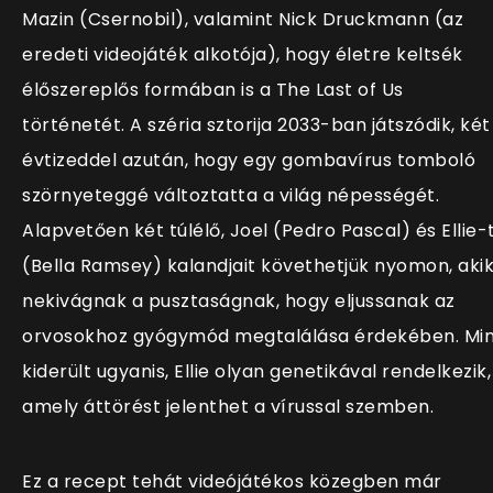
Mazin (Csernobil), valamint Nick Druckmann (az
eredeti videojáték alkotója), hogy életre keltsék
élőszereplős formában is a The Last of Us
történetét. A széria sztorija 2033-ban játszódik, két
évtizeddel azután, hogy egy gombavírus tomboló
szörnyeteggé változtatta a világ népességét.
Alapvetően két túlélő, Joel (Pedro Pascal) és Ellie-
(Bella Ramsey) kalandjait követhetjük nyomon, aki
nekivágnak a pusztaságnak, hogy eljussanak az
orvosokhoz gyógymód megtalálása érdekében. Mi
kiderült ugyanis, Ellie olyan genetikával rendelkezik,
amely áttörést jelenthet a vírussal szemben.
Ez a recept tehát videójátékos közegben már