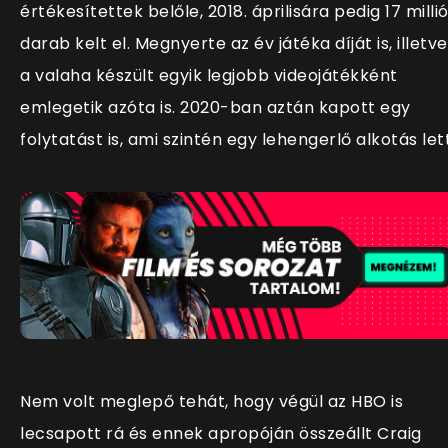
értékesítettek belőle, 2018. áprilisára pedig 17 milli
darab kelt el. Megnyerte az év játéka díját is, illetve
a valaha készült egyik legjobb videojátékként
emlegetik azóta is. 2020-ban aztán kapott egy
folytatást is, ami szintén egy lehengerlő alkotás lett
Nem volt meglepő tehát, hogy végül az HBO is
lecsapott rá és ennek apropóján összeállt Craig