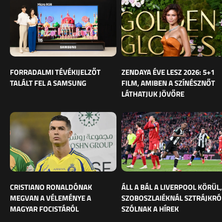
FORRADALMI TÉVÉKIJELZŐT
ZENDAYA ÉVE LESZ 2026: 5+1
TALÁLT FEL A SAMSUNG
FILM, AMIBEN A SZÍNÉSZNŐT
LÁTHATJUK JÖVŐRE
CRISTIANO RONALDÓNAK
ÁLL A BÁL A LIVERPOOL KÖRÜL,
MEGVAN A VÉLEMÉNYE A
SZOBOSZLAIÉKNÁL SZTRÁJKRÓ
MAGYAR FOCISTÁRÓL
SZÓLNAK A HÍREK