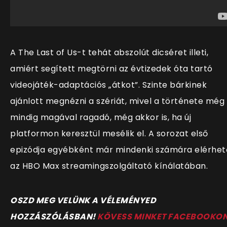
A The Last of Us-t tehát abszolút dicséret illeti,
amiért segített megtörni az évtizedek óta tartó
videojáték-adaptációs „átkot”. Szinte bárkinek
ajánlott megnézni a szériát, mivel a története még
mindig magával ragadó, még akkor is, ha új
platformon keresztül mesélik el. A sorozat első
epizódja egyébként már mindenki számára elérhet
az HBO Max streamingszolgáltató kínálatában.
OSZD MEG VELÜNK A VÉLEMÉNYED
HOZZÁSZÓLÁSBAN!
KÖVESS MINKET FACEBOOKO