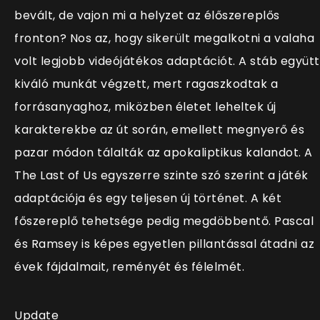
bevált, de vajon mi a helyzet az élőszereplős
fronton? Nos az, hogy sikerült megalkotni a valaha
volt legjobb videójátékos adaptációt. A stáb együtt
kiváló munkát végzett, mert ragaszkodtak a
forrásanyaghoz, miközben életet leheltek új
karakterekbe az út során, emellett megnyerő és
pazar módon tálalták az apokaliptikus kalandot. A
The Last of Us egyszerre szinte szó szerint a játék
adaptációja és egy teljesen új történet. A két
főszereplő tehetsége pedig megdöbbentő. Pascal
és Ramsey is képes egyetlen pillantással átadni az
évek fájdalmait, reményét és félelmét.
Update