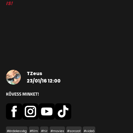
IS!
TZeus
23/01/16 12:00
KÖVESS MINKET!
#érdekesség
#film
#hír
#movies
#sorozat
#videó