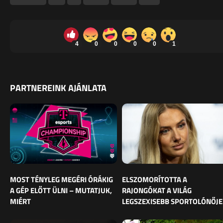
4
0
0
0
0
1
PARTNEREINK AJÁNLATA
MOST TÉNYLEG MEGÉRI ÓRÁKIG
ELSZOMORÍTOTTA A
A GÉP ELŐTT ÜLNI – MUTATJUK,
RAJONGÓKAT A VILÁG
MIÉRT
LEGSZEXISEBB SPORTOLÓNŐJE