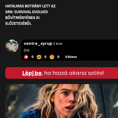
HATALMAS BOTRÁNY LETT AZ
ARK: SURVIVAL EVOLVED
BŐVÍTMÉNYÉNEK AI
ELŐZETESÉBŐL
centre_syrup
3 éve
GG
0
0
0
Válasz
Lépj be
, ha hozzá akarsz szólni!