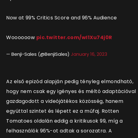
Now at 99% Critics Score and 96% Audience
Woooooow
pic.twitter.com/wI1Xu74j0R
— Benji-Sales (@BenjiSales)
January 16, 2023
Az első epizód alapján pedig tényleg elmondható,
hogy nem csak egy igényes és méltó adaptációval
gazdagodott a videójátékos közösség, hanem
egyúttal szintet és lépett ez a műfaj. Rotten
Tomatoes oldalán eddig a kritikusok 99, míg a
felhasználók 96%-ot adtak a sorozatra. A