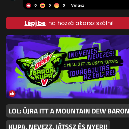
0
0
0
Válasz
Lépj be
, ha hozzá akarsz szólni!
LOL: ÚJRA ITT A MOUNTAIN DEW BARO
KUPA, NEVEZZ, JÁTSSZ ÉS NYERJ!