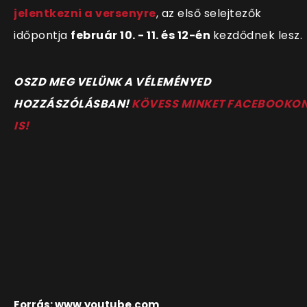
jelentkezni a versenyre
, az első selejtezők
időpontja
február 10. - 11. és 12-én
kezdődnek lesz.
OSZD MEG VELÜNK A VÉLEMÉNYED
HOZZÁSZÓLÁSBAN!
KÖVESS MINKET FACEBOOKO
IS!
Forrás: www.youtube.com