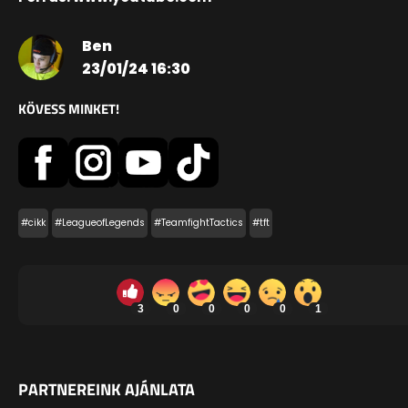
Ben
23/01/24 16:30
KÖVESS MINKET!
#cikk
#LeagueofLegends
#TeamfightTactics
#tft
3
0
0
0
0
1
PARTNEREINK AJÁNLATA