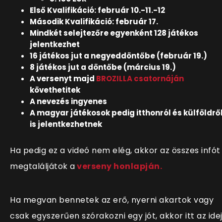
Első Kvalifikáció: február 10.-11.-12
Második Kvalifikáció: február 17.
Mindkét selejtezőre egyenként 128 játékos
jelentkezhet
16 játékos jut a negyeddöntőbe (február 19.)
8 játékos jut a döntőbe (március 19.)
A versenyt majd
BROZILLA csatornáján
követhetitek
A nevezés ingyenes
A magyar játékosok pedig itthonról és külföldrő
is jelentkezhetnek
Ha pedig ez a videó nem elég, akkor az összes infót
megtaláljátok a
verseny honlapján.
Ha megvan bennetek az erő, nyerni akartok vagy
csak egyszerűen szórakozni egy jót, akkor itt az ide