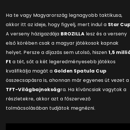
Ha te vagy Magyarország legnagyobb taktikusa,
akkor itt az ideje, hogy figyelj, mert indul a
Star Cu
A verseny házigazdája
BROZILLA
lesz és a verseny
első körében csak a magyar játékosok kapnak
helyet. Persze a díjazás sem utolsó, hiszen
1,5 milli
Ft
a tét, sőt a két legeredményesebb játékos
kvalifikálja magát a
Golden Spatula Cup
összecsapásra is, ahonnan már egyenes út vezet a
TFT-Világbajnokság
ra. Ha kíváncsiak vagytok a
részletekre, akkor azt a főszervező
tolmácsolásában tudjátok megnézni.