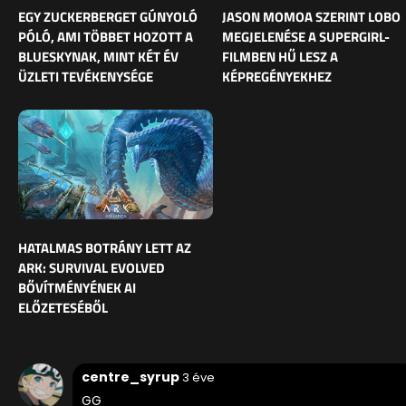
EGY ZUCKERBERGET GÚNYOLÓ
JASON MOMOA SZERINT LOBO
PÓLÓ, AMI TÖBBET HOZOTT A
MEGJELENÉSE A SUPERGIRL-
BLUESKYNAK, MINT KÉT ÉV
FILMBEN HŰ LESZ A
ÜZLETI TEVÉKENYSÉGE
KÉPREGÉNYEKHEZ
HATALMAS BOTRÁNY LETT AZ
ARK: SURVIVAL EVOLVED
BŐVÍTMÉNYÉNEK AI
ELŐZETESÉBŐL
centre_syrup
3 éve
GG