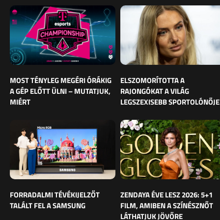
MOST TÉNYLEG MEGÉRI ÓRÁKIG
ELSZOMORÍTOTTA A
A GÉP ELŐTT ÜLNI – MUTATJUK,
RAJONGÓKAT A VILÁG
MIÉRT
LEGSZEXISEBB SPORTOLÓNŐJE
FORRADALMI TÉVÉKIJELZŐT
ZENDAYA ÉVE LESZ 2026: 5+1
TALÁLT FEL A SAMSUNG
FILM, AMIBEN A SZÍNÉSZNŐT
LÁTHATJUK JÖVŐRE