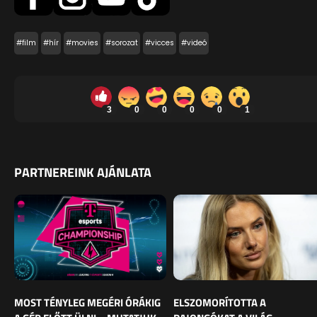
#film
#hír
#movies
#sorozat
#vicces
#videó
3
0
0
0
0
1
PARTNEREINK AJÁNLATA
MOST TÉNYLEG MEGÉRI ÓRÁKIG
ELSZOMORÍTOTTA A