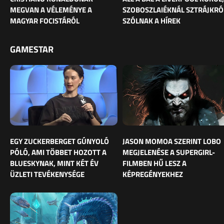
MEGVAN A VÉLEMÉNYE A
SZOBOSZLAIÉKNÁL SZTRÁJKRÓ
MAGYAR FOCISTÁRÓL
SZÓLNAK A HÍREK
GAMESTAR
EGY ZUCKERBERGET GÚNYOLÓ
JASON MOMOA SZERINT LOBO
PÓLÓ, AMI TÖBBET HOZOTT A
MEGJELENÉSE A SUPERGIRL-
BLUESKYNAK, MINT KÉT ÉV
FILMBEN HŰ LESZ A
ÜZLETI TEVÉKENYSÉGE
KÉPREGÉNYEKHEZ