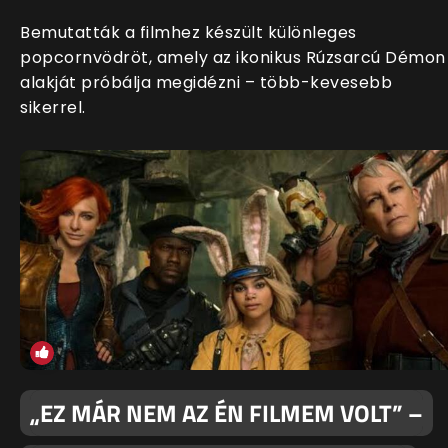
Bemutatták a filmhez készült különleges
popcornvödröt, amely az ikonikus Rúzsarcú Démon
alakját próbálja megidézni – több-kevesebb
sikerrel.
„EZ MÁR NEM AZ ÉN FILMEM VOLT” –