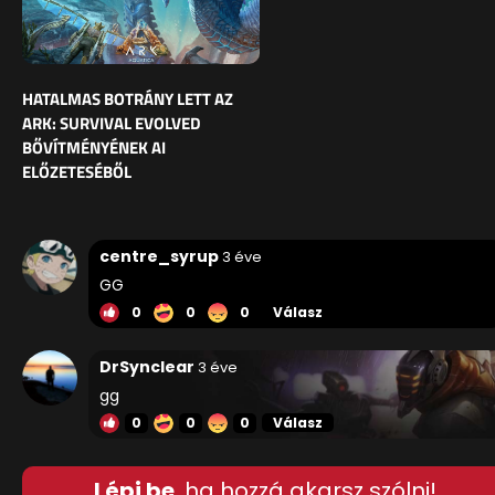
HATALMAS BOTRÁNY LETT AZ
ARK: SURVIVAL EVOLVED
BŐVÍTMÉNYÉNEK AI
ELŐZETESÉBŐL
centre_syrup
3 éve
GG
0
0
0
Válasz
DrSynclear
3 éve
gg
0
0
0
Válasz
Lépj be
, ha hozzá akarsz szólni!