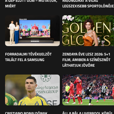
A GÉP ELŐTT ÜLNI – MUTATJUK,
RAJONGÓKAT A VILÁG
MIÉRT
LEGSZEXISEBB SPORTOLÓNŐJE
FORRADALMI TÉVÉKIJELZŐT
ZENDAYA ÉVE LESZ 2026: 5+1
TALÁLT FEL A SAMSUNG
FILM, AMIBEN A SZÍNÉSZNŐT
LÁTHATJUK JÖVŐRE
CRISTIANO RONALDÓNAK
ÁLL A BÁL A LIVERPOOL KÖRÜL,