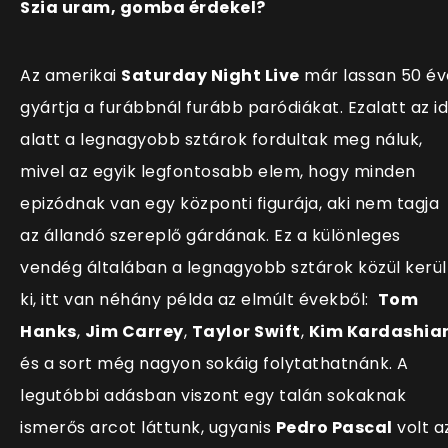
Szia uram, gomba érdekel?
Az amerikai
Saturday Night Live
már lassan 50 év
gyártja a furábbnál furább paródiákat. Ezalatt az i
alatt a legnagyobb sztárok fordultak meg náluk,
mivel az egyik legfontosabb elem, hogy minden
epizódnak van egy központi figurája, aki nem tagja
az állandó szereplő gárdának. Ez a különleges
vendég általában a legnagyobb sztárok közül kerül
ki, itt van néhány példa az elmúlt évekből:
Tom
Hanks
,
Jim Carrey
,
Taylor Swift
,
Kim Kardashia
és a sort még nagyon sokáig folytathatnánk. A
legutóbbi adásban viszont egy talán sokaknak
ismerős arcot láttunk, ugyanis
Pedro Pascal
volt a