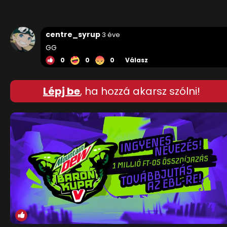
centre_syrup
3 éve
GG
0
0
0
Válasz
Lépj be
, ha hozzá akarsz szólni!