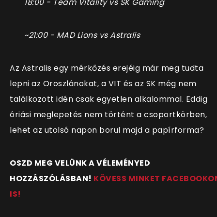
18:00 - Team Vitality vs SK Gaming
~21:00 - MAD Lions vs Astralis
Az Astralis egy mérkőzés erejéig már meg tudta
lepni az Oroszlánokat, a VIT és az SK még nem
találkozott idén csak egyetlen alkalommal. Eddig
óriási meglepetés nem történt a csoportkörben,
lehet az utolsó napon borul majd a papírforma?
OSZD MEG VELÜNK A VÉLEMÉNYED
HOZZÁSZÓLÁSBAN!
KÖVESS MINKET FACEBOOKO
IS!