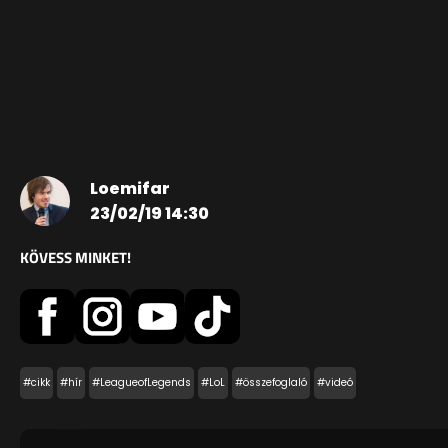
Loemifar
23/02/19 14:30
KÖVESS MINKET!
#cikk
#hír
#LeagueofLegends
#LoL
#összefoglaló
#videó