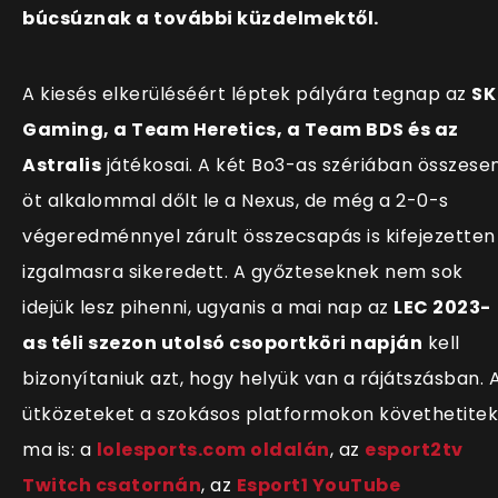
búcsúznak a további küzdelmektől.
A kiesés elkerüléséért léptek pályára tegnap az
SK
Gaming, a Team Heretics, a Team BDS és az
Astralis
játékosai. A két Bo3-as szériában összese
öt alkalommal dőlt le a Nexus, de még a 2-0-s
végeredménnyel zárult összecsapás is kifejezetten
izgalmasra sikeredett. A győzteseknek nem sok
idejük lesz pihenni, ugyanis a mai nap az
LEC 2023-
as téli szezon utolsó csoportköri napján
kell
bizonyítaniuk azt, hogy helyük van a rájátszásban. 
ütközeteket a szokásos platformokon követhetitek
ma is:
a
lolesports.com oldalán
, az
esport2tv
Twitch csatornán
, az
Esport1 YouTube