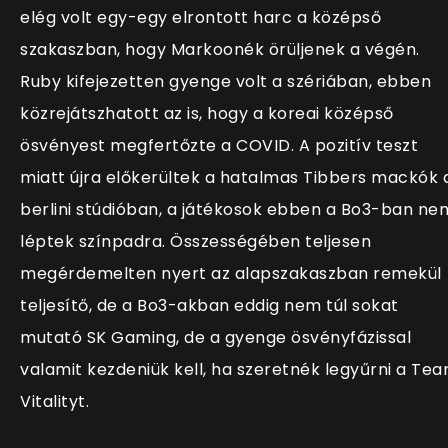
elég volt egy-egy elrontott harc a középső
szakaszban, hogy Markoonék örüljenek a végén.
Ruby kifejezetten gyenge volt a szériában, ebben
közrejátszhatott az is, hogy a koreai középső
ösvényest megfertőzte a COVID. A pozitív teszt
miatt újra előkerültek a hatalmas Tibbers mackók 
berlini stúdióban, a játékosok ebben a Bo3-ban ne
léptek színpadra. Összességében teljesen
megérdemelten nyert az alapszakaszban remekül
teljesítő, de a Bo3-akban eddig nem túl sokat
mutató SK Gaming, de a gyenge ösvényfázissal
valamit kezdeniük kell, ha szeretnék legyűrni a Te
Vitalityt.