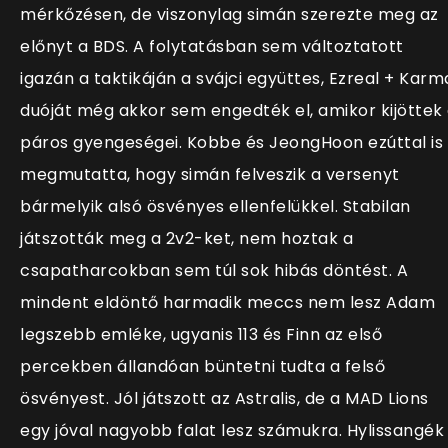
mérkőzésen, de viszonylag simán szerezte meg az
előnyt a BDS. A folytatásban sem változtatott
igazán a taktikáján a svájci együttes, Ezreal + Karm
duóját még akkor sem engedték el, amikor kijöttek
páros gyengeségei. Kobbe és JeongHoon ezúttal is
megmutatta, hogy simán felveszik a versenyt
bármelyik alsó ösvényes ellenfelükkel. Stabilan
játszották meg a 2v2-ket, nem hoztak a
csapatharcokban sem túl sok hibás döntést. A
mindent eldöntő harmadik meccs nem lesz Adam
legszebb emléke, ugyanis 113 és Finn az első
percekben állandóan büntetni tudta a felső
ösvényest. Jól játszott az Astralis, de a MAD Lions
egy jóval nagyobb falat lesz számukra. Hylissangék