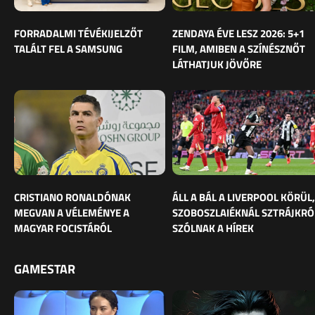
FORRADALMI TÉVÉKIJELZŐT
ZENDAYA ÉVE LESZ 2026: 5+1
TALÁLT FEL A SAMSUNG
FILM, AMIBEN A SZÍNÉSZNŐT
LÁTHATJUK JÖVŐRE
CRISTIANO RONALDÓNAK
ÁLL A BÁL A LIVERPOOL KÖRÜL,
MEGVAN A VÉLEMÉNYE A
SZOBOSZLAIÉKNÁL SZTRÁJKRÓ
MAGYAR FOCISTÁRÓL
SZÓLNAK A HÍREK
GAMESTAR