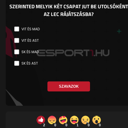
SZERINTED MELYIK KÉT CSAPAT JUT BE UTOLSÓKÉNT
AZ LEC RÁJÁTSZÁSBA?
VIT ÉS MAD
VIT ÉS AST
SK ÉS MAD
SK ÉS AST
SZAVAZOK
2
0
0
1
0
0