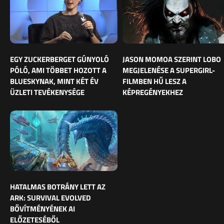
EGY ZUCKERBERGET GÚNYOLÓ
JASON MOMOA SZERINT LOBO
PÓLÓ, AMI TÖBBET HOZOTT A
MEGJELENÉSE A SUPERGIRL-
BLUESKYNAK, MINT KÉT ÉV
FILMBEN HŰ LESZ A
ÜZLETI TEVÉKENYSÉGE
KÉPREGÉNYEKHEZ
HATALMAS BOTRÁNY LETT AZ
ARK: SURVIVAL EVOLVED
BŐVÍTMÉNYÉNEK AI
ELŐZETESÉBŐL