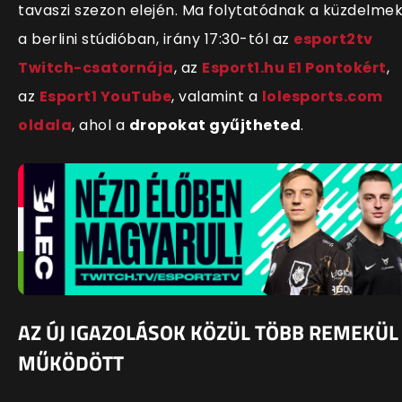
tavaszi szezon elején. Ma folytatódnak a küzdelme
a berlini stúdióban, irány 17:30-tól az
esport2tv
Twitch-csatorná
ja
, az
Esport1.hu E1 Pontokért
,
az
Esport1 YouTube
, valamint a
lolesports.com
oldal
a
, ahol a
dropokat gyűjtheted
.
AZ ÚJ IGAZOLÁSOK KÖZÜL TÖBB REMEKÜL
MŰKÖDÖTT