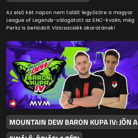
Az első két napon nem talált legyőzőre a magyar
League of Legends-válogatott az ENC-kvalin, még
Perkz is behódolt Vizicsacsiék akaratának!
MOUNTAIN DEW BARON KUPA IV: JÖN A