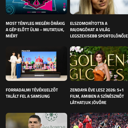
MOST TÉNYLEG MEGÉRI ÓRÁKIG
ELSZOMORÍTOTTA A
A GÉP ELŐTT ÜLNI – MUTATJUK,
RAJONGÓKAT A VILÁG
MIÉRT
LEGSZEXISEBB SPORTOLÓNŐJE
FORRADALMI TÉVÉKIJELZŐT
ZENDAYA ÉVE LESZ 2026: 5+1
TALÁLT FEL A SAMSUNG
FILM, AMIBEN A SZÍNÉSZNŐT
LÁTHATJUK JÖVŐRE