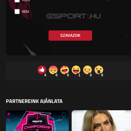
NEM
SZAVAZOK
4
0
0
1
0
0
PARTNEREINK AJÁNLATA