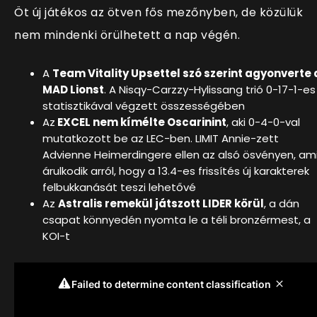
Öt új játékos az ötven fős mezőnyben, de közülük
nem mindenki örülhetett a nap végén.
A
Team Vitality Upsettel szó szerint agyonverte 
MAD Lionst
. A Nisqy-Carzzy-Hylissang trió 0-17-1-es
statisztikával végzett összességében
Az
EXCEL nem kímélte Oscarinint
, aki 0-4-0-val
mutatkozott be az LEC-ben. LIMIT Annie-zett
Advienne Heimerdingere ellen az alsó ösvényen, am
árulkodik arról, hogy a 13.4-es frissítés új karakterek
felbukkanását teszi lehetővé
Az
Astralis remekül játszott LIDER körül
, a dán
csapat könnyedén nyomta le a téli bronzérmest, a
KOI-t