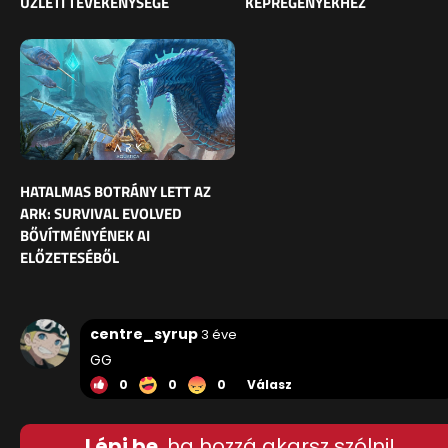
ÜZLETI TEVÉKENYSÉGE
KÉPREGÉNYEKHEZ
HATALMAS BOTRÁNY LETT AZ
ARK: SURVIVAL EVOLVED
BŐVÍTMÉNYÉNEK AI
ELŐZETESÉBŐL
centre_syrup
3 éve
GG
0
0
0
Válasz
Lépj be
, ha hozzá akarsz szólni!