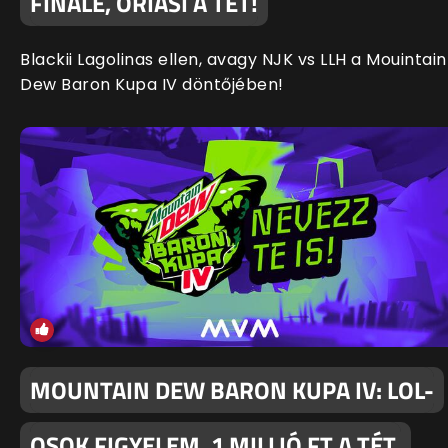
FINÁLÉ, ÓRIÁSI A TÉT!
Blackii Lagolinas ellen, avagy NJK vs LLH a Mouintain
Dew Baron Kupa IV döntőjében!
MOUNTAIN DEW BARON KUPA IV: LOL-
OSOK FIGYELEM, 1 MILLIÓ FT A TÉT,