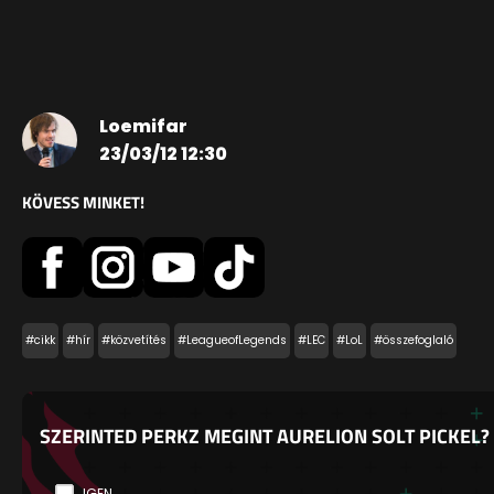
Loemifar
23/03/12 12:30
KÖVESS MINKET!
#cikk
#hír
#közvetítés
#LeagueofLegends
#LEC
#LoL
#összefoglaló
SZERINTED PERKZ MEGINT AURELION SOLT PICKEL?
IGEN