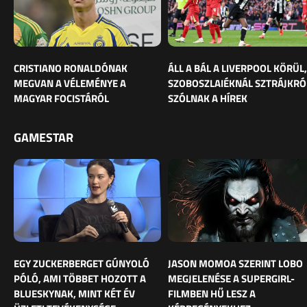
CRISTIANO RONALDÓNAK
ÁLL A BÁL A LIVERPOOL KÖRÜL,
MEGVAN A VÉLEMÉNYE A
SZOBOSZLAIÉKNÁL SZTRÁJKRÓ
MAGYAR FOCISTÁRÓL
SZÓLNAK A HÍREK
GAMESTAR
EGY ZUCKERBERGET GÚNYOLÓ
JASON MOMOA SZERINT LOBO
PÓLÓ, AMI TÖBBET HOZOTT A
MEGJELENÉSE A SUPERGIRL-
BLUESKYNAK, MINT KÉT ÉV
FILMBEN HŰ LESZ A