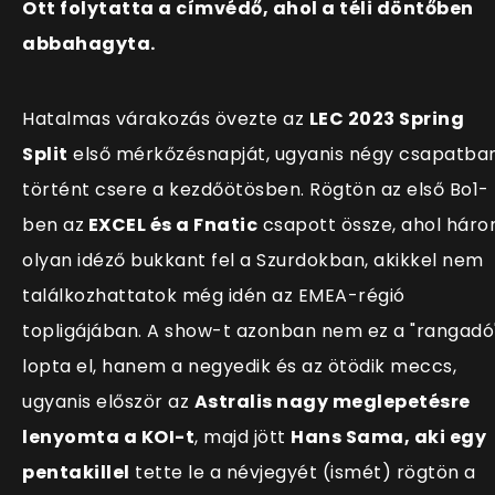
Ott folytatta a címvédő, ahol a téli döntőben
abbahagyta.
Hatalmas várakozás övezte az
LEC 2023 Spring
Split
első mérkőzésnapját, ugyanis négy csapatba
történt csere a kezdőötösben. Rögtön az első Bo1-
ben az
EXCEL és a Fnatic
csapott össze, ahol hár
olyan idéző bukkant fel a Szurdokban, akikkel nem
találkozhattatok még idén az EMEA-régió
topligájában. A show-t azonban nem ez a "rangadó
lopta el, hanem a negyedik és az ötödik meccs,
ugyanis először az
Astralis nagy meglepetésre
lenyomta a KOI-t
, majd jött
Hans Sama, aki egy
pentakillel
tette le a névjegyét (ismét) rögtön a