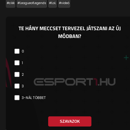
#cikk
#LeagueofLegends
#LoL
#videó
TE HÁNY MECCSET TERVEZEL JÁTSZANI AZ ÚJ
MÓDBAN?
0
1
2
3
3-NÁL TÖBBET
SZAVAZOK