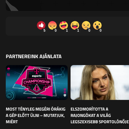
5
0
1
1
0
0
PARTNEREINK AJÁNLATA
MOST TÉNYLEG MEGÉRI ÓRÁKIG
ELSZOMORÍTOTTA A
A GÉP ELŐTT ÜLNI – MUTATJUK,
RAJONGÓKAT A VILÁG
MIÉRT
LEGSZEXISEBB SPORTOLÓNŐJE