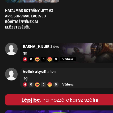
HATALMAS BOTRÁNY LETT AZ
ARK: SURVIVAL EVOLVED
BŐVÍTMÉNYÉNEK AI
ELŐZETESÉBŐL
BARNA_KILLER
3 éve
gg
0
0
0
Válasz
hollokutya8
3 éve
Izgi
0
0
0
Válasz
Lépj be
, ha hozzá akarsz szólni!