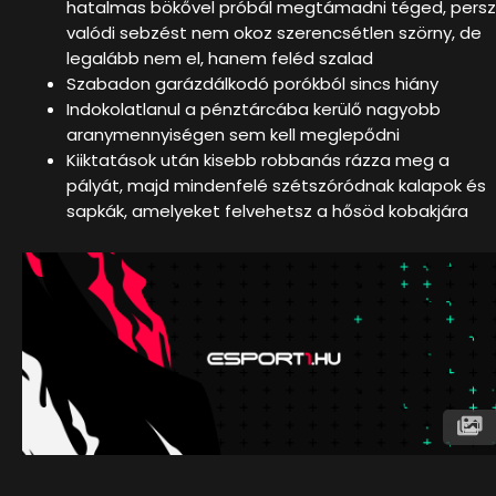
hatalmas bökővel próbál megtámadni téged, pers
valódi sebzést nem okoz szerencsétlen szörny, de
legalább nem el, hanem feléd szalad
Szabadon garázdálkodó porókból sincs hiány
Indokolatlanul a pénztárcába kerülő nagyobb
aranymennyiségen sem kell meglepődni
Kiiktatások után kisebb robbanás rázza meg a
pályát, majd mindenfelé szétszóródnak kalapok és
sapkák, amelyeket felvehetsz a hősöd kobakjára