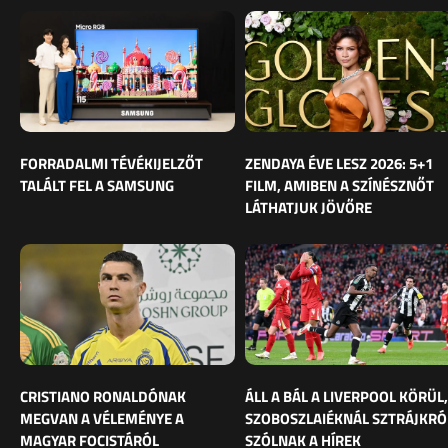
FORRADALMI TÉVÉKIJELZŐT
ZENDAYA ÉVE LESZ 2026: 5+1
TALÁLT FEL A SAMSUNG
FILM, AMIBEN A SZÍNÉSZNŐT
LÁTHATJUK JÖVŐRE
CRISTIANO RONALDÓNAK
ÁLL A BÁL A LIVERPOOL KÖRÜL,
MEGVAN A VÉLEMÉNYE A
SZOBOSZLAIÉKNÁL SZTRÁJKRÓ
MAGYAR FOCISTÁRÓL
SZÓLNAK A HÍREK