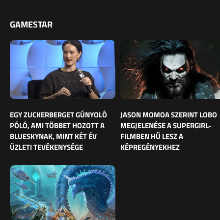
GAMESTAR
EGY ZUCKERBERGET GÚNYOLÓ
JASON MOMOA SZERINT LOBO
PÓLÓ, AMI TÖBBET HOZOTT A
MEGJELENÉSE A SUPERGIRL-
BLUESKYNAK, MINT KÉT ÉV
FILMBEN HŰ LESZ A
ÜZLETI TEVÉKENYSÉGE
KÉPREGÉNYEKHEZ