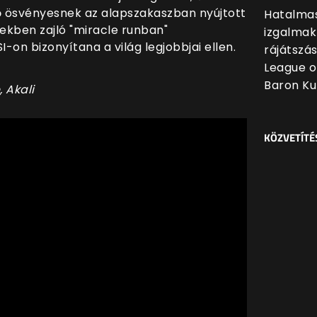
ő ösvényesnek az alapszakaszban nyújtott
Hatalmas
tekben zajló "miracle runban"
izgalmak
-on bizonyítana a világ legjobbjai ellen.
rájátszá
League o
Baron Ku
 Akali
KÖZVETÍTÉ