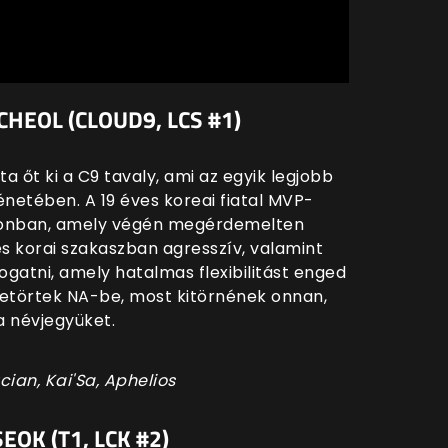
HEOL (CLOUD9, LCS #1)
 őt ki a C9 tavaly, ami az egyik legjobb
énetében. A 19 éves koreai fiatal MVP-
ezonban, amely végén megérdemelten
es korai szakaszban agresszív, valamint
ogatni, amely hatalmas flexibilitást enged
betörtek NA-be, most kitörnének onnan,
a névjegyüket.
cian, Kai'Sa, Aphelios
EOK (T1, LCK #2)