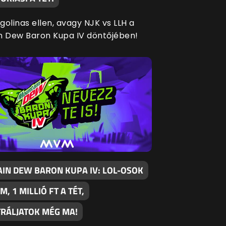
agolinas ellen, avagy NJK vs LLH a
n Dew Baron Kupa IV döntőjében!
IN DEW BARON KUPA IV: LOL-OSOK
M, 1 MILLIÓ FT A TÉT,
TRÁLJATOK MÉG MA!