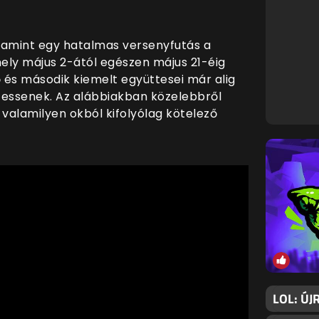
lamint egy hatalmas versenyfutás a
mely május 2-ától egészen május 21-éig
ső és második kiemelt együttesei már alig
essenek. Az alábbiakban közelebbről
 valamilyen okból kifolyólag kötelező
LOL: ÚJ