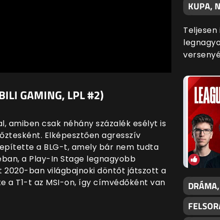
KUPA, N
Teljesen
legnagyo
versenyé
BILI GAMING, LPL #2)
al, amiben csak néhány százalék esélyt is
győztesként. Elképesztően agresszív
 repítette a BLG-t, amely bár nem tudta
éban, a Play-In Stage legnagyobb
2020-ban világbajnoki döntőt játszott a
te a T1-t az MSI-on, így címvédőként van
DRÁMA,
FELSOR