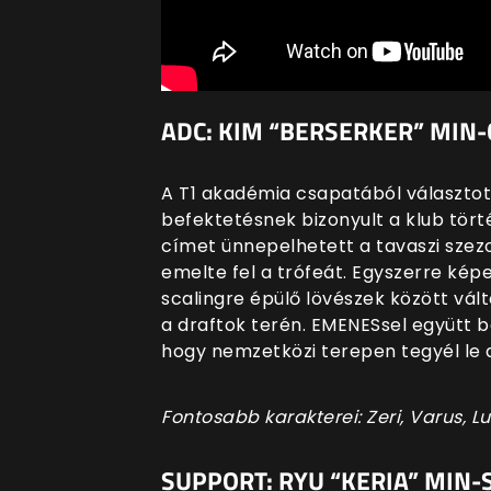
ADC: KIM “BERSERKER” MIN-C
A T1 akadémia csapatából választotta
befektetésnek bizonyult a klub tört
címet ünnepelhetett a tavaszi sz
emelte fel a trófeát. Egyszerre kép
scalingre épülő lövészek között vált
a draftok terén. EMENESsel együtt 
hogy nemzetközi terepen tegyél le 
Fontosabb karakterei: Zeri, Varus, Lu
SUPPORT: RYU “KERIA” MIN-S