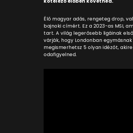
kötelező élőben követned.
Élő magyar adás, rengeteg drop, va
bajnoki címért. Ez a 2023-as MSI, a
tart. A világ legerősebb ligáinak el
várják, hogy Londonban egymásnak 
megismerhetsz 5 olyan idézőt, akire
odafigyelned.