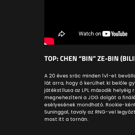
TOP: CHEN “BIN” ZE-BIN (BILI
A 20 éves srác minden 1v1-et beváll
lát arra, hogy ő kerülhet ki belőle 
játékstílusa az LPL második helyéig
megnehezíteni a JDG dolgát a finál
esélyesének mondható. Rookie-ként 
Suninggal, tavaly az RNG-vel legyőz
most itt a tornán.