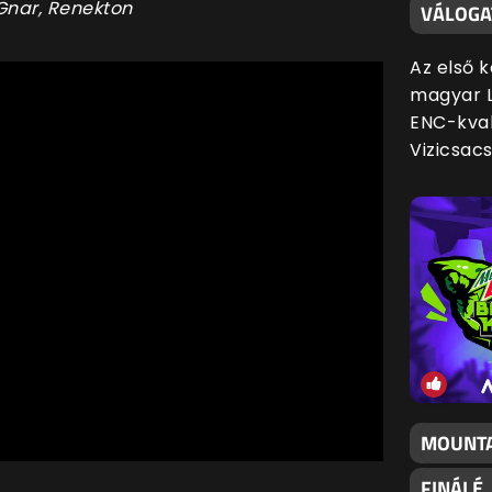
 Gnar, Renekton
VÁLOGA
Az első 
magyar L
ENC-kval
Vizicsac
MOUNTA
FINÁLÉ,