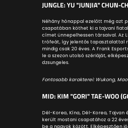
JUNGLE: YU "JUNJIA" CHUN-CH
Néhány hónappal ezelőtt még azt ple
csapatában köthet ki a tajvani fiata
címet ünnepelhessen társaival. Az
trófeát, így jelentős tapasztalattal
mindig csak 20 éves. A Frank Esport
le a szezon utolsó szériáját, elkép
dzsungeles.
Fontosabb karakterei: Wukong, Maoka
MID: KIM "GORI" TAE-WOO (G
Dél-Korea, Kína, Dél-Korea, Tajvan
került mostani csapatához a 22 éve
be a nagyok között. Elképesztően jó