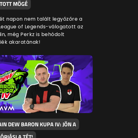
TOTT MÖGÉ
két napon nem talált legyőzőre a
eague of Legends-válogatott az
in, még Perkz is behódolt
siék akaratának!
IN DEW BARON KUPA IV: JÖN A
 ÓRIÁSI A TÉT!