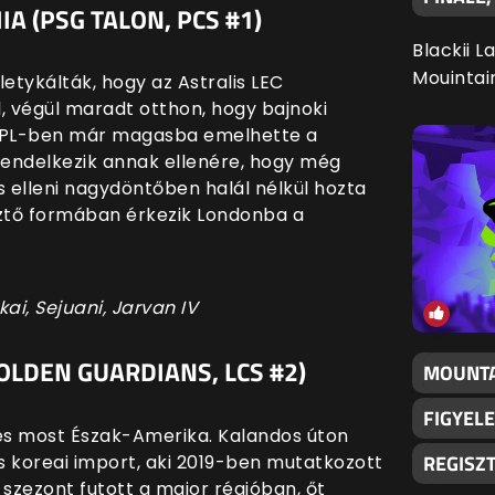
IA (PSG TALON, PCS #1)
Blackii L
Mouintai
tykálták, hogy az Astralis LEC
l, végül maradt otthon, hogy bajnoki
 LPL-ben már magasba emelhette a
 rendelkezik annak ellenére, hogy még
s elleni nagydöntőben halál nélkül hozta
esztő formában érkezik Londonba a
i, Sejuani, Jarvan IV
OLDEN GUARDIANS, LCS #2)
MOUNTA
FIGYELE
 és most Észak-Amerika. Kalandos úton
REGISZ
s koreai import, aki 2019-ben mutatkozott
 szezont futott a major régióban, őt