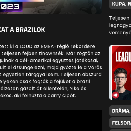
KUPA, N
Teljesen
legnagyo
T A BRAZILOK
versenyé
tett ki a LOUD az EMEA-régió rekordere
t teljesen fejben tinownsék. Már rögtön az
gulnak a dél-amerikai együttes játékosai,
t el dzsungelezni, majd győzte le a Vörös
 egyetlen tárggyal sem. Teljesen abszurd
elyeken csak fogták a fejüket a brazil
élzeten gázolt át ellenfelén, Yike és
ékos, aki felhúzta a carry cipőt.
DRÁMA,
FELSOR