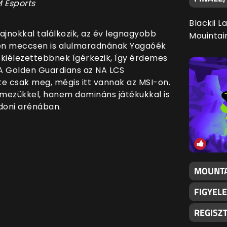
 Esports
Blackii L
ajnokkal találkozik, az év legnagyobb
Mouintai
en meccsen is alulmaradnának Yagaóék
l kiélezettebbnek ígérkezik, így érdemes
A Golden Guardians az NA LCS
te csak meg, mégis itt vannak az MSI-on.
ezükkel, hanem domináns játékukkal is
ndoni arénában.
MOUNTA
FIGYELE
REGISZ