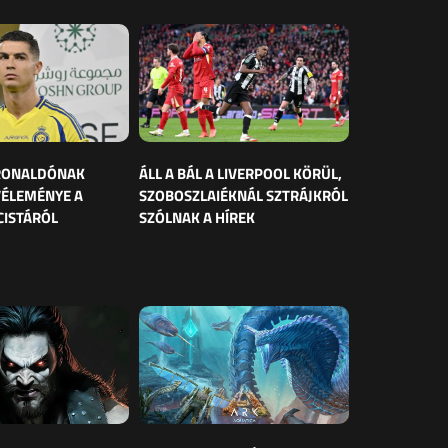
 RONALDÓNAK
ÁLL A BÁL A LIVERPOOL KÖRÜL,
VÉLEMÉNYE A
SZOBOSZLAIÉKNÁL SZTRÁJKRÓL
CISTÁRÓL
SZÓLNAK A HÍREK