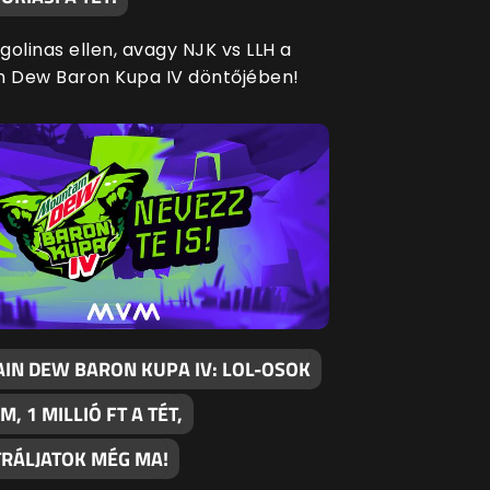
agolinas ellen, avagy NJK vs LLH a
n Dew Baron Kupa IV döntőjében!
IN DEW BARON KUPA IV: LOL-OSOK
M, 1 MILLIÓ FT A TÉT,
TRÁLJATOK MÉG MA!