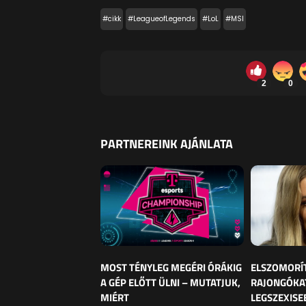
#cikk
#LeagueofLegends
#LoL
#MSI
2
0
PARTNEREINK AJÁNLATA
MOST TÉNYLEG MEGÉRI ÓRÁKIG
ELSZOMORÍ
A GÉP ELŐTT ÜLNI – MUTATJUK,
RAJONGÓKAT
MIÉRT
LEGSZEXISE