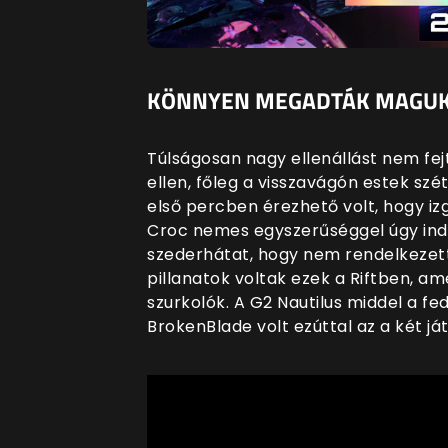
KÖNNYEN MEGADTÁK MAGUKA
Túlságosan nagy ellenállást nem fej
ellen, főleg a visszavágón estek szé
első percben érezhető volt, hogy iz
Croc nemes egyszerűséggel úgy indul
szederhátat, hogy nem rendelkezett
pillanatok voltak ezek a Riftben, am
szurkolók. A G2 Nautilus middel a fed
BrokenBlade volt ezúttal az a két ját