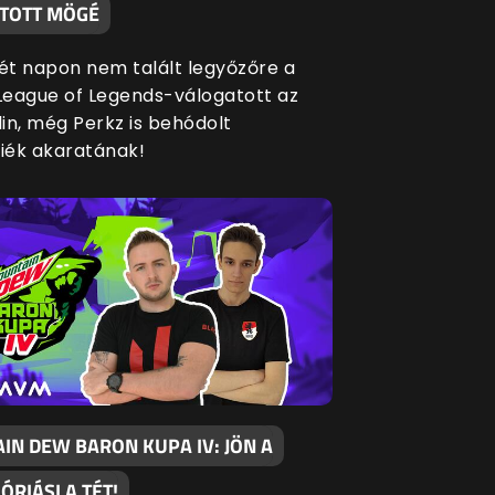
TOTT MÖGÉ
két napon nem talált legyőzőre a
eague of Legends-válogatott az
in, még Perkz is behódolt
siék akaratának!
IN DEW BARON KUPA IV: JÖN A
 ÓRIÁSI A TÉT!