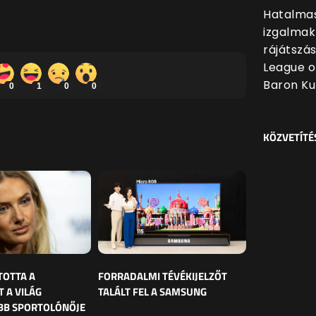
Hatalmas
izgalmak
rájátszá
League o
Baron Ku
0
1
0
0
KÖZVETÍTÉ
TOTTA A
FORRADALMI TÉVÉKIJELZŐT
 A VILÁG
TALÁLT FEL A SAMSUNG
BB SPORTOLÓNŐJE