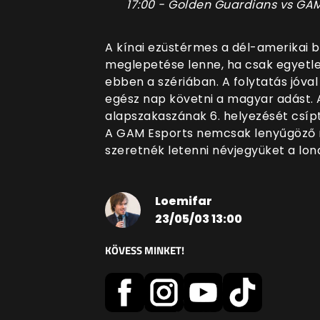
17:00 - Golden Guardians vs GAM
A kínai ezüstérmes a dél-amerikai b
meglepetése lenne, ha csak egyetl
ebben a szériában. A folytatás jóva
egész nap követni a magyar adást. 
alapszakaszának 6. helyezését csíp
A GAM Esports nemcsak lenyűgöző m
szeretnék letenni névjegyüket a lo
Loemifar
23/05/03 13:00
KÖVESS MINKET!