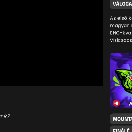
VÁLOGA
Az első 
magyar L
ENC-kval
Vizicsac
ar R7
MOUNTA
FINÁLÉ,