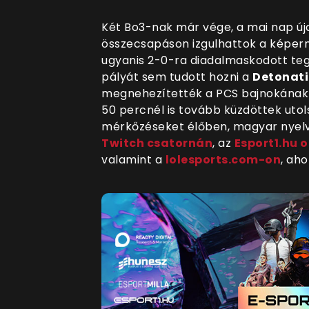
Két Bo3-nak már vége, a mai nap új
összecsapáson izgulhattok a képerny
ugyanis 2-0-ra diadalmaskodott te
pályát sem tudott hozni a
Detonat
megnehezítették a PCS bajnokának 
50 percnél is tovább küzdöttek utol
mérkőzéseket
élőben, magyar nyel
Twitch csatornán
, az
Esport1.hu 
valamint a
lolesports.com-on
, ah