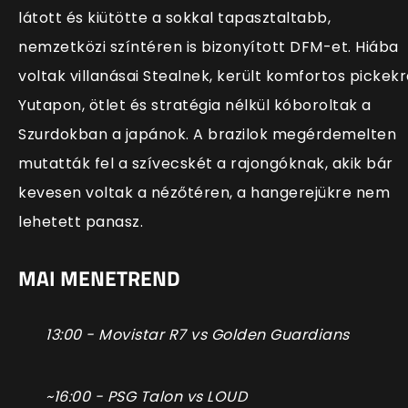
látott és kiütötte a sokkal tapasztaltabb,
nemzetközi színtéren is bizonyított DFM-et. Hiába
voltak villanásai Stealnek, került komfortos pickek
Yutapon, ötlet és stratégia nélkül kóboroltak a
Szurdokban a japánok. A brazilok megérdemelten
mutatták fel a szívecskét a rajongóknak, akik bár
kevesen voltak a nézőtéren, a hangerejükre nem
lehetett panasz.
MAI MENETREND
13:00 - Movistar R7 vs Golden Guardians
~16:00 - PSG Talon vs LOUD