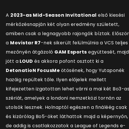
A
2023-as Mid-Season Invitational
első kiesési
mérkőzésnapján két olyan eredmény született,
amiben csak a legnagyobb rajongók bíztak. Előszö
a
Movistar R7
-nek sikerült felülmúlnia a VCS teljes
mezőnyén átgázoló
GAM Esports
együttesét, majd
jött a
LOUD
és akkora pofont osztott ki a
DetonatioN FocusMe
ötösének, hogy Yutaponék
hazáig repültek tőle. Ilyen előjelek mellett
kifejezetten izgatottan lehet várni a mai két Bo3-a
szériát, amelyek a londoni nemzetközi tornán az
utolsók lesznek. Holnaptól egészen a fináléég csak
és kizárólag Bo5-öket láthattok majd a képernyőn,
de addig is csatlakozzatok a League of Legends e-