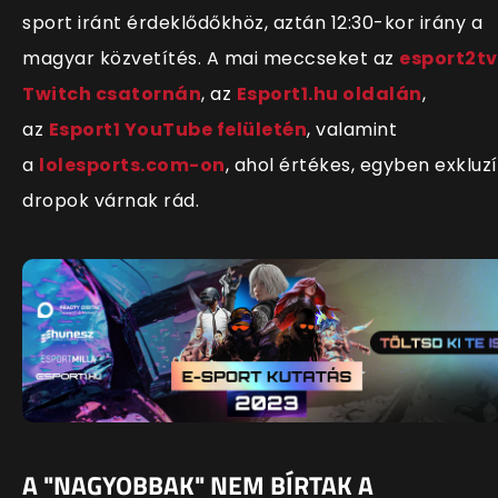
sport iránt érdeklődőkhöz, aztán 12:30-kor irány a
magyar közvetítés.
A mai meccseket
az
esport2tv
Twitch csatornán
, az
Esport1.hu oldalán
,
az
Esport1 YouTube felületén
, valamint
a
lolesports.com-on
, ahol értékes, egyben exkluz
dropok várnak rád.
A "NAGYOBBAK" NEM BÍRTAK A