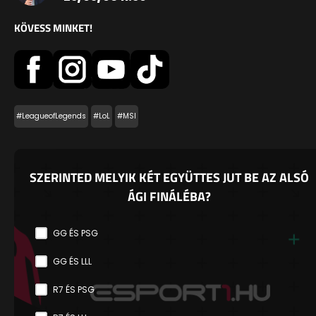
KÖVESS MINKET!
#LeagueofLegends
#LoL
#MSI
SZERINTED MELYIK KÉT EGYÜTTES JUT BE AZ ALSÓ
ÁGI FINÁLÉBA?
GG ÉS PSG
GG ÉS LLL
R7 ÉS PSG