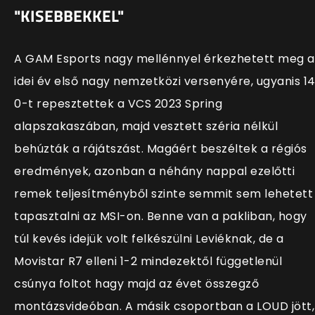
"KISEBBEKKEL"
A GAM Esports nagy mellénnyel érkezhetett meg a
idei év első nagy nemzetközi versenyére, ugyanis 1
0-t repesztettek a VCS 2023 Spring
alapszakaszában, majd vesztett széria nélkül
behúzták a rájátszást. Magáért beszéltek a régiós
eredmények, azonban a néhány nappal ezelőtti
remek teljesítményből szinte semmit sem lehetett
tapasztalni az MSI-on. Benne van a pakliban, hogy
túl kevés idejük volt felkészülni Leviéknak, de a
Movistar R7 elleni 1-2 mindezektől függetlenül
csúnya foltot hagy majd az évet összegző
montázsvideóban. A másik csoportban a LOUD jött,