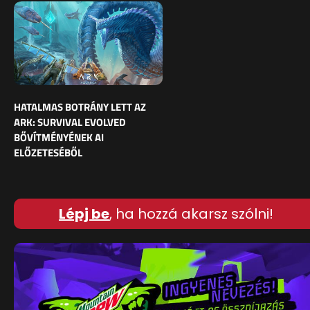
HATALMAS BOTRÁNY LETT AZ
ARK: SURVIVAL EVOLVED
BŐVÍTMÉNYÉNEK AI
ELŐZETESÉBŐL
Lépj be
, ha hozzá akarsz szólni!