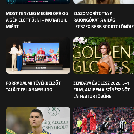
MOST TÉNYLEG MEGÉRI ÓRÁKIG
ELSZOMORÍTOTTA A
A GÉP ELŐTT ÜLNI – MUTATJUK,
RAJONGÓKAT A VILÁG
MIÉRT
LEGSZEXISEBB SPORTOLÓNŐJE
FORRADALMI TÉVÉKIJELZŐT
ZENDAYA ÉVE LESZ 2026: 5+1
TALÁLT FEL A SAMSUNG
FILM, AMIBEN A SZÍNÉSZNŐT
LÁTHATJUK JÖVŐRE