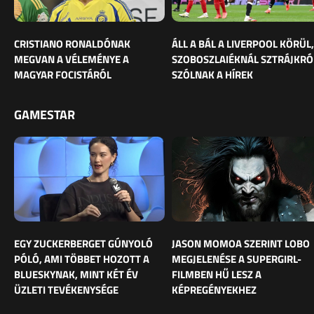
CRISTIANO RONALDÓNAK
ÁLL A BÁL A LIVERPOOL KÖRÜL,
MEGVAN A VÉLEMÉNYE A
SZOBOSZLAIÉKNÁL SZTRÁJKRÓ
MAGYAR FOCISTÁRÓL
SZÓLNAK A HÍREK
GAMESTAR
EGY ZUCKERBERGET GÚNYOLÓ
JASON MOMOA SZERINT LOBO
PÓLÓ, AMI TÖBBET HOZOTT A
MEGJELENÉSE A SUPERGIRL-
BLUESKYNAK, MINT KÉT ÉV
FILMBEN HŰ LESZ A
ÜZLETI TEVÉKENYSÉGE
KÉPREGÉNYEKHEZ