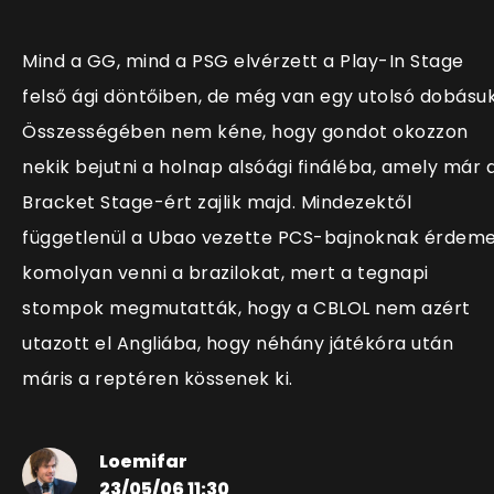
Mind a GG, mind a PSG elvérzett a Play-In Stage
felső ági döntőiben, de még van egy utolsó dobásuk
Összességében nem kéne, hogy gondot okozzon
nekik bejutni a holnap alsóági fináléba, amely már 
Bracket Stage-ért zajlik majd. Mindezektől
függetlenül a Ubao vezette PCS-bajnoknak érdem
komolyan venni a brazilokat, mert a tegnapi
stompok megmutatták, hogy a CBLOL nem azért
utazott el Angliába, hogy néhány játékóra után
máris a reptéren kössenek ki.
Loemifar
23/05/06 11:30