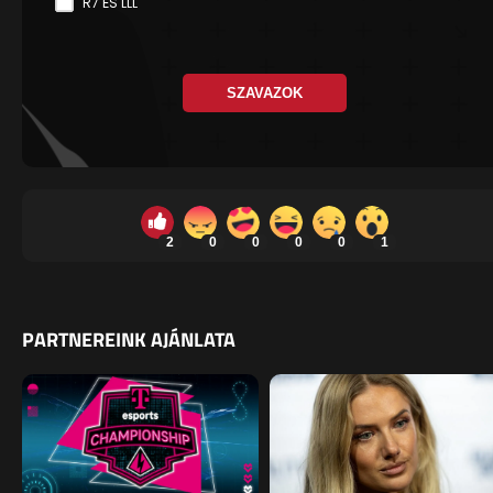
R7 ÉS LLL
SZAVAZOK
2
0
0
0
0
1
PARTNEREINK AJÁNLATA