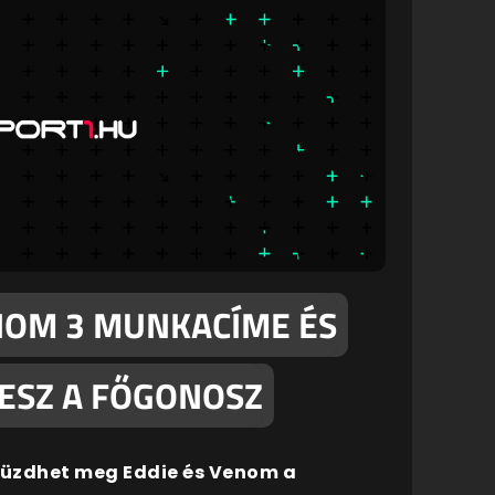
NOM 3 MUNKACÍME ÉS
LESZ A FŐGONOSZ
 küzdhet meg Eddie és Venom a