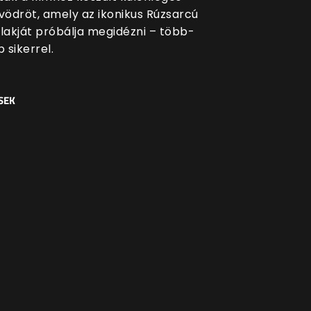
ödröt, amely az ikonikus Rúzsarcú
akját próbálja megidézni – több-
 sikerrel.
SEK