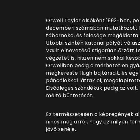
Orwell Taylor elsőként 1992-ben,
decemberi számában mutatkozott be
tábornoka, és felesége megáldotta 
Utóbbi szintén katonai pályát vála
Vault elnevezésű szigorúan őrzött fe
végzetét is, hiszen nem sokkal kés
Orwellben pedig a mérhetetlen gyás
megkereste Hugh bajtársait, és eg
páncélokkal láttak el, megalapított
Elsődleges szándékuk pedig az volt,
méltó büntetését.
Ez természetesen a képregények ala
nincs még arról, hogy ez milyen fo
jövő zenéje.