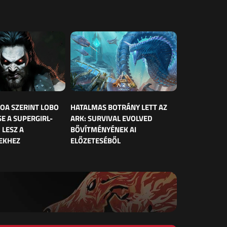
OA SZERINT LOBO
HATALMAS BOTRÁNY LETT AZ
E A SUPERGIRL-
ARK: SURVIVAL EVOLVED
 LESZ A
BŐVÍTMÉNYÉNEK AI
EKHEZ
ELŐZETESÉBŐL