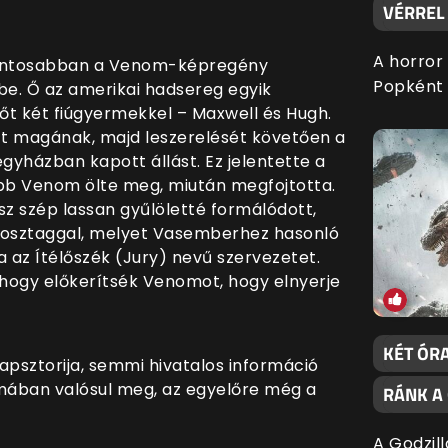
VÉRREL 
A horror
 pontosabban a Venom-képregény
Popként 
. Ő az amerikai hadsereg egyik
őt két fiúgyermekkel – Maxwell és Hugh.
szt magának, majd leszerelését követően a
gyházban kapott állást. Ez jelentette a
őbb Venom ölte meg, miután megfojtotta.
z szép lassan gyűlöletté formálódott,
y osztaggal, melyet Vasemberhez hasonló
a az Ítélőszék (Jury) nevű szervezetet.
 hogy előkerítsék Venomot, hogy elnyerje
KÉT ÓRA
psztorija, semmi hivatalos információ
rmában valósul meg, az egyelőre még a
RÁNK A
A Godzil