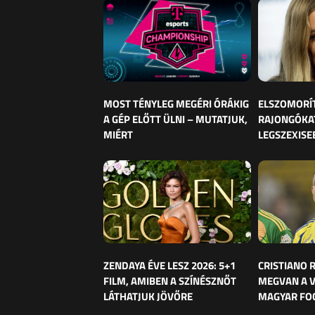
MOST TÉNYLEG MEGÉRI ÓRÁKIG
ELSZOMORÍ
A GÉP ELŐTT ÜLNI – MUTATJUK,
RAJONGÓKAT
MIÉRT
LEGSZEXISE
ZENDAYA ÉVE LESZ 2026: 5+1
CRISTIANO
FILM, AMIBEN A SZÍNÉSZNŐT
MEGVAN A 
LÁTHATJUK JÖVŐRE
MAGYAR FO