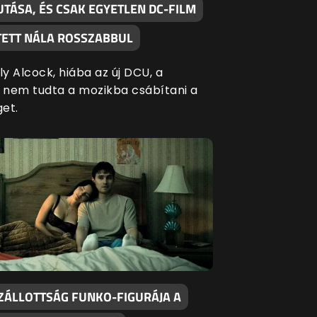
TÁSA, ÉS CSAK EGYETLEN DC-FILM
ÍTETT NÁLA ROSSZABBUL
ly Alcock, hiába az új DCU, a
l nem tudta a mozikba csábítani a
get.
ZÁLLOTTSÁG FUNKO-FIGURÁJA A