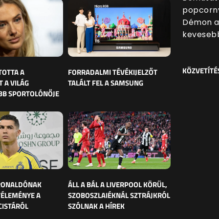
popcornv
Démon al
kevesebb
KÖZVETÍTÉ
TOTTA A
FORRADALMI TÉVÉKIJELZŐT
 A VILÁG
TALÁLT FEL A SAMSUNG
BB SPORTOLÓNŐJE
 RONALDÓNAK
ÁLL A BÁL A LIVERPOOL KÖRÜL,
VÉLEMÉNYE A
SZOBOSZLAIÉKNÁL SZTRÁJKRÓL
CISTÁRÓL
SZÓLNAK A HÍREK