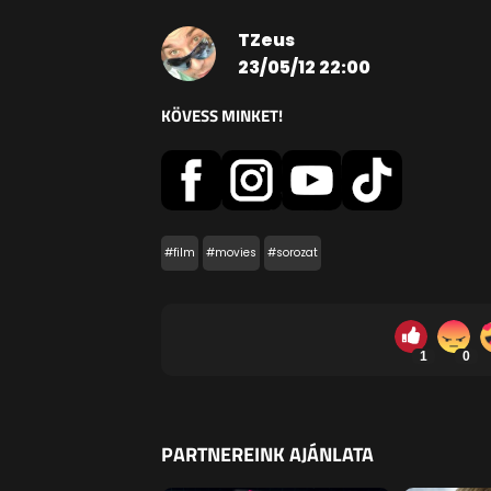
TZeus
23/05/12 22:00
KÖVESS MINKET!
#film
#movies
#sorozat
1
0
PARTNEREINK AJÁNLATA