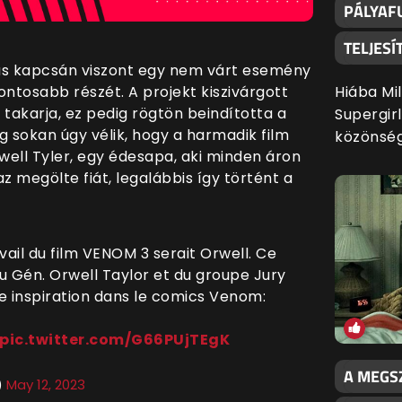
PÁLYAFU
TELJES
otás kapcsán viszont egy nem várt esemény
Hiába Mil
fontosabb részét. A projekt kiszivárgott
takarja, ez pedig rögtön beindította a
Supergir
ig sokan úgy vélik, hogy a harmadik film
közönsé
ell Tyler, egy édesapa, aki minden áron
z megölte fiát, legalábbis így történt a
avail du film VENOM 3 serait Orwell. Ce
u Gén. Orwell Taylor et du groupe Jury
lle inspiration dans le comics Venom:
pic.twitter.com/G66PUjTEgK
A MEGS
)
May 12, 2023