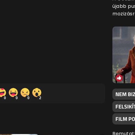
újabb pu
mozizásra
NEM BI
0
0
0
2
FELSIKÍ
FILM P
Bemutatt