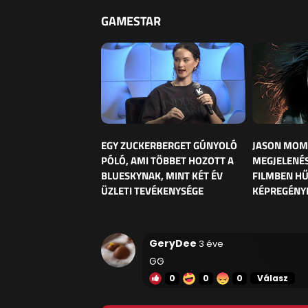
GAMESTAR
EGY ZUCKERBERGET GÚNYOLÓ
JASON MOM
PÓLÓ, AMI TÖBBET HOZOTT A
MEGJELENÉS
BLUESKYNAK, MINT KÉT ÉV
FILMBEN HŰ
ÜZLETI TEVÉKENYSÉGE
KÉPREGÉNY
GeryDee
3 éve
GG
0
0
0
Válasz