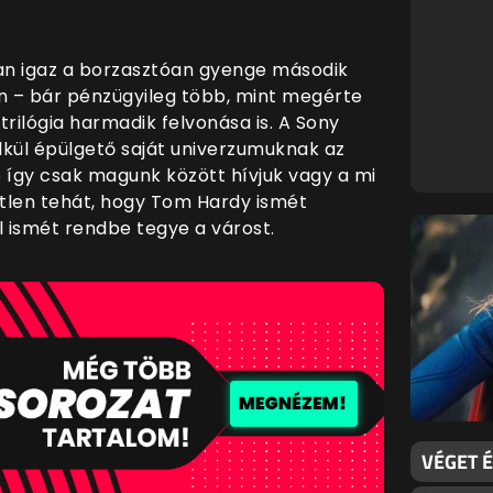
tan igaz a borzasztóan gyenge második
n – bár pénzügyileg több, mint megérte
trilógia harmadik felvonása is. A Sony
élkül épülgető saját univerzumuknak az
 így csak magunk között hívjuk vagy a mi
etlen tehát, hogy Tom Hardy ismét
l ismét rendbe tegye a várost.
VÉGET É