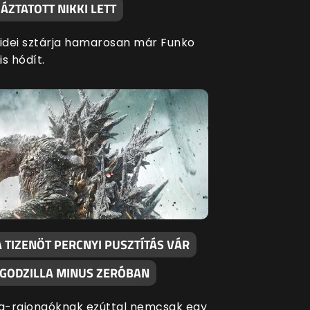
ÁZTATOTT NIKKI LETT
 idei sztárja hamarosan már Funko
is hódít.
 TIZENÖT PERCNYI PUSZTÍTÁS VÁR
 GODZILLA MINUS ZERÓBAN
la-rajongóknak ezúttal nemcsak egy