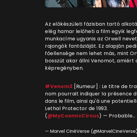
Az előkészületi fázisban tartó alk
elég hamar lelőheti a film egyik leg
munkacíme ugyanis az Orwell nevet 
rajongók fantáziáját. Ez alapján ped
főellensége nem lehet más, mint Orw
bosszút akar állni Venomot, amiért a
képregényben.
#Venom3
[Rumeur] : Le titre de tr
nom pourrait indiquer la présence d
dans le film, ainsi qu'à une potentie
Lethal Protector de 1993.
(
@MyCosmicCircus
) — Probable…
— Marvel CinéVerse (@MarvelCineVerse