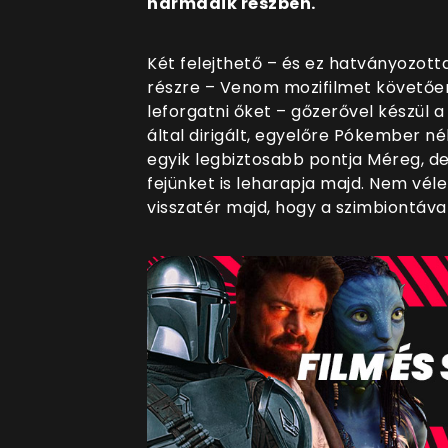
harmadik részben.
Két felejthető – és ez hatványozot
részre – Venom mozifilmet követőe
leforgatni őket – gőzerővel készül a 
által dirigált, egyelőre Pókember n
egyik legbiztosabb pontja Méreg, de
fejünket is leharapja majd. Nem vél
visszatér majd, hogy a szimbiontáva