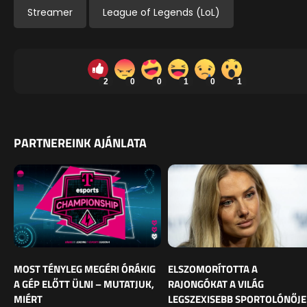
Streamer
League of Legends (LoL)
2
0
0
1
0
1
PARTNEREINK AJÁNLATA
MOST TÉNYLEG MEGÉRI ÓRÁKIG
ELSZOMORÍTOTTA A
A GÉP ELŐTT ÜLNI – MUTATJUK,
RAJONGÓKAT A VILÁG
MIÉRT
LEGSZEXISEBB SPORTOLÓNŐJE