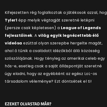
Kifejezetten rég foglalkoztak a játékosok azzal, ho
Tyler1
épp melyik végtagját szeretné letépni
(persze csak képletesen) a
League of Legends
fejlesztőinek
. A
világ egyik legnézettebb élő
videósa
ezúttal olyan szerepbe hergelte magát,
ahol ő tűnik a csalódott idézőkből álló közösség
szószólójának. Hogy tényleg az amerikai celeb egy
hős-e, esetleg csak a saját álláspontját szeretné
úgy eladni, hogy az egyébként az egész LoL-os
társadalom véleménye? Ezt döntsétek el ti!
EZEKET OLVASTAD MÁR?