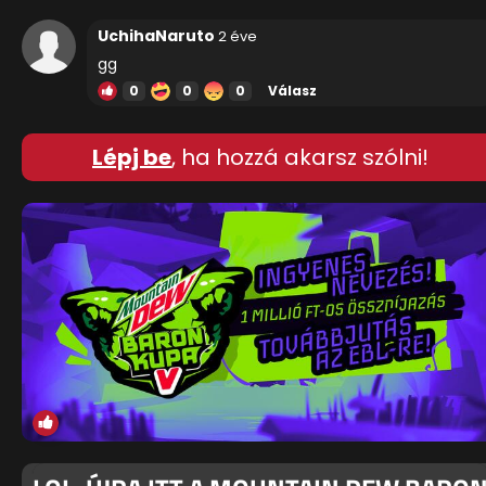
UchihaNaruto
2 éve
gg
0
0
0
Válasz
Lépj be
, ha hozzá akarsz szólni!