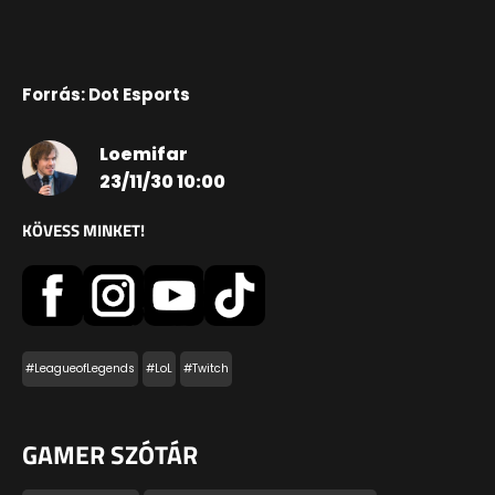
Forrás: Dot Esports
Loemifar
23/11/30 10:00
KÖVESS MINKET!
#LeagueofLegends
#LoL
#Twitch
GAMER SZÓTÁR