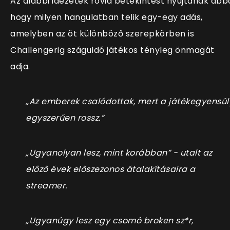
Az alábbi idézetek rövid betekintést nyújtanak abb
hogy milyen hangulatban telik egy-egy adás,
amelyben az öt különböző szerepkörben is
Challengerig száguldó játékos tényleg önmagát
adja.
„Az emberek csalódottak, mert a játékegyensúl
egyszerűen rossz.”
„Ugyanolyan lesz, mint korábban” - utalt az
előző évek előszezonos átalakításaira a
streamer.
„Ugyanúgy lesz egy csomó broken sz*r,