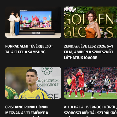
FORRADALMI TÉVÉKIJELZŐT
ZENDAYA ÉVE LESZ 2026: 5+1
TALÁLT FEL A SAMSUNG
FILM, AMIBEN A SZÍNÉSZNŐT
LÁTHATJUK JÖVŐRE
CRISTIANO RONALDÓNAK
ÁLL A BÁL A LIVERPOOL KÖRÜL,
MEGVAN A VÉLEMÉNYE A
SZOBOSZLAIÉKNÁL SZTRÁJKRÓ