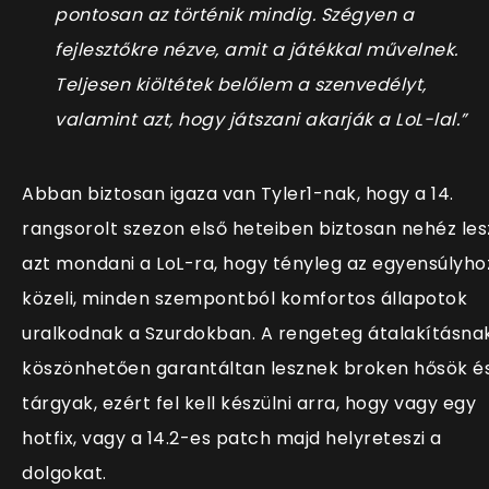
pontosan az történik mindig. Szégyen a
fejlesztőkre nézve, amit a játékkal művelnek.
Teljesen kiöltétek belőlem a szenvedélyt,
valamint azt, hogy játszani akarják a LoL-lal.”
Abban biztosan igaza van Tyler1-nak, hogy a 14.
rangsorolt szezon első heteiben biztosan nehéz les
azt mondani a LoL-ra, hogy tényleg az egyensúlyho
közeli, minden szempontból komfortos állapotok
uralkodnak a Szurdokban. A rengeteg átalakításna
köszönhetően garantáltan lesznek broken hősök é
tárgyak, ezért fel kell készülni arra, hogy vagy egy
hotfix, vagy a 14.2-es patch majd helyreteszi a
dolgokat.