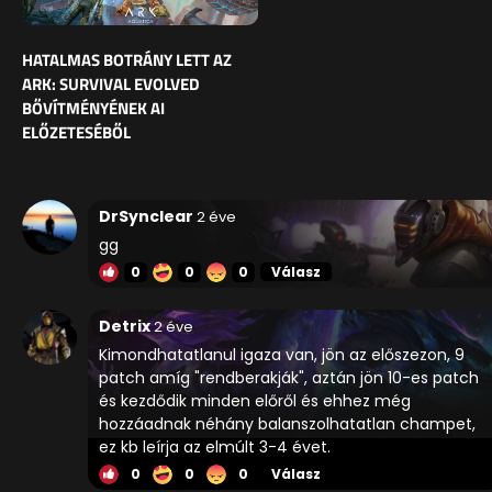
HATALMAS BOTRÁNY LETT AZ
ARK: SURVIVAL EVOLVED
BŐVÍTMÉNYÉNEK AI
ELŐZETESÉBŐL
DrSynclear
2 éve
gg
0
0
0
Válasz
Detrix
2 éve
Kimondhatatlanul igaza van, jön az előszezon, 9
patch amíg "rendberakják", aztán jön 10-es patch
és kezdődik minden előről és ehhez még
hozzáadnak néhány balanszolhatatlan champet,
ez kb leírja az elmúlt 3-4 évet.
0
0
0
Válasz