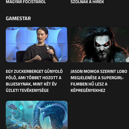
MAGYAR FOCISTÁRÓL
SZÓLNAK A HÍREK
GAMESTAR
EGY ZUCKERBERGET GÚNYOLÓ
JASON MOMOA SZERINT LOBO
PÓLÓ, AMI TÖBBET HOZOTT A
MEGJELENÉSE A SUPERGIRL-
BLUESKYNAK, MINT KÉT ÉV
FILMBEN HŰ LESZ A
ÜZLETI TEVÉKENYSÉGE
KÉPREGÉNYEKHEZ