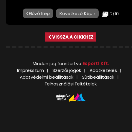
Előző Kép
Következő Kép
2/10
VISSZA A CIKKHEZ
Minden jog fenntartva
Esport1 Kft.
Impresszum
Szerzői jogok
Adatkezelés
Adatvédelmi beállítások
Sütibeállítások
Felhasználási Feltételek