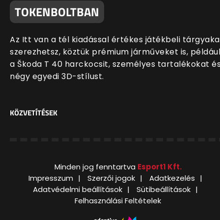
TOKENBOLTBAN
Az Itt van a tél kiadással értékes játékbeli tárgyaka
szerezhetsz, köztük prémium járműveket is, példáu
a Škoda T 40 harckocsit, személyes tartalékokat é
négy egyedi 3D-stílust.
KÖZVETÍTÉSEK
Minden jog fenntartva
Esport1 Kft.
Impresszum
Szerzői jogok
Adatkezelés
Adatvédelmi beállítások
Sütibeállítások
Felhasználási Feltételek