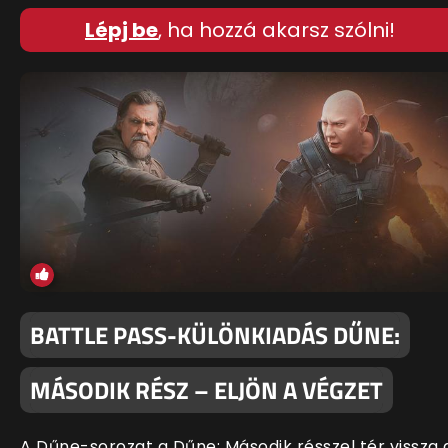
Lépj be
, ha hozzá akarsz szólni!
BATTLE PASS-KÜLÖNKIADÁS DŰNE:
MÁSODIK RÉSZ – ELJÖN A VÉGZET
A Dűne-sorozat a Dűne: Második résszel tér vissza 