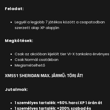
Feladat:
Legyél a legjobb 7 játékos között a csapatodban
szerzett alap XP alapján
Megkötések:
Csak az
akcióban kijelölt tier VI-X tankokra érvényes
Csak Normál csatákban
Megismételhető
XM551 SHERIDAN MAX. JÁRMŰ: TÖRJ ÁT!
Jutalmak:
1 személyes tartalék: +50% harci XP 1 órán át
1 személyes tartalék: +200% szabad és