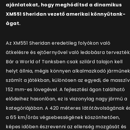
ajánlatokat, hogy meghódítsd a dinamikus
XM551 Sheridan vezető amerikai könnyűtank-
ágat.
Az XM551 Sheridan
eredetileg folyókon való
átkelésre és ejtőernyővel való ledobásra tervezték
Bár a World of Tanksben csak szilárd talajon kell
helyt állnia, mégis könnyen alkalmazkodó járműne
számít a játékban, különösen az egyedi, de
masszív
152 mm-es lövegével
. A fejlesztési ágon található
elődeihez hasonlóan, ez is viszonylag nagy jármű a
kategóriájában. A
420 méteres látótávolságának é
a 65 km/órás végsebességének
köszönhetően,
képes időben észrevenni az ellenség mozgását és