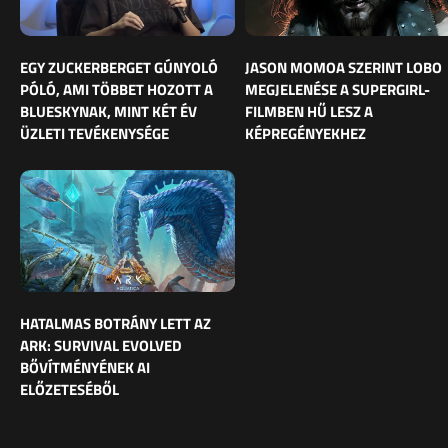
EGY ZUCKERBERGET GÚNYOLÓ
JASON MOMOA SZERINT LOBO
PÓLÓ, AMI TÖBBET HOZOTT A
MEGJELENÉSE A SUPERGIRL-
BLUESKYNAK, MINT KÉT ÉV
FILMBEN HŰ LESZ A
ÜZLETI TEVÉKENYSÉGE
KÉPREGÉNYEKHEZ
HATALMAS BOTRÁNY LETT AZ
ARK: SURVIVAL EVOLVED
BŐVÍTMÉNYÉNEK AI
ELŐZETESÉBŐL