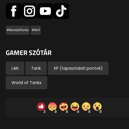
#WorldofTanks
#WoT
GAMER SZÓTÁR
LAN
Tank
XP (tapasztalati pontok)
World of Tanks
3
0
0
0
0
0