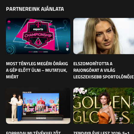
PARTNEREINK AJÁNLATA
MOST TÉNYLEG MEGÉRI ÓRÁKIG
ELSZOMORÍTOTTA A
A GÉP ELŐTT ÜLNI – MUTATJUK,
RAJONGÓKAT A VILÁG
MIÉRT
LEGSZEXISEBB SPORTOLÓNŐJE
FORRADALMI TÉVÉKIJELZŐT
ZENDAYA ÉVE LESZ 2026: 5+1