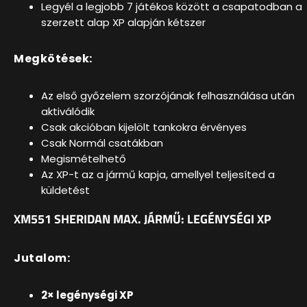
Legyél a legjobb 7 játékos között a csapatodban a
szerzett alap XP alapján kétszer
Megkötések:
Az első győzelem szorzójának felhasználása után
aktiválódik
Csak akcióban kijelölt tankokra érvényes
Csak Normál csatákban
Megismételhető
Az XP-t az a jármű kapja, amellyel teljesíted a
küldetést
XM551 SHERIDAN MAX. JÁRMŰ: LEGÉNYSÉGI XP
Jutalom:
2× legénységi XP