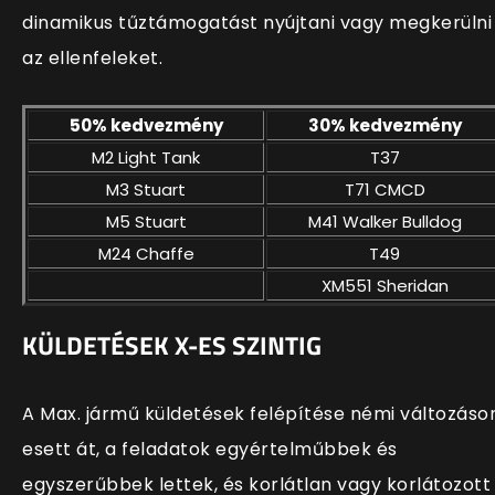
dinamikus tűztámogatást nyújtani vagy megkerülni
az ellenfeleket.
50% kedvezmény
30% kedvezmény
M2 Light Tank
T37
M3 Stuart
T71 CMCD
M5 Stuart
M41 Walker Bulldog
M24 Chaffe
T49
XM551 Sheridan
KÜLDETÉSEK X-ES SZINTIG
A Max. jármű küldetések felépítése némi változáso
esett át, a feladatok egyértelműbbek és
egyszerűbbek lettek, és korlátlan vagy korlátozott