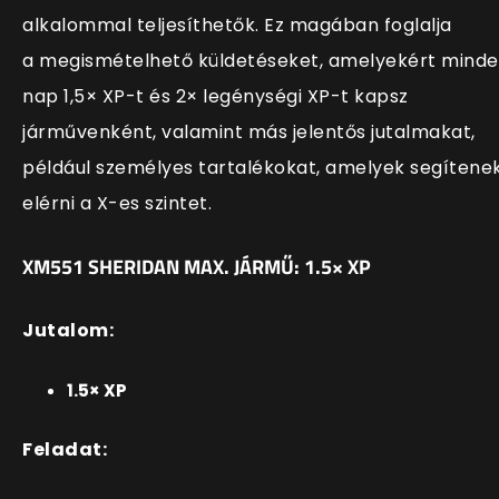
alkalommal teljesíthetők. Ez magában foglalja
a
megismételhető küldetéseket, amelyekért mind
nap 1,5× XP-t és 2× legénységi XP-t kapsz
járművenként
, valamint más jelentős jutalmakat,
például személyes tartalékokat, amelyek segítene
elérni a X-es szintet.
XM551 SHERIDAN MAX. JÁRMŰ: 1.5× XP
Jutalom:
1.5× XP
Feladat: