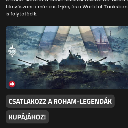
filmvászonra március 1-jén, és a World of Tanksben
is folytatódik.
CSATLAKOZZ A ROHAM-LEGENDÁK
KUPÁJÁHOZ!