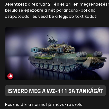
Jelentkezz a február 21-én és 24-én megrendezés
kerülő selejtezőkre a hét parancsnokból álló
csapatoddal, és vesd be a legjobb taktikádat!
ISMERD MEG A WZ-111 5A TANKÁGÁT
Használd ki a normál járművekre szóló