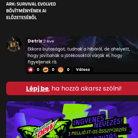
ARK: SURVIVAL EVOLVED
BŐVÍTMÉNYÉNEK AI
ELŐZETESÉBŐL
Detrix
2 éve
Ekkora butaságot, tudnak a hibáról, de ahelyett,
hogy javítanák a játékosoktól várják el, hogy
figyeljenek rá.
0
0
0
Válasz
Lépj be
, ha hozzá akarsz szólni!