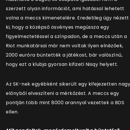
szerzett olyan információt, ami hatással lehetett
volna a meccs kimenetelére. Eredetileg úgy nézett
ki, hogy a középső ösvényes megússza egy
figyelmeztetéssel a színpadon, de a meccs után a
Riot munkatársai már nem voltak ilyen elnézőek,
2000 euróra büntették a játékost, bár valószínű,
hogy ezt a klubja gyorsan kifizeti Nisqy helyett.
Az SK-nek egyébként sikerült egy kifejezetten nag
előnyből elveszíteni a mérkőzést. A meccs egy
pontján több mint 8000 arannyal vezettek a BDS
ellen.