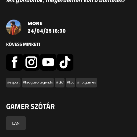
Mit gondoltok, megérdemelt volt a büntetés?
MØRE
24/04/25 16:30
KÖVESS MINKET!
#esport
#LeagueofLegends
#LEC
#LoL
#riotgames
GAMER SZÓTÁR
LAN