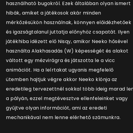
használható bugokról. Ezek általában olyan ismert
hibák, amiket a játékosok akár minden
mérkőzésükön használnak, könnyen előidézhetőek
és igazságtalanul juttatja előnyhöz csapatát. Ilyen
játékhiba idézett elő Nisqy, amikor Neeko hősével
használta Alakhasadás (W) képességét és alakot
váltott egy mézvirágra és játszotta le a vicc
animációt. Ha a leírtakat ugyanis megfelelő
ütemben hajtjuk végre akkor Neeko klónja az
eredetileg tervezettnél sokkal több ideig marad le
a pályán, ezzel megtévesztve ellenfeleinket vagy
gyűjtve olyan információt, ami az eredeti
mechanikával nem lenne elérhető számunkra.