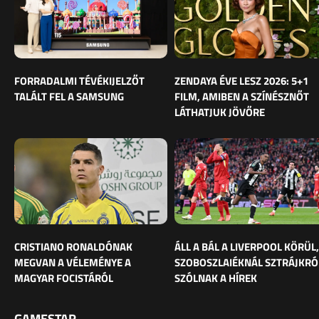
FORRADALMI TÉVÉKIJELZŐT
ZENDAYA ÉVE LESZ 2026: 5+1
TALÁLT FEL A SAMSUNG
FILM, AMIBEN A SZÍNÉSZNŐT
LÁTHATJUK JÖVŐRE
CRISTIANO RONALDÓNAK
ÁLL A BÁL A LIVERPOOL KÖRÜL,
MEGVAN A VÉLEMÉNYE A
SZOBOSZLAIÉKNÁL SZTRÁJKRÓ
MAGYAR FOCISTÁRÓL
SZÓLNAK A HÍREK
GAMESTAR