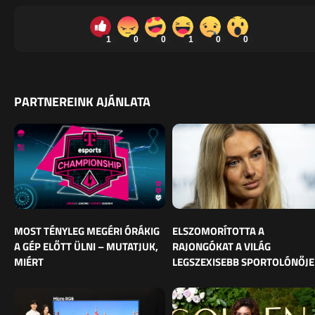
1
0
0
1
0
0
PARTNEREINK AJÁNLATA
MOST TÉNYLEG MEGÉRI ÓRÁKIG
ELSZOMORÍTOTTA A
A GÉP ELŐTT ÜLNI – MUTATJUK,
RAJONGÓKAT A VILÁG
MIÉRT
LEGSZEXISEBB SPORTOLÓNŐJE