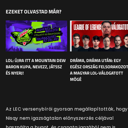
EZEKET OLVASTAD MÁR?
LOL: ÚJRA ITT A MOUNTAIN DEW
DRÁMA, DRÁMA UTÁN: EGY
BARON KUPA, NEVEZZ, JÁTSSZ
EGÉSZ ORSZÁG FELSORAKOZO
ÉS NYERJ!
A MAGYAR LOL-VÁLOGATOTT
MÖGÉ
Az LEC versenybírói gyorsan megállapították, hogy
Nisqy nem igazságtalan előnyszerzés céljával
használta a bugot, és csapata igazából nem is