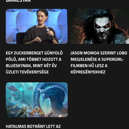
EGY ZUCKERBERGET GÚNYOLÓ
JASON MOMOA SZERINT LOBO
PÓLÓ, AMI TÖBBET HOZOTT A
MEGJELENÉSE A SUPERGIRL-
BLUESKYNAK, MINT KÉT ÉV
FILMBEN HŰ LESZ A
ÜZLETI TEVÉKENYSÉGE
KÉPREGÉNYEKHEZ
HATALMAS BOTRÁNY LETT AZ