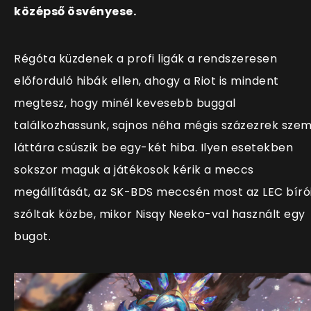
középső ösvényese.
Régóta küzdenek a profi ligák a rendszeresen
előforduló hibák ellen, ahogy a Riot is mindent
megtesz, hogy minél kevesebb buggal
találkozhassunk, sajnos néha mégis százezrek sze
láttára csúszik be egy-két hiba. Ilyen esetekben
sokszor maguk a játékosok kérik a meccs
megállítását, az SK-BDS meccsén most az LEC bíró
szóltak közbe, mikor Nisqy Neeko-val használt egy
bugot.