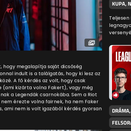
KUPA, N
Teljesen
legnagyo
versenyé
t, hogy megalapítja saját dicsőség
nal indult is a találgatás, hogy ki lesz az
közé. A fő kérdés az volt, hogy csak
e (ami kizárta volna Fakert), vagy még
tnak a Legendák csarnokába. Sem a Riot
 nem érezte volna fairnek, ha nem Faker
és, ami nem is volt igazából kérdés gyorsan
DRÁMA,
FELSOR