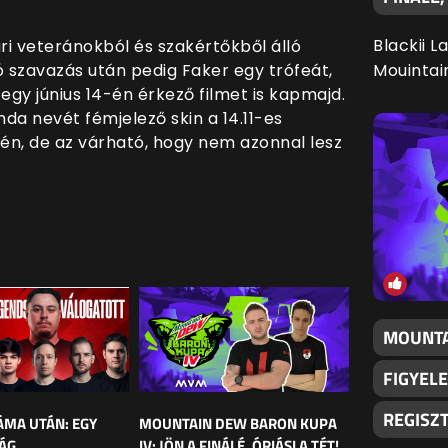
Blackii L
i veteránokból és szakértőkből álló
 szavazás után pedig Faker egy trófeát,
Mouintai
 egy június 14-én érkező filmet is kapmajd.
nda nevét fémjelező skin a 14.11-es
-én, de az várható, hogy nem azonnal lesz
MOUNTA
FIGYELE
REGISZ
MA UTÁN: EGY
MOUNTAIN DEW BARON KUPA
ÁG
IV: JÖN A FINÁLÉ, ÓRIÁSI A TÉT!