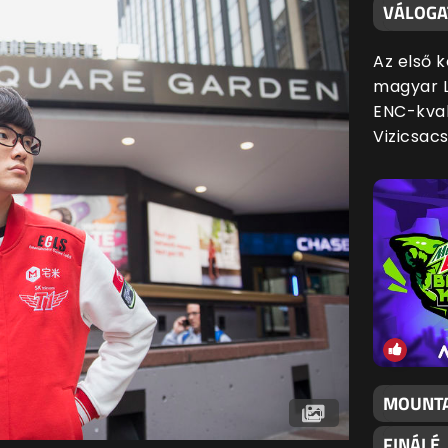
VÁLOGA
Az első 
magyar L
ENC-kval
Vizicsac
MOUNTA
FINÁLÉ,