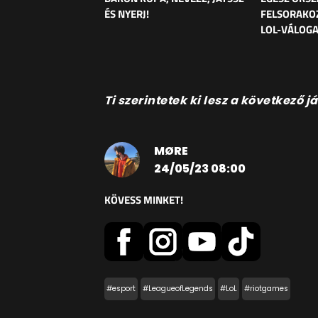
ÉS NYERJ!
FELSORAKO
LOL-VÁLOG
Ti szerintetek ki lesz a következ
MØRE
24/05/23 08:00
KÖVESS MINKET!
#esport
#LeagueofLegends
#LoL
#riotgames