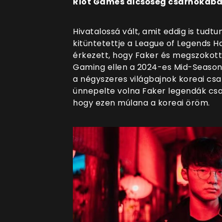
Riot Games dicsőség csarnokába
Hivatalossá vált, amit eddig is tudt
kitüntetettje a League of Legends H
érkezett, hogy Faker és megszokott c
Gaming ellen a 2024-es Mid-Season 
a négyszeres világbajnok koreai cs
ünnepelte volna Faker legendák csa
hogy ezen múlana a koreai öröm.