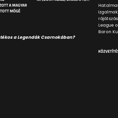
ZOTT A MAGYAR
Hatalmas
ATOTT MÖGÉ
izgalmak
rájátszá
League o
Baron Ku
ő játékos a Legendák Csarnokában?
KÖZVETÍTÉ