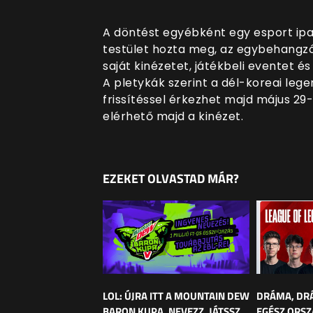
A döntést egyébként egy esport ipar
testület hozta meg, az egybehangzó
saját kinézetet, játékbeli eventet és
A pletykák szerint a dél-koreai lege
frissítéssel érkezhet majd május 29
elérhető majd a kinézet.
EZEKET OLVASTAD MÁR?
LOL: ÚJRA ITT A MOUNTAIN DEW
DRÁMA, DRÁ
BARON KUPA, NEVEZZ, JÁTSSZ
EGÉSZ ORSZ