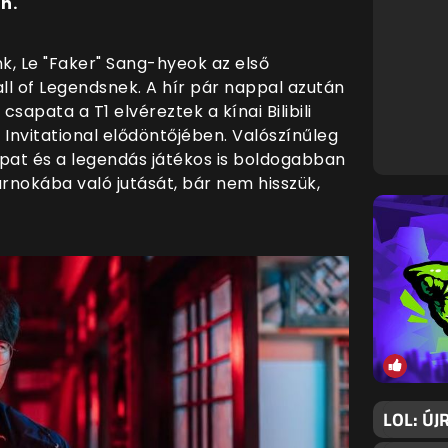
n.
unk, Le "Faker" Sang-hyeok az első
all of Legendsnek. A hír pár nappal azután
sapata a T1 elvéreztek a kínai Bilibili
Invitational elődöntőjében. Valószínűleg
apat és a legendás játékos is boldogabban
rnokába való jutását, bár nem hisszük,
LOL: ÚJ