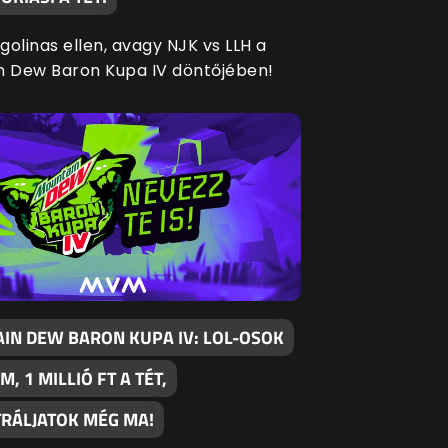
agolinas ellen, avagy NJK vs LLH a
n Dew Baron Kupa IV döntőjében!
IN DEW BARON KUPA IV: LOL-OSOK
M, 1 MILLIÓ FT A TÉT,
TRÁLJATOK MÉG MA!