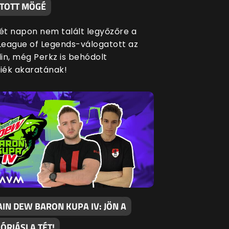
TOTT MÖGÉ
két napon nem talált legyőzőre a
eague of Legends-válogatott az
in, még Perkz is behódolt
siék akaratának!
IN DEW BARON KUPA IV: JÖN A
 ÓRIÁSI A TÉT!