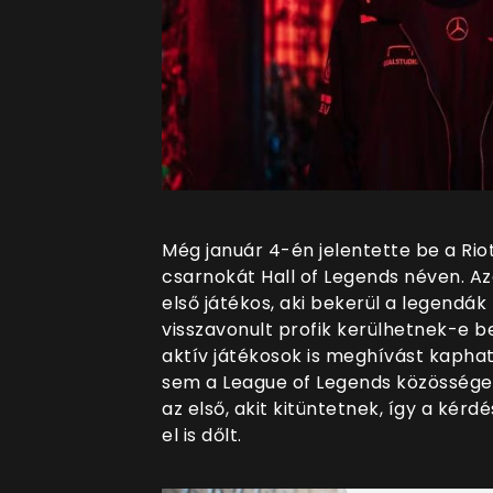
Még január 4-én jelentette be a Rio
csarnokát Hall of Legends néven. Azon
első játékos, aki bekerül a legendák 
visszavonult profik kerülhetnek-e b
aktív játékosok is meghívást kapha
sem a League of Legends közössége
az első, akit kitüntetnek, így a kérd
el is dőlt.