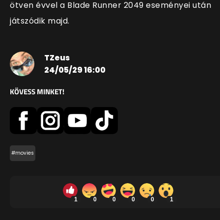
ötven évvel a Blade Runner 2049 eseményei után
játszódik majd.
TZeus
24/05/29 16:00
KÖVESS MINKET!
#movies
1
0
0
0
0
1