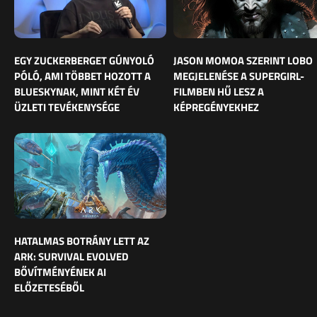
EGY ZUCKERBERGET GÚNYOLÓ
JASON MOMOA SZERINT LOBO
PÓLÓ, AMI TÖBBET HOZOTT A
MEGJELENÉSE A SUPERGIRL-
BLUESKYNAK, MINT KÉT ÉV
FILMBEN HŰ LESZ A
ÜZLETI TEVÉKENYSÉGE
KÉPREGÉNYEKHEZ
HATALMAS BOTRÁNY LETT AZ
ARK: SURVIVAL EVOLVED
BŐVÍTMÉNYÉNEK AI
ELŐZETESÉBŐL