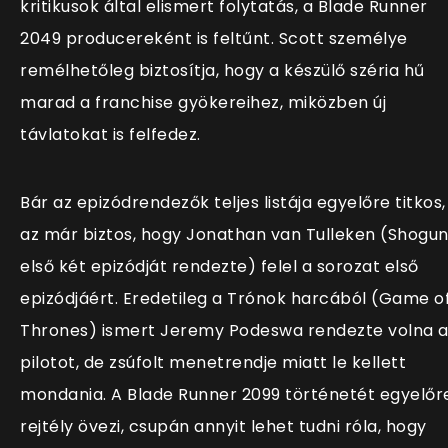
kritikusok által elismert folytatás, a Blade Runner
2049 producereként is feltűnt. Scott személye
remélhetőleg biztosítja, hogy a készülő széria hű
marad a franchise gyökereihez, miközben új
távlatokat is felfedez.
Bár az epizódrendezők teljes listája egyelőre titkos,
az már biztos, hogy Jonathan van Tulleken (Shogu
első két epizódját rendezte) felel a sorozat első
epizódjáért. Eredetileg a Trónok harcából (Game o
Thrones) ismert Jeremy Podeswa rendezte volna 
pilotot, de zsúfolt menetrendje miatt le kellett
mondania. A Blade Runner 2099 történetét egyelőr
rejtély övezi, csupán annyit lehet tudni róla, hogy