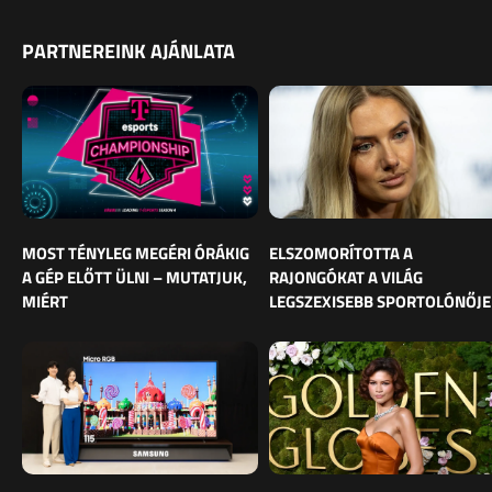
PARTNEREINK AJÁNLATA
MOST TÉNYLEG MEGÉRI ÓRÁKIG
ELSZOMORÍTOTTA A
A GÉP ELŐTT ÜLNI – MUTATJUK,
RAJONGÓKAT A VILÁG
MIÉRT
LEGSZEXISEBB SPORTOLÓNŐJE