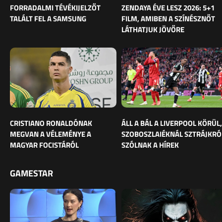
FORRADALMI TÉVÉKIJELZŐT
ZENDAYA ÉVE LESZ 2026: 5+1
TALÁLT FEL A SAMSUNG
FILM, AMIBEN A SZÍNÉSZNŐT
LÁTHATJUK JÖVŐRE
CRISTIANO RONALDÓNAK
ÁLL A BÁL A LIVERPOOL KÖRÜL,
MEGVAN A VÉLEMÉNYE A
SZOBOSZLAIÉKNÁL SZTRÁJKRÓ
MAGYAR FOCISTÁRÓL
SZÓLNAK A HÍREK
GAMESTAR