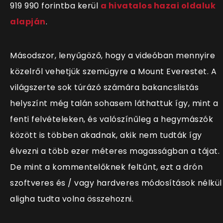
919 990 forintba kerül
a hivatalos hazai oldaluk
alapján
.
Másodszor, lenyűgöző, hogy a videóban mennyire
közelről vehetjük szemügyre a Mount Everestet. A
világszerte sok túrázó számára bakancslistás
helyszínt még talán sohasem láthattuk így, mint a
fenti felvételeken, és valószínűleg a hegymászók
között is többen akadnak, akik nem tudták így
élvezni a több ezer méteres magasságban a tájat.
De mint a kommentelőknek feltűnt, ezt a drón
szoftveres és / vagy hardveres módosítások nélkül
aligha tudta volna összehozni.