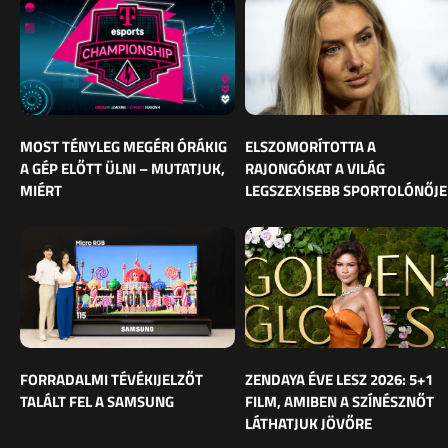
MOST TÉNYLEG MEGÉRI ÓRÁKIG
ELSZOMORÍTOTTA A
A GÉP ELŐTT ÜLNI – MUTATJUK,
RAJONGÓKAT A VILÁG
MIÉRT
LEGSZEXISEBB SPORTOLÓNŐJE
FORRADALMI TÉVÉKIJELZŐT
ZENDAYA ÉVE LESZ 2026: 5+1
TALÁLT FEL A SAMSUNG
FILM, AMIBEN A SZÍNÉSZNŐT
LÁTHATJUK JÖVŐRE