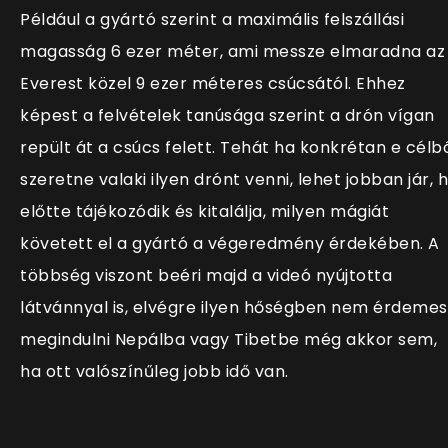
Például a gyártó szerint a maximális felszállási
magasság 6 ezer méter, ami messze elmaradna az
Everest közel 9 ezer méteres csúcsától. Ehhez
képest a felvételek tanúsága szerint a drón vígan
repült át a csúcs felett. Tehát ha konkrétan e célb
szeretne valaki ilyen drónt venni, lehet jobban jár, 
előtte tájékozódik és kitalálja, milyen mágiát
követett el a gyártó a végeredmény érdekében. A
többség viszont beéri majd a videó nyújtotta
látvánnyal is, elvégre ilyen hőségben nem érdemes
megindulni Nepálba vagy Tibetbe még akkor sem,
ha ott valószínűleg jobb idő van.