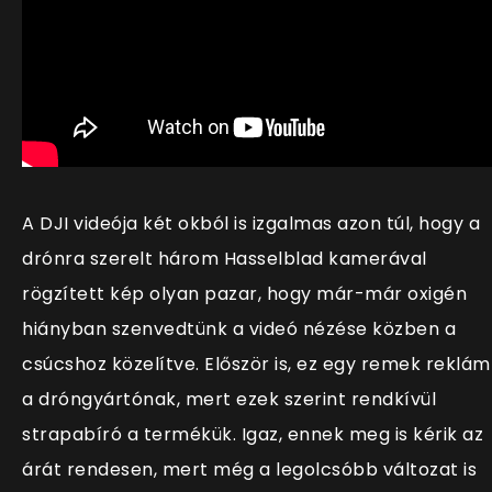
A DJI videója két okból is izgalmas azon túl, hogy a
drónra szerelt három Hasselblad kamerával
rögzített kép olyan pazar, hogy már-már oxigén
hiányban szenvedtünk a videó nézése közben a
csúcshoz közelítve. Először is, ez egy remek reklám
a dróngyártónak, mert ezek szerint rendkívül
strapabíró a termékük. Igaz, ennek meg is kérik az
árát rendesen, mert még a legolcsóbb változat is