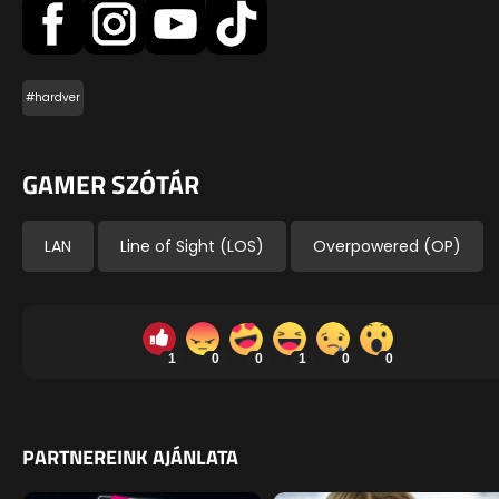
#hardver
GAMER SZÓTÁR
LAN
Line of Sight (LOS)
Overpowered (OP)
1
0
0
1
0
0
PARTNEREINK AJÁNLATA