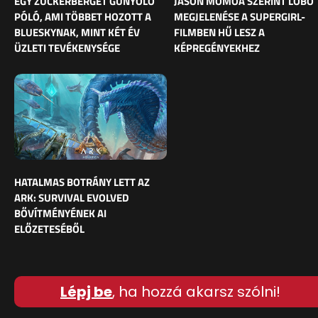
EGY ZUCKERBERGET GÚNYOLÓ
JASON MOMOA SZERINT LOBO
PÓLÓ, AMI TÖBBET HOZOTT A
MEGJELENÉSE A SUPERGIRL-
BLUESKYNAK, MINT KÉT ÉV
FILMBEN HŰ LESZ A
ÜZLETI TEVÉKENYSÉGE
KÉPREGÉNYEKHEZ
HATALMAS BOTRÁNY LETT AZ
ARK: SURVIVAL EVOLVED
BŐVÍTMÉNYÉNEK AI
ELŐZETESÉBŐL
Lépj be
, ha hozzá akarsz szólni!