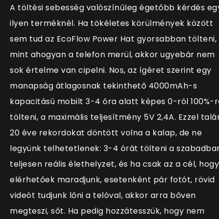
A töltési sebesség valószínűleg égetőbb kérdés eg
ilyen terméknél. Ha tökéletes körülmények között
sem tud az EcoFlow Power Hat gyorsabban tölteni,
mint ahogyan a telefon merül, akkor ugyebár nem
sok értelme van cipelni. Nos, az ígéret szerint egy
manapság átlagosnak tekinthető 4000mAh-s
kapacitású mobilt 3-4 óra alatt képes 0-ról 100%-r
tölteni, a maximális teljesítmény 5V 2,4A. Ezzel talá
20 éve rekordokat döntött volna a kalap, de ne
legyünk telhetetlenek: 3-4 órát tölteni a szabadba
teljesen reális élethelyzet, és ha csak az a cél, hogy
elérhetőek maradjunk, esetenként pár fotót, rövid
videót tudjunk lőni a telóval, akkor arra bőven
megteszi, sőt. Ha pedig hozzátesszük, hogy nem