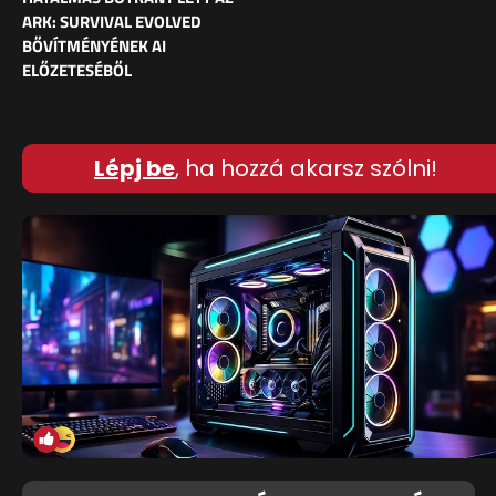
ARK: SURVIVAL EVOLVED
BŐVÍTMÉNYÉNEK AI
ELŐZETESÉBŐL
Lépj be
, ha hozzá akarsz szólni!