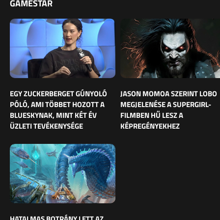
GAMESTAR
EGY ZUCKERBERGET GÚNYOLÓ
JASON MOMOA SZERINT LOBO
PÓLÓ, AMI TÖBBET HOZOTT A
MEGJELENÉSE A SUPERGIRL-
BLUESKYNAK, MINT KÉT ÉV
FILMBEN HŰ LESZ A
ÜZLETI TEVÉKENYSÉGE
KÉPREGÉNYEKHEZ
HATALMAS BOTRÁNY LETT AZ