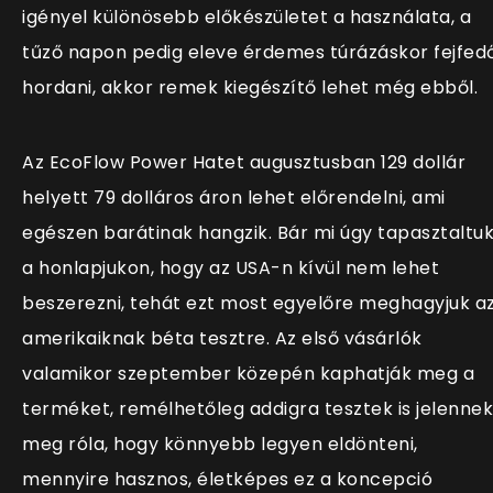
igényel különösebb előkészületet a használata, a
tűző napon pedig eleve érdemes túrázáskor fejfed
hordani, akkor remek kiegészítő lehet még ebből.
Az EcoFlow Power Hatet augusztusban 129 dollár
helyett 79 dolláros áron lehet előrendelni, ami
egészen barátinak hangzik. Bár mi úgy tapasztaltu
a honlapjukon, hogy az USA-n kívül nem lehet
beszerezni, tehát ezt most egyelőre meghagyjuk a
amerikaiknak béta tesztre. Az első vásárlók
valamikor szeptember közepén kaphatják meg a
terméket, remélhetőleg addigra tesztek is jelennek
meg róla, hogy könnyebb legyen eldönteni,
mennyire hasznos, életképes ez a koncepció