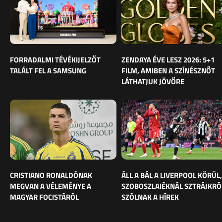
FORRADALMI TÉVÉKIJELZŐT
ZENDAYA ÉVE LESZ 2026: 5+1
TALÁLT FEL A SAMSUNG
FILM, AMIBEN A SZÍNÉSZNŐT
LÁTHATJUK JÖVŐRE
CRISTIANO RONALDÓNAK
ÁLL A BÁL A LIVERPOOL KÖRÜL,
MEGVAN A VÉLEMÉNYE A
SZOBOSZLAIÉKNÁL SZTRÁJKRÓ
MAGYAR FOCISTÁRÓL
SZÓLNAK A HÍREK