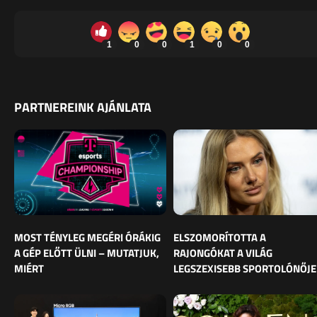
1
0
0
1
0
0
PARTNEREINK AJÁNLATA
MOST TÉNYLEG MEGÉRI ÓRÁKIG
ELSZOMORÍTOTTA A
A GÉP ELŐTT ÜLNI – MUTATJUK,
RAJONGÓKAT A VILÁG
MIÉRT
LEGSZEXISEBB SPORTOLÓNŐJE