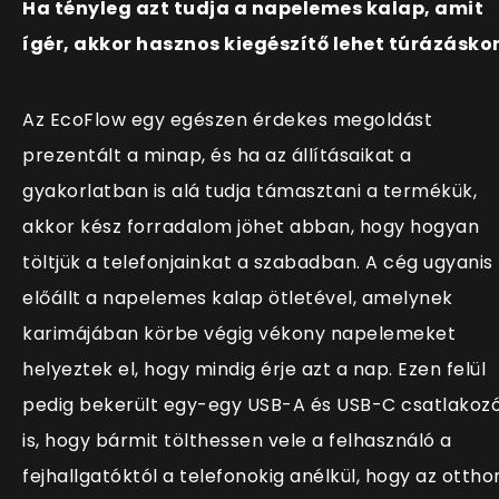
Ha tényleg azt tudja a napelemes kalap, amit
ígér, akkor hasznos kiegészítő lehet túrázáskor
Az EcoFlow egy egészen érdekes megoldást
prezentált a minap, és ha az állításaikat a
gyakorlatban is alá tudja támasztani a termékük,
akkor kész forradalom jöhet abban, hogy hogyan
töltjük a telefonjainkat a szabadban. A cég ugyanis
előállt a napelemes kalap ötletével, amelynek
karimájában körbe végig vékony napelemeket
helyeztek el, hogy mindig érje azt a nap. Ezen felül
pedig bekerült egy-egy USB-A és USB-C csatlakoz
is, hogy bármit tölthessen vele a felhasználó a
fejhallgatóktól a telefonokig anélkül, hogy az ottho