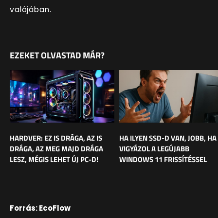
valójában.
EZEKET OLVASTAD MÁR?
HARDVER: EZ IS DRÁGA, AZ IS
HA ILYEN SSD-D VAN, JOBB, HA
DRÁGA, AZ MEG MAJD DRÁGA
VIGYÁZOL A LEGÚJABB
LESZ, MÉGIS LEHET ÚJ PC-D!
WINDOWS 11 FRISSÍTÉSSEL
Forrás: EcoFlow