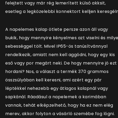
felejtett vagy már rég lemerített külső akksit,
esetleg a legközelebbi konnektort kelljen keresgéln
A napelemes kalap ötlete persze azon áll vagy
bukik, hogy mennyire kényelmes azt viselni és mily
sebességgel tölt. Mivel IP65-ös tanúsítvánnyal
rendelkezik, amiatt nem kell aggódni, hogy egy kis
eső vagy por megárt neki. De hogy mennyire jó ezt
hordani? Nos, a választ a termék 370 grammos
összsúlyában kell keresni, ami azért egy pár
léptékkel nehezebb egy átlagos kalapnál vagy
sapkánál. Ráadásul a napelemek a karimában
vannak, tehát elképzelhető, hogy ha ez nem elég
merev, akkor folyton a vásárló szemébe fog lógni.