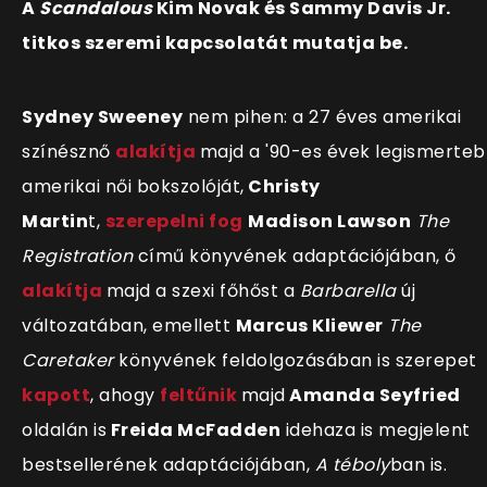
A
Scandalous
Kim Novak és Sammy Davis Jr.
titkos szeremi kapcsolatát mutatja be.
Sydney Sweeney
nem pihen: a 27 éves amerikai
színésznő
alakítja
majd a '90-es évek legismerte
amerikai női bokszolóját,
Christy
Martin
t,
szerepelni fog
Madison Lawson
The
Registration
című könyvének adaptációjában, ő
alakítja
majd a szexi főhőst a
Barbarella
új
változatában, emellett
Marcus Kliewer
The
Caretaker
könyvének feldolgozásában is szerepet
kapott
, ahogy
feltűnik
majd
Amanda Seyfried
oldalán is
Freida McFadden
idehaza is megjelent
bestsellerének adaptációjában,
A téboly
ban is.