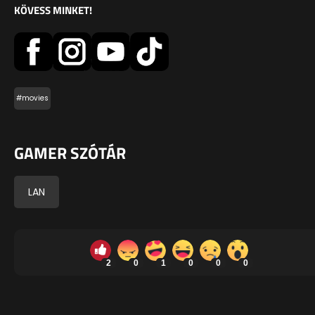
KÖVESS MINKET!
#movies
GAMER SZÓTÁR
LAN
2
0
1
0
0
0