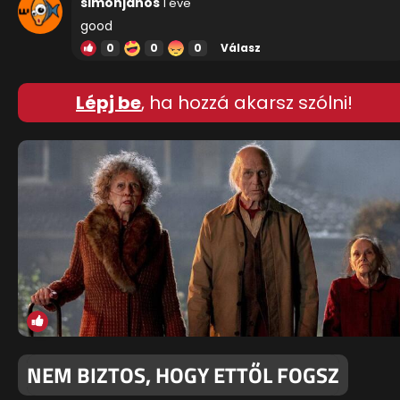
simonjanos
1 éve
good
0
0
0
Válasz
Lépj be
, ha hozzá akarsz szólni!
NEM BIZTOS, HOGY ETTŐL FOGSZ