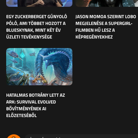
EGY ZUCKERBERGET GÚNYOLÓ
JASON MOMOA SZERINT LOBO
PÓLÓ, AMI TÖBBET HOZOTT A
MEGJELENÉSE A SUPERGIRL-
BLUESKYNAK, MINT KÉT ÉV
FILMBEN HŰ LESZ A
ÜZLETI TEVÉKENYSÉGE
KÉPREGÉNYEKHEZ
HATALMAS BOTRÁNY LETT AZ
ARK: SURVIVAL EVOLVED
BŐVÍTMÉNYÉNEK AI
ELŐZETESÉBŐL