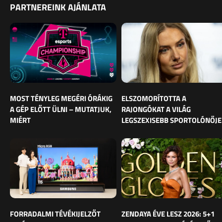
PARTNEREINK AJÁNLATA
MOST TÉNYLEG MEGÉRI ÓRÁKIG
ELSZOMORÍTOTTA A
A GÉP ELŐTT ÜLNI – MUTATJUK,
RAJONGÓKAT A VILÁG
MIÉRT
LEGSZEXISEBB SPORTOLÓNŐJE
FORRADALMI TÉVÉKIJELZŐT
ZENDAYA ÉVE LESZ 2026: 5+1