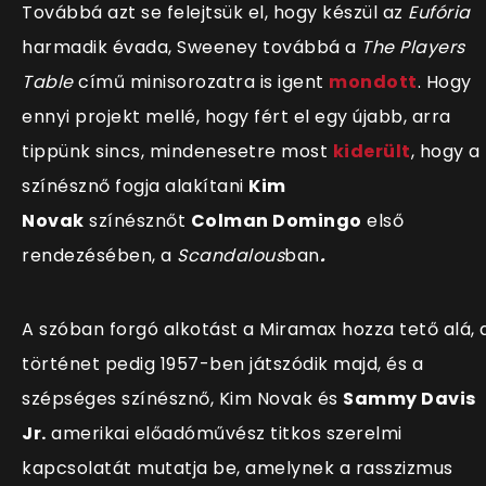
Továbbá azt se felejtsük el, hogy készül az
Eufória
harmadik évada, Sweeney továbbá a
The Players
Table
című minisorozatra is igent
mondott
. Hogy
ennyi projekt mellé, hogy fért el egy újabb, arra
tippünk sincs, mindenesetre most
kiderült
, hogy a
színésznő fogja alakítani
Kim
Novak
színésznőt
Colman Domingo
első
rendezésében, a
Scandalous
ban
.
A szóban forgó alkotást a Miramax hozza tető alá, 
történet pedig 1957-ben játszódik majd, és a
szépséges színésznő, Kim Novak és
Sammy Davis
Jr.
amerikai előadóművész titkos szerelmi
kapcsolatát mutatja be, amelynek a rasszizmus