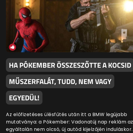
HA PÓKEMBER ÖSSZESZŐTTE A KOCSID
MŰSZERFALÁT, TUDD, NEM VAGY
EGYEDÜL!
Az előfizetéses ülésfűtés után itt a BMW legújabb
mutatványa: a Pókember: Vadonatúj nap reklám a
egyáltalán nem olcsó, új autód kijelzőjén induláskor.