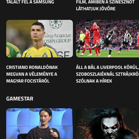
TALÁLT FEL A SAMSUNG
FILM, AMIBEN A SZÍNÉSZNŐT
LÁTHATJUK JÖVŐRE
CRISTIANO RONALDÓNAK
ÁLL A BÁL A LIVERPOOL KÖRÜL,
MEGVAN A VÉLEMÉNYE A
SZOBOSZLAIÉKNÁL SZTRÁJKRÓ
MAGYAR FOCISTÁRÓL
SZÓLNAK A HÍREK
GAMESTAR