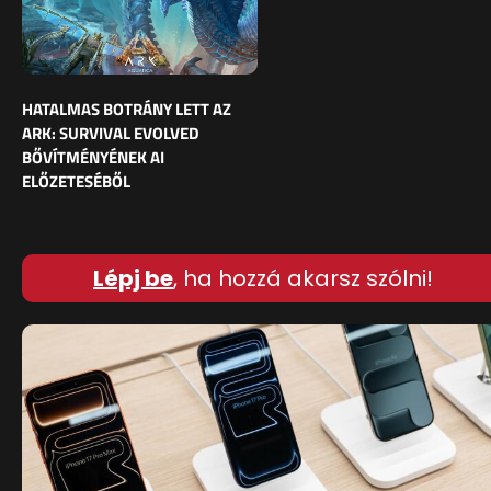
HATALMAS BOTRÁNY LETT AZ
ARK: SURVIVAL EVOLVED
BŐVÍTMÉNYÉNEK AI
ELŐZETESÉBŐL
Lépj be
, ha hozzá akarsz szólni!