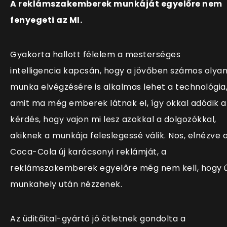
A reklámszakemberek munkáját egyelőre nem
fenyegeti az MI.
Gyakorta hallott félelem a mesterséges
intelligencia kapcsán, hogy a jövőben számos olya
munka elvégzésére is alkalmas lehet a technológia
amit ma még emberek látnak el, így okkal adódik a
kérdés, hogy vajon mi lesz azokkal a dolgozókkal,
akiknek a munkája feleslegessé válik. Nos, elnézve 
Coca-Cola új karácsonyi reklámját, a
reklámszakemberek egyelőre még nem kell, hogy ú
munkahely után nézzenek.
Az üditőital-gyártó jó ötletnek gondolta a