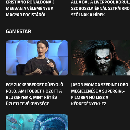
CRISTIANO RONALDÓNAK
ÁLL A BÁL A LIVERPOOL KÖRÜL,
MEGVAN A VÉLEMÉNYE A
SZOBOSZLAIÉKNÁL SZTRÁJKRÓ
MAGYAR FOCISTÁRÓL
SZÓLNAK A HÍREK
GAMESTAR
EGY ZUCKERBERGET GÚNYOLÓ
JASON MOMOA SZERINT LOBO
PÓLÓ, AMI TÖBBET HOZOTT A
MEGJELENÉSE A SUPERGIRL-
BLUESKYNAK, MINT KÉT ÉV
FILMBEN HŰ LESZ A
ÜZLETI TEVÉKENYSÉGE
KÉPREGÉNYEKHEZ