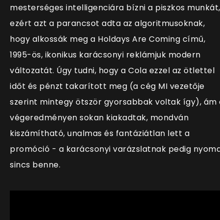
mesterséges intelligenciára bízni a piszkos munkát
ezért azt a parancsot adta az algoritmusoknak,
hogy alkossák meg a Holdays Are Coming című,
1995-ös, ikonikus karácsonyi reklámjuk modern
változatát. Úgy tudni, hogy a Cola ezzel az ötlettel
időt és pénzt takarított meg (a cég MI vezetője
szerint mintegy ötször gyorsabbak voltak így), ám 
végeredményen sokan kiakadtak, mondván
kiszámítható, unalmas és fantáziátlan lett a
promóció - a karácsonyi varázslatnak pedig nyom
sincs benne.