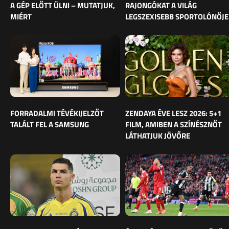
A GÉP ELŐTT ÜLNI – MUTATJUK,
RAJONGÓKAT A VILÁG
MIÉRT
LEGSZEXISEBB SPORTOLÓNŐJE
FORRADALMI TÉVÉKIJELZŐT
ZENDAYA ÉVE LESZ 2026: 5+1
TALÁLT FEL A SAMSUNG
FILM, AMIBEN A SZÍNÉSZNŐT
LÁTHATJUK JÖVŐRE