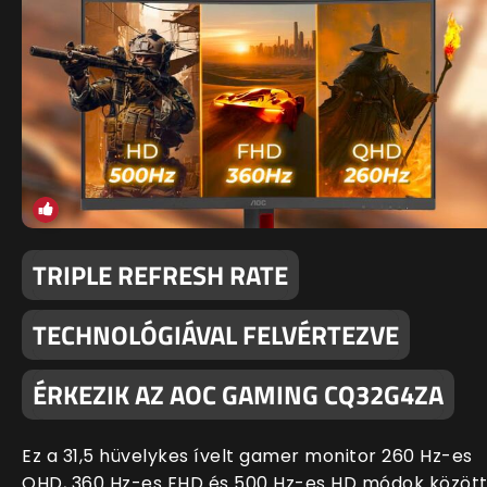
TRIPLE REFRESH RATE
TECHNOLÓGIÁVAL FELVÉRTEZVE
ÉRKEZIK AZ AOC GAMING CQ32G4ZA
Ez a 31,5 hüvelykes ívelt gamer monitor 260 Hz-es
QHD, 360 Hz-es FHD és 500 Hz-es HD módok közöt