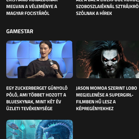
MEGVAN A VÉLEMÉNYE A
SZOBOSZLAIÉKNÁL SZTRÁJKRÓ
MAGYAR FOCISTÁRÓL
SZÓLNAK A HÍREK
GAMESTAR
EGY ZUCKERBERGET GÚNYOLÓ
JASON MOMOA SZERINT LOBO
PÓLÓ, AMI TÖBBET HOZOTT A
MEGJELENÉSE A SUPERGIRL-
BLUESKYNAK, MINT KÉT ÉV
FILMBEN HŰ LESZ A
ÜZLETI TEVÉKENYSÉGE
KÉPREGÉNYEKHEZ