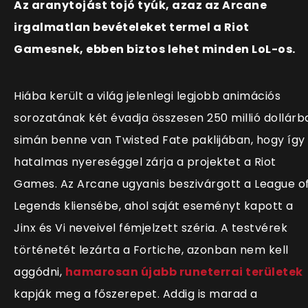
Az aranytojást tojó tyúk, azaz az Arcane
irgalmatlan bevételeket termel a Riot
Gamesnek, ebben biztos lehet minden LoL-os.
Hiába került a világ jelenlegi legjobb animációs
sorozatának két évadja összesen 250 millió dollárb
simán benne van Twisted Fate paklijában, hogy így 
hatalmas nyereséggel zárja a projektet a Riot
Games. Az Arcane ugyanis beszivárgott a League o
Legends kliensébe, ahol saját eseményt kapott a
Jinx és Vi neveivel fémjelzett széria. A testvérek
történetét lezárta a Fortiche, azonban nem kell
aggódni,
hamarosan újabb runeterrai területek
kapják meg a főszerepet. Addig is marad a