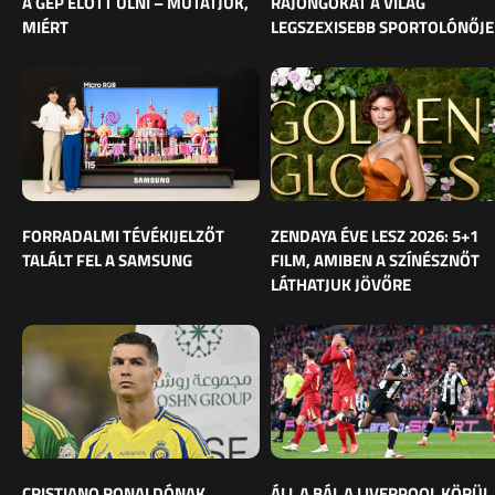
A GÉP ELŐTT ÜLNI – MUTATJUK,
RAJONGÓKAT A VILÁG
MIÉRT
LEGSZEXISEBB SPORTOLÓNŐJE
FORRADALMI TÉVÉKIJELZŐT
ZENDAYA ÉVE LESZ 2026: 5+1
TALÁLT FEL A SAMSUNG
FILM, AMIBEN A SZÍNÉSZNŐT
LÁTHATJUK JÖVŐRE
CRISTIANO RONALDÓNAK
ÁLL A BÁL A LIVERPOOL KÖRÜL,