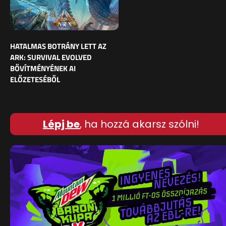
HATALMAS BOTRÁNY LETT AZ
ARK: SURVIVAL EVOLVED
BŐVÍTMÉNYÉNEK AI
ELŐZETESÉBŐL
Lépj be
, ha hozzá akarsz szólni!