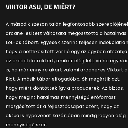
VIKTOR ASU, DE MIÉRT?
A második szezon talán legfontosabb szereplőjéne
arcane-esített változata megosztotta a hatalmas
LoL-os tábort. Egyesek szerint teljesen indokolatlan
hogy a netflixesített verzió egy az egyben átszabja
az eredeti karaktert, amikor elég lett volna egy ski
is, ha már ennyire akart valami arcane-es Viktort a
Riot. A másik tábor elfogadóbb, ők megértik azt,
hogy miért döntöttek így a producerek. Az biztos,
hogy megint hatalmas mennyiségű erőforrást
mozgósított át a fejlesztőcsapat azért, hogy az
aktuális hypevonat kazánjában mindig legyen elég
mennyiségű szén.