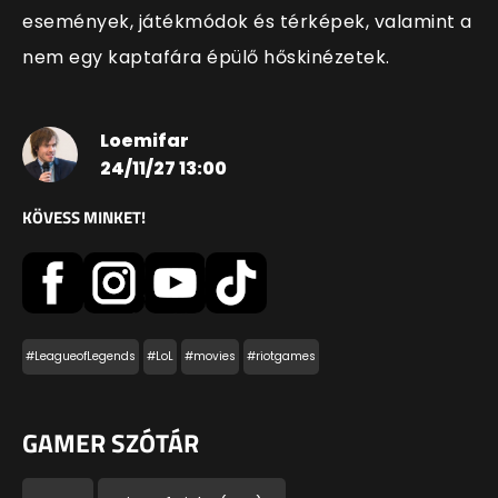
események, játékmódok és térképek, valamint a
nem egy kaptafára épülő hőskinézetek.
Loemifar
24/11/27 13:00
KÖVESS MINKET!
#LeagueofLegends
#LoL
#movies
#riotgames
GAMER SZÓTÁR