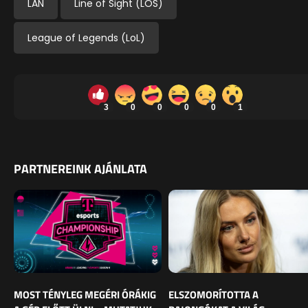
LAN
Line of Sight (LOS)
League of Legends (LoL)
3
0
0
0
0
1
PARTNEREINK AJÁNLATA
MOST TÉNYLEG MEGÉRI ÓRÁKIG
ELSZOMORÍTOTTA A