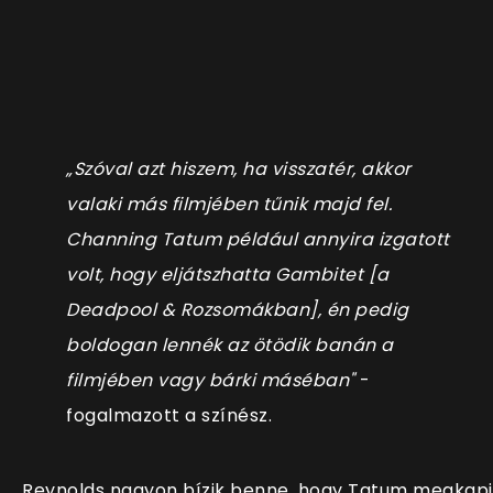
„Szóval azt hiszem, ha visszatér, akkor
valaki más filmjében tűnik majd fel.
Channing Tatum például annyira izgatott
volt, hogy eljátszhatta Gambitet [a
Deadpool & Rozsomákban], én pedig
boldogan lennék az ötödik banán a
filmjében vagy bárki máséban"
-
fogalmazott a színész.
Reynolds nagyon bízik benne, hogy Tatum megkap