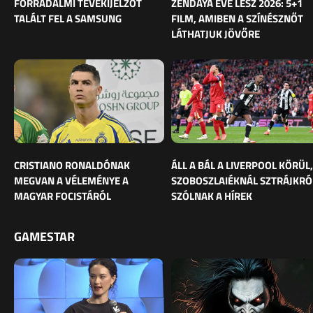
FORRADALMI TÉVÉKIJELZŐT
ZENDAYA ÉVE LESZ 2026: 5+1
TALÁLT FEL A SAMSUNG
FILM, AMIBEN A SZÍNÉSZNŐT
LÁTHATJUK JÖVŐRE
CRISTIANO RONALDÓNAK
ÁLL A BÁL A LIVERPOOL KÖRÜL,
MEGVAN A VÉLEMÉNYE A
SZOBOSZLAIÉKNÁL SZTRÁJKRÓ
MAGYAR FOCISTÁRÓL
SZÓLNAK A HÍREK
GAMESTAR