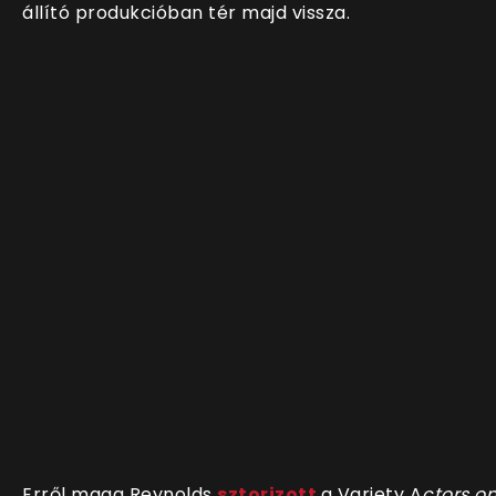
állító produkcióban tér majd vissza.
Erről maga Reynolds
sztorizott
a Variety A
ctors o