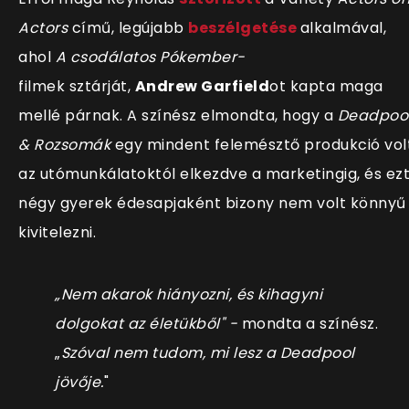
Actors
című, legújabb
beszélgetése
alkalmával,
ahol
A csodálatos Pókember-
filmek sztárját,
Andrew Garfield
ot kapta maga
mellé párnak. A színész elmondta, hogy a
Deadpoo
& Rozsomák
egy mindent felemésztő produkció vol
az utómunkálatoktól elkezdve a marketingig, és ez
négy gyerek édesapjaként bizony nem volt könnyű
kivitelezni.
„
Nem akarok hiányozni, és kihagyni
dolgokat az életükből" -
mondta a színész.
„
Szóval nem tudom, mi lesz a Deadpool
jövője.
"