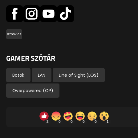
#movies
GAMER SZÓTÁR
Botok
LAN
Line of Sight (LOS)
Overpowered (OP)
2
0
0
0
0
1