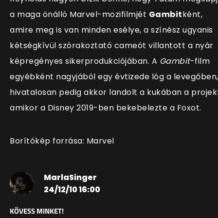
a maga önálló Marvel-mozifilmjét
Gambit
ként,
amire meg is van minden esélye, a színész ugyanis
kétségkívül szórakoztató cameót villantott a nyár
képregényes sikerprodukciójában. A
Gambit
-film
egyébként nagyjából egy évtizede lóg a levegőben
hivatalosan pedig akkor landolt a kukában a projek
amikor a Disney 2019-ben bekebelezte a Foxot.
Borítókép forrása: Marvel
MarlaSinger
24/12/10 16:00
KÖVESS MINKET!