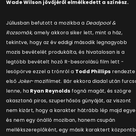
Wade Wilson jövőjéről elmélkedett a színész.
Júliusban befutott a mozikba a
Deadpool &
Rozsomák
, amely akkora siker lett, mint a ház,
tekintve, hogy az év eddigi második legnagyobb
mozis bevételét produkálta, és hivatalosan is a
legtöbb bevételt hozó R-besorolású film lett -
lesöpörve ezzel a trónról a
Todd Phillips
rendezte
első
Joker
-mozifilmet. Bár ekkora diadal után furcs
lenne, ha
Ryan Reynolds
fogná magát, és szögre
akasztaná piros, szuperhősös gúnyáját, az viszont
nem kizárt, hogy a karakter hátrább lép majd egye
és nem egy önálló moziban, hanem csupán
mellékszereplőként, egy másik karaktert központ