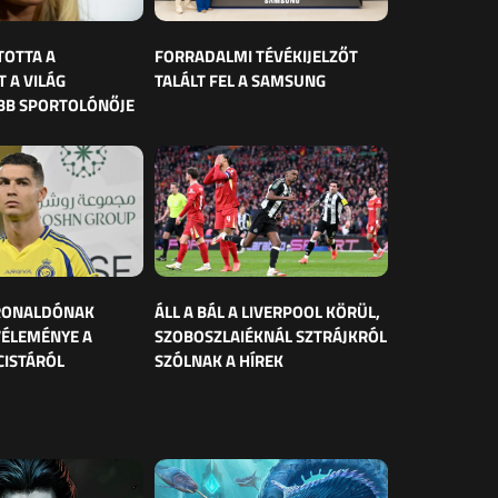
TOTTA A
FORRADALMI TÉVÉKIJELZŐT
 A VILÁG
TALÁLT FEL A SAMSUNG
BB SPORTOLÓNŐJE
 RONALDÓNAK
ÁLL A BÁL A LIVERPOOL KÖRÜL,
VÉLEMÉNYE A
SZOBOSZLAIÉKNÁL SZTRÁJKRÓL
CISTÁRÓL
SZÓLNAK A HÍREK