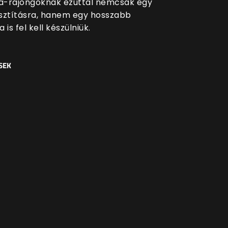
la-rajongóknak ezúttal nemcsak egy
sztításra, hanem egy hosszabb
 is fel kell készülniük.
SEK