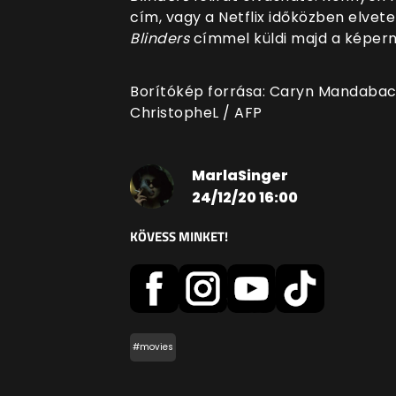
cím, vagy a Netflix időközben elvete
Blinders
címmel küldi majd a képern
Borítókép forrása: Caryn Mandabach 
ChristopheL / AFP
MarlaSinger
24/12/20 16:00
KÖVESS MINKET!
#movies