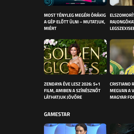
MOST TÉNYLEG MEGÉRI ÓRÁKIG
ELSZOMORÍ
A GÉP ELŐTT ÜLNI – MUTATJUK,
RAJONGÓKAT
MIÉRT
LEGSZEXISE
ZENDAYA ÉVE LESZ 2026: 5+1
CRISTIANO
FILM, AMIBEN A SZÍNÉSZNŐT
MEGVAN A 
LÁTHATJUK JÖVŐRE
MAGYAR FO
GAMESTAR