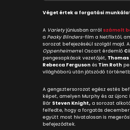
Véget értek a forgatási munkála
A
Variety
júniusban arról
számolt b
a
Peaky Blinders-
film a Netflixtől,
sorozat befejezéséül szolgál majd. 
Oppenheimer
rel Oscart érdemlő
Ci
pengesapkások vezetőjét,
Thomas 
Rebecca Ferguson
és
Tim Roth
ped
világháború után játszódó történet
A gengsztersorozat egész estés bef
képet, amelyen Murphy és az újonc 
Bár
Steven Knight,
a sorozat alkotó
felfedte, hogy a forgatás december 1
együtt most hivatalosan is megerősí
befejeződtek.