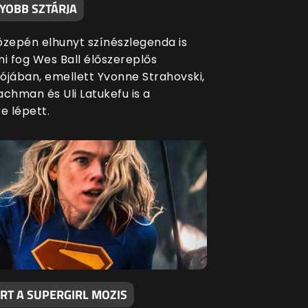
YOBB SZTÁRJA
közepén elhunyt színészlegenda is
ni fog Wes Ball élőszereplős
ójában, emellett Yvonne Strahovski,
achman és Uli Latukefu is a
e lépett.
RT A SUPERGIRL MOZIS