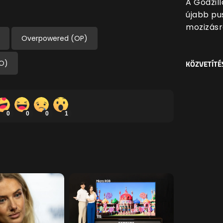
A Godzil
újabb pu
mozizásra
Overpowered (OP)
KÖZVETÍTÉ
MO)
0
0
0
1