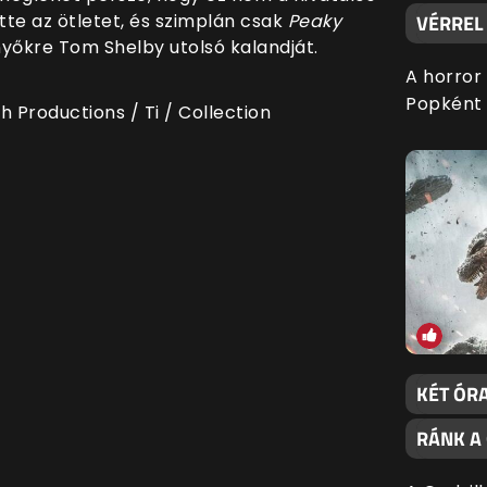
VÉRREL 
tte az ötletet, és szimplán csak
Peaky
yőkre Tom Shelby utolsó kalandját.
A horror
Popként 
Productions / Ti / Collection
KÉT ÓRA
RÁNK A