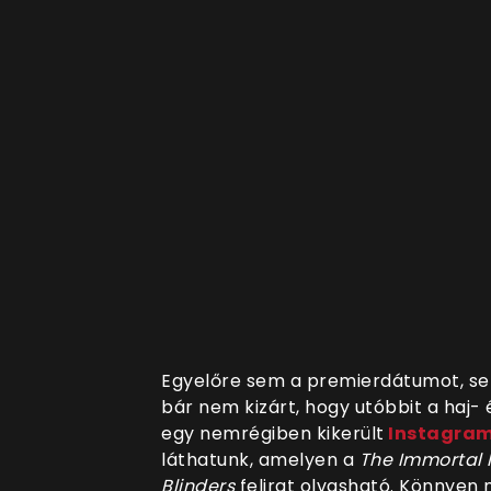
Egyelőre sem a premierdátumot, se
bár nem kizárt, hogy utóbbit a haj-
egy nemrégiben kikerült
Instagra
láthatunk, amelyen a
The Immortal 
Blinders
felirat olvasható. Könnyen 