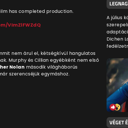
LEGNAG
film has completed production.
A július 
szerepel
.com/VImZlFWZdQ
adaptáci
Dichen L
fedélzetr
mmit nem árul el, kétségkívül hangulatos
nak. Murphy és Cillian egyébként nem első
her Nolan
második világháborús
 már szerencséjük egymáshoz.
VÉGET É