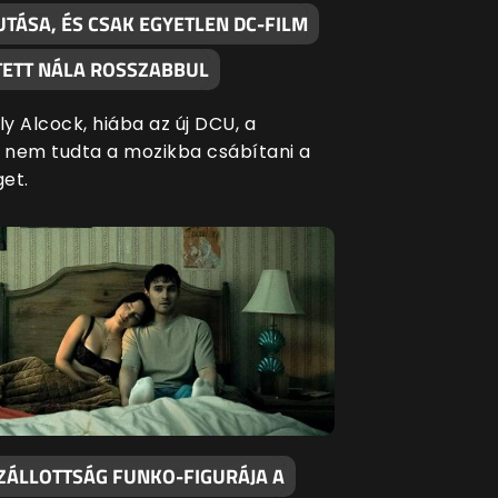
TÁSA, ÉS CSAK EGYETLEN DC-FILM
ÍTETT NÁLA ROSSZABBUL
ly Alcock, hiába az új DCU, a
l nem tudta a mozikba csábítani a
get.
ZÁLLOTTSÁG FUNKO-FIGURÁJA A