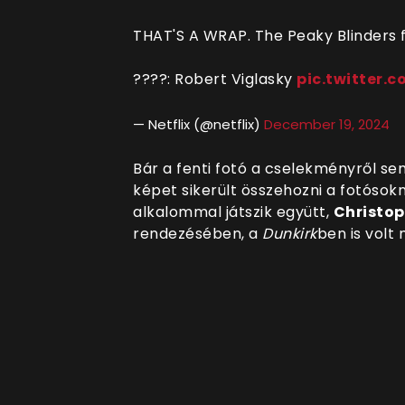
THAT'S A WRAP. The Peaky Blinders 
????: Robert Viglasky
pic.twitter
— Netflix (@netflix)
December 19, 2024
Bár a fenti fotó a cselekményről se
képet sikerült összehozni a fotósok
alkalommal játszik együtt,
Christop
rendezésében, a
Dunkirk
ben is volt