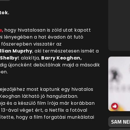
tok.
e
, hogy hivatalosan is zöld utat kapott
 ami lényegében a hat évadon át futó
A főszerepben visszatér az
llian Muprhy
, aki természetesen ismét a
Shelby
t alakítja,
Barry Keoghan,
ig újoncként debütálnak majd a második
ben.
ejezőjéhez most kaptunk egy hivatalos
Keoghan látható jó hangulatban.
ja és a készülő film írója már korábban
3-ával véget ért, a Netflix a fotóval
tette, hogy a film forgatási munkálatai
SAM NEI