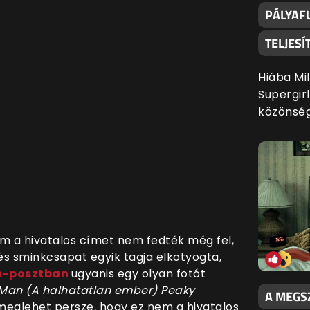
PÁLYAFU
TELJES
Hiába Mil
Supergir
közönsé
m a hivatalos címet nem fedték még fel,
 és sminkcsapat egyik tagja elkotyogta,
m-posztban
ugyanis egy olyan fotót
Man (A halhatatlan ember) Peaky
A MEGS
meglehet persze, hogy ez nem a hivatalos