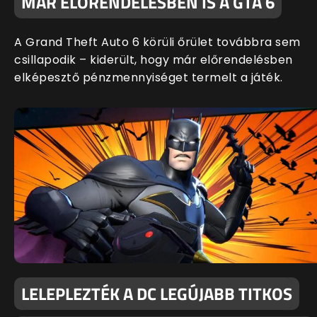
MÁR ELŐRENDELÉSBEN IS A GTA 6
A Grand Theft Auto 6 körüli őrület továbbra sem
csillapodik – kiderült, hogy már előrendelésben
elképesztő pénzmennyiséget termelt a játék.
LELEPLEZTÉK A DC LEGÚJABB TITKOS