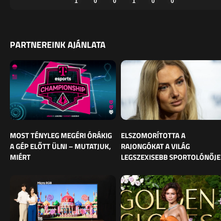
1
0
0
1
0
0
PARTNEREINK AJÁNLATA
MOST TÉNYLEG MEGÉRI ÓRÁKIG
ELSZOMORÍTOTTA A
A GÉP ELŐTT ÜLNI – MUTATJUK,
RAJONGÓKAT A VILÁG
MIÉRT
LEGSZEXISEBB SPORTOLÓNŐJE