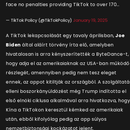
face no penalties providing TikTok to over 170…
— TikTok Policy (@TikTokPolicy)
January 19, 2025
A TikTok lekapcsolását egy tavaly áprilisban,
Joe
Biden
által aláírt törvény írta elő, amelyben
hivatalosan is arra kényszerítették a ByteDance-t,
hogy adja el az amerikaiaknak az USA-ban működő
részlegét, amennyiben pedig nem tesz eleget
ennek, az appot kitiltják az országból. A szolgáltatá
elleni boszorkányüldözést még Trump indította el
első elnöki ciklusa alkalmával arra hivatkozva, hogy
Kína a TikTokon keresztül kémked az amerikaiak
után, ebből kifolyólag pedig az app súlyos
nemzetbiztonsági kockázatot jelent.