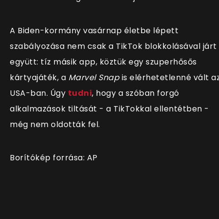
A Biden-kormány vasárnap életbe lépett
szabályozása nem csak a TikTok blokkolásával járt
együtt: tíz másik app, köztük egy szuperhősős
kártyajáték, a
Marvel Snap
is elérhetetlenné vált a
USA-ban. Úgy
tudni
, hogy a szóban forgó
alkalmazások tiltását - a TikTokkal ellentétben -
még nem oldották fel.
Borítókép forrása: AP