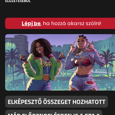
ELŐZETESÉBŐL
Lépj be
, ha hozzá akarsz szólni!
ELKÉPESZTŐ ÖSSZEGET HOZHATOTT