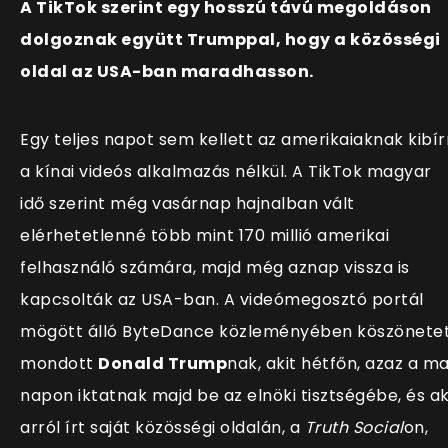
A TikTok szerint egy hosszú távú megoldáson
dolgoznak együtt Trumppal, hogy a közösségi
oldal az USA-ban maradhasson.
Egy teljes napot sem kellett az amerikaiaknak kibír
a kínai videós alkalmazás nélkül. A TikTok magyar
idő szerint még vasárnap hajnalban vált
elérhetetlenné több mint 170 millió amerikai
felhasználó számára, majd még aznap vissza is
kapcsolták az USA-ban. A videómegosztó portál
mögött álló ByteDance közleményében köszönete
mondott
Donald Trump
nak, akit hétfőn, azaz a ma
napon iktatnak majd be az elnöki tisztségébe, és ak
arról írt saját közösségi oldalán, a
Truth Social
on,