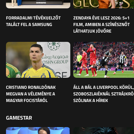
FORRADALMI TÉVÉKIJELZŐT
ZENDAYA ÉVE LESZ 2026: 5+1
TALÁLT FEL A SAMSUNG
FILM, AMIBEN A SZÍNÉSZNŐT
LÁTHATJUK JÖVŐRE
CRISTIANO RONALDÓNAK
ÁLL A BÁL A LIVERPOOL KÖRÜL,
MEGVAN A VÉLEMÉNYE A
SZOBOSZLAIÉKNÁL SZTRÁJKRÓ
MAGYAR FOCISTÁRÓL
SZÓLNAK A HÍREK
GAMESTAR