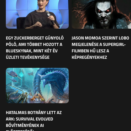
EGY ZUCKERBERGET GÚNYOLÓ
JASON MOMOA SZERINT LOBO
PÓLÓ, AMI TÖBBET HOZOTT A
MEGJELENÉSE A SUPERGIRL-
BLUESKYNAK, MINT KÉT ÉV
FILMBEN HŰ LESZ A
ÜZLETI TEVÉKENYSÉGE
KÉPREGÉNYEKHEZ
HATALMAS BOTRÁNY LETT AZ
ARK: SURVIVAL EVOLVED
BŐVÍTMÉNYÉNEK AI