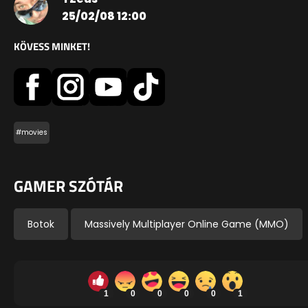
25/02/08 12:00
KÖVESS MINKET!
#movies
GAMER SZÓTÁR
Botok
Massively Multiplayer Online Game (MMO)
1
0
0
0
0
1