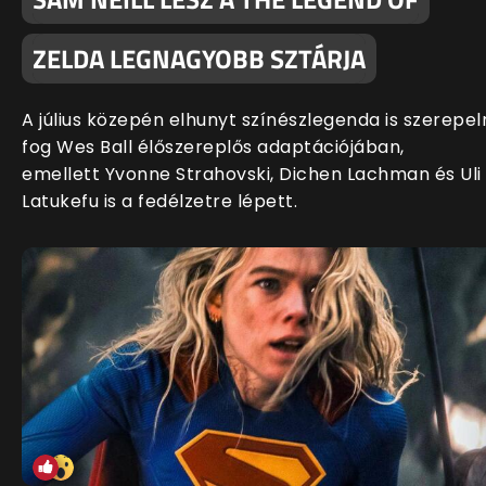
ZELDA LEGNAGYOBB SZTÁRJA
A július közepén elhunyt színészlegenda is szerepel
fog Wes Ball élőszereplős adaptációjában,
emellett Yvonne Strahovski, Dichen Lachman és Uli
Latukefu is a fedélzetre lépett.