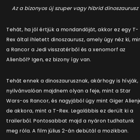
Az a bizonyos új szuper vagy hibrid dinoszaurusz
Tehát, ha jól értjük a mondandóját, akkor ez egy T-
Rex által ihletett dinoszaurusz, amely úgy néz ki, mi
a Rancor a Jedi visszatérből és a xenomorf az
Alienből? Igen, ez bizony így van.
Tehát ennek a dinoszaurusznak, akárhogy is hívják,
nyilvánvalóan majdnem olyan a feje, mint a Star
Wars-os Rancor, és nagyjából úgy mint Giger Alienj
de akkora, mint a T-Rex. Legalábbis ez derült ki a
trailerből. Pontosabbat majd a nyáron tudhatunk
meg róla. A film július 2-án debütál a mozikban.