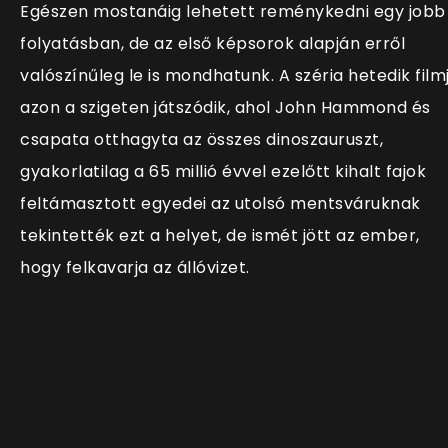
Egészen mostanáig lehetett reménykedni egy jobb
folyatásban, de az első képsorok alapján erről
valószínűleg le is mondhatunk. A széria hetedik film
azon a szigeten játszódik, ahol John Hammond és
csapata otthagyta az összes dinoszauruszt,
gyakorlatilag a 65 millió évvel ezelőtt kihalt fajok
feltámasztott egyedei az utolsó mentsváruknak
tekintették ezt a helyet, de ismét jött az ember,
hogy felkavarja az állóvizet.