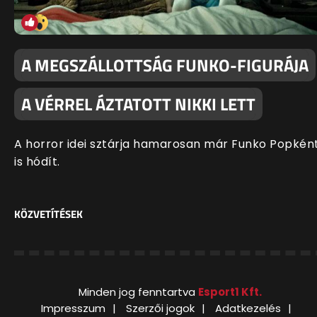
A MEGSZÁLLOTTSÁG FUNKO-FIGURÁJA
A VÉRREL ÁZTATOTT NIKKI LETT
A horror idei sztárja hamarosan már Funko Popkén
is hódít.
KÖZVETÍTÉSEK
Minden jog fenntartva
Esport1 Kft.
Impresszum
Szerzői jogok
Adatkezelés