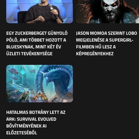
EGY ZUCKERBERGET GÚNYOLÓ
JASON MOMOA SZERINT LOBO
PÓLÓ, AMI TÖBBET HOZOTT A
MEGJELENÉSE A SUPERGIRL-
BLUESKYNAK, MINT KÉT ÉV
FILMBEN HŰ LESZ A
ÜZLETI TEVÉKENYSÉGE
KÉPREGÉNYEKHEZ
HATALMAS BOTRÁNY LETT AZ
ARK: SURVIVAL EVOLVED
BŐVÍTMÉNYÉNEK AI
ELŐZETESÉBŐL