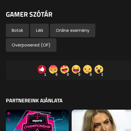
GAMER SZÓTÁR
Botok
LAN
Online esemény
Overpowered (OP)
1
0
0
0
0
1
PARTNEREINK AJÁNLATA