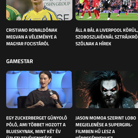
CRISTIANO RONALDÓNAK
ÁLL A BÁL A LIVERPOOL KÖRÜL,
MEGVAN A VÉLEMÉNYE A
SZOBOSZLAIÉKNÁL SZTRÁJKRÓ
MAGYAR FOCISTÁRÓL
SZÓLNAK A HÍREK
GAMESTAR
EGY ZUCKERBERGET GÚNYOLÓ
JASON MOMOA SZERINT LOBO
PÓLÓ, AMI TÖBBET HOZOTT A
MEGJELENÉSE A SUPERGIRL-
BLUESKYNAK, MINT KÉT ÉV
FILMBEN HŰ LESZ A