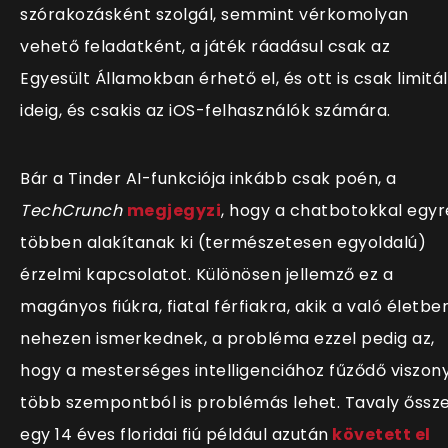
szórakozásként szolgál, semmint vérkomolyan
vehető feladatként, a játék ráadásul csak az
Egyesült Államokban érhető el, és ott is csak limitál
ideig, és csakis az iOS-felhasználók számára.
Bár a Tinder AI-funkciója inkább csak poén, a
TechCrunch
megjegyzi
, hogy a chatbotokkal egyr
többen alakítanak ki (természetesen egyoldalú)
érzelmi kapcsolatot. Különösen jellemző ez a
magányos fiúkra, fiatal férfiakra, akik a való életbe
nehezen ismerkednek, a probléma ezzel pedig az,
hogy a mesterséges intelligenciához fűződő viszon
több szempontból is problémás lehet. Tavaly őssze
egy 14 éves floridai fiú például azután
követett el