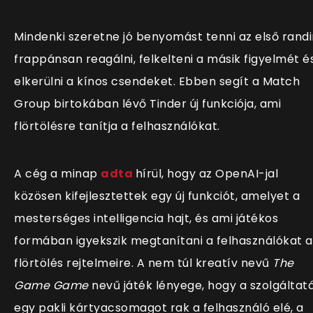
Mindenki szeretne jó benyomást tenni az első randi
frappánsan reagálni, felkelteni a másik figyelmét é
elkerülni a kínos csendeket. Ebben segít a Match
Group birtokában lévő Tinder új funkciója, ami
flörtölésre tanítja a felhasználókat.
A cég a minap
adta
hírül, hogy az OpenAI-jal
közösen kifejlesztettek egy új funkciót, amelyet a
mesterséges intelligencia hajt, és ami játékos
formában igyekszik megtanítani a felhasználókat a
flörtölés rejtelmeire. A nem túl kreatív nevű
The
Game Game
nevű játék lényege, hogy a szolgáltat
egy pakli kártyacsomagot rak a felhasználó elé, a