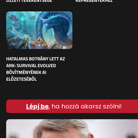
ÜZLETI TEVÉKENYSÉGE
KÉPREGÉNYEKHEZ
HATALMAS BOTRÁNY LETT AZ
ARK: SURVIVAL EVOLVED
BŐVÍTMÉNYÉNEK AI
ELŐZETESÉBŐL
Lépj be
, ha hozzá akarsz szólni!