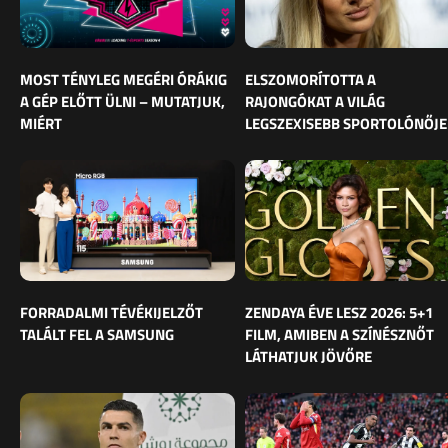
MOST TÉNYLEG MEGÉRI ÓRÁKIG
ELSZOMORÍTOTTA A
A GÉP ELŐTT ÜLNI – MUTATJUK,
RAJONGÓKAT A VILÁG
MIÉRT
LEGSZEXISEBB SPORTOLÓNŐJE
FORRADALMI TÉVÉKIJELZŐT
ZENDAYA ÉVE LESZ 2026: 5+1
TALÁLT FEL A SAMSUNG
FILM, AMIBEN A SZÍNÉSZNŐT
LÁTHATJUK JÖVŐRE