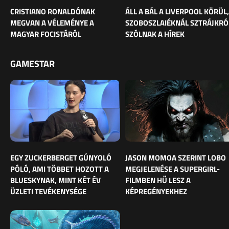
CRISTIANO RONALDÓNAK
ÁLL A BÁL A LIVERPOOL KÖRÜL,
MEGVAN A VÉLEMÉNYE A
SZOBOSZLAIÉKNÁL SZTRÁJKRÓ
MAGYAR FOCISTÁRÓL
SZÓLNAK A HÍREK
GAMESTAR
EGY ZUCKERBERGET GÚNYOLÓ
JASON MOMOA SZERINT LOBO
PÓLÓ, AMI TÖBBET HOZOTT A
MEGJELENÉSE A SUPERGIRL-
BLUESKYNAK, MINT KÉT ÉV
FILMBEN HŰ LESZ A
ÜZLETI TEVÉKENYSÉGE
KÉPREGÉNYEKHEZ