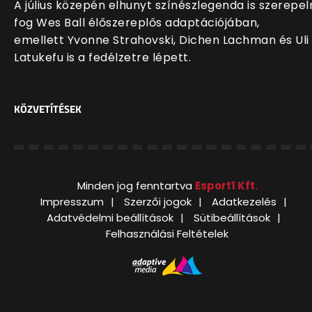
A július közepén elhunyt színészlegenda is szerepel
fog Wes Ball élőszereplős adaptációjában,
emellett Yvonne Strahovski, Dichen Lachman és Uli
Latukefu is a fedélzetre lépett.
KÖZVETÍTÉSEK
Minden jog fenntartva
Esport1 Kft.
Impresszum
Szerzői jogok
Adatkezelés
Adatvédelmi beállítások
Sütibeállítások
Felhasználási Feltételek