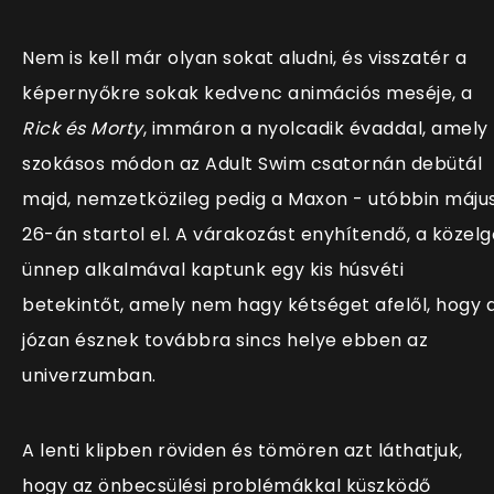
Nem is kell már olyan sokat aludni, és visszatér a
képernyőkre sokak kedvenc animációs meséje, a
Rick és Morty
, immáron a nyolcadik évaddal, amely
szokásos módon az Adult Swim csatornán debütál
majd, nemzetközileg pedig a Maxon - utóbbin máju
26-án startol el. A várakozást enyhítendő, a közelg
ünnep alkalmával kaptunk egy kis húsvéti
betekintőt, amely nem hagy kétséget afelől, hogy 
józan észnek továbbra sincs helye ebben az
univerzumban.
A lenti klipben röviden és tömören azt láthatjuk,
hogy az önbecsülési problémákkal küszködő