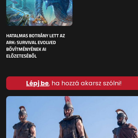
HATALMAS BOTRÁNY LETT AZ
ARK: SURVIVAL EVOLVED
BŐVÍTMÉNYÉNEK AI
ELŐZETESÉBŐL
Lépj be
, ha hozzá akarsz szólni!