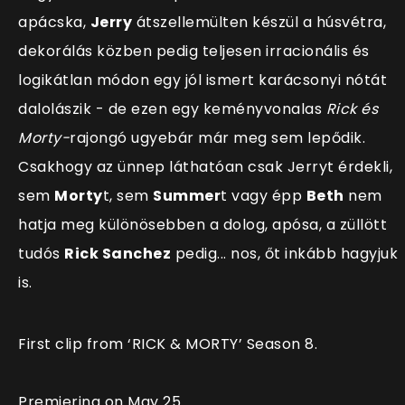
apácska,
Jerry
átszellemülten készül a húsvétra,
dekorálás közben pedig teljesen irracionális és
logikátlan módon egy jól ismert karácsonyi nótát
dalolászik - de ezen egy keményvonalas
Rick és
Morty-
rajongó ugyebár már meg sem lepődik.
Csakhogy az ünnep láthatóan csak Jerryt érdekli,
sem
Morty
t, sem
Summer
t vagy épp
Beth
nem
hatja meg különösebben a dolog, apósa, a züllött
tudós
Rick Sanchez
pedig... nos, őt inkább hagyjuk
is.
First clip from ‘RICK & MORTY’ Season 8.
Premiering on May 25.