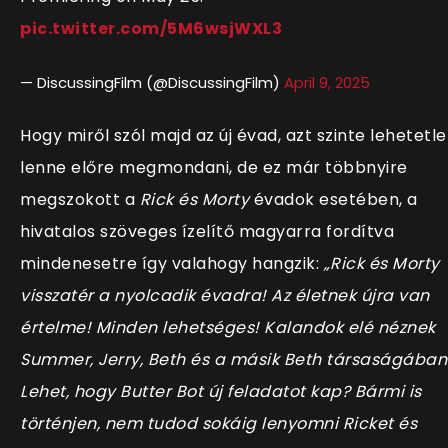
pic.twitter.com/5M6wsjWXL3
— DiscussingFilm (@DiscussingFilm)
April 9, 2025
Hogy miről szól majd az új évad, azt szinte lehetetl
lenne előre megmondani, de ez már többnyire
megszokott a
Rick és Morty
évadok esetében, a
hivatalos szöveges ízelítő magyarra fordítva
mindenesetre így valahogy hangzik:
„Rick és Morty
visszatér a nyolcadik évadra! Az életnek újra van
értelme! Minden lehetséges! Kalandok elé néznek
Summer, Jerry, Beth és a másik Beth társaságában
Lehet, hogy Butter Bot új feladatot kap? Bármi is
történjen, nem tudod sokáig lenyomni Ricket és