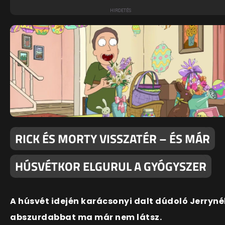
RICK ÉS MORTY VISSZATÉR – ÉS MÁR
HÚSVÉTKOR ELGURUL A GYÓGYSZER
A húsvét idején karácsonyi dalt dúdoló Jerryné
abszurdabbat ma már nem látsz.