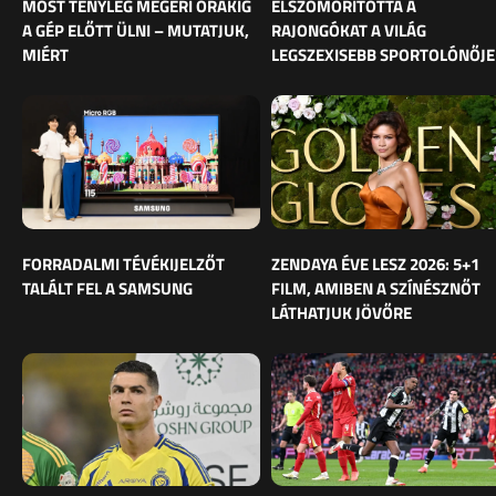
MOST TÉNYLEG MEGÉRI ÓRÁKIG
ELSZOMORÍTOTTA A
A GÉP ELŐTT ÜLNI – MUTATJUK,
RAJONGÓKAT A VILÁG
MIÉRT
LEGSZEXISEBB SPORTOLÓNŐJE
FORRADALMI TÉVÉKIJELZŐT
ZENDAYA ÉVE LESZ 2026: 5+1
TALÁLT FEL A SAMSUNG
FILM, AMIBEN A SZÍNÉSZNŐT
LÁTHATJUK JÖVŐRE