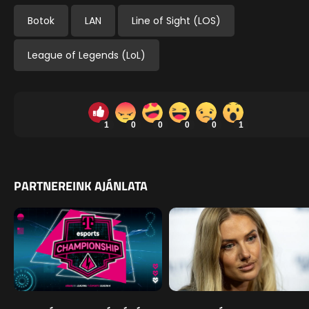
Botok
LAN
Line of Sight (LOS)
League of Legends (LoL)
1
0
0
0
0
1
PARTNEREINK AJÁNLATA