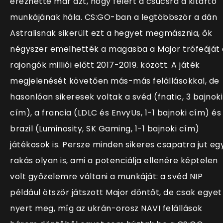
érezhette már azt, hogy felért a csúcsra a kitartó
munkájának hála. CS:GO-ban a legtöbbször a dán
Astralisnak sikerült ezt a hegyet megmásznia, ők
négyszer emelhették a magasba a Major trófeáját 
rajongók milliói előtt 2017-2019. között. A játék
megjelenését követően más-más felállásokkal, de
hasonlóan sikeresek voltak a svéd (fnatic, 3 bajnoki
cím), a francia (LDLC és EnvyUs, 1-1 bajnoki cím) és
brazil (Luminosity, SK Gaming, 1-1 bajnoki cím)
játékosok is. Persze minden sikeres csapatra jut eg
rakás olyan is, ami a potenciálja ellenére képtelen
volt győzelemre váltani a munkáját: a svéd NIP
például ötször játszott Major döntőt, de csak egyet
nyert meg, míg az ukrán-orosz NAVI felállások