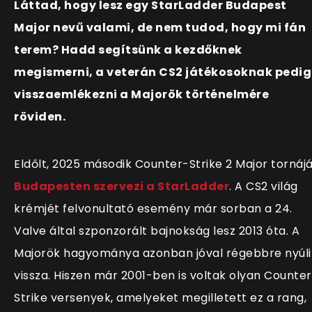
Láttad, hogy lesz egy StarLadder Budapest
Major nevű valami, de nem tudod, hogy mi fán
terem? Hadd segítsünk a kezdőknek
megismerni, a veterán CS2 játékosoknak pedig
visszaemlékezni a Majorök történelmére
röviden.
Eldőlt, 2025 második Counter-Strike 2 Major tornáj
Budapesten szervezi a StarLadder
. A CS2 világ
krémjét felvonultató esemény már sorban a 24.
Valve által szponzorált bajnokság lesz 2013 óta. A
Majorök hagyománya azonban jóval régebbre nyúli
vissza. Hiszen már 2001-ben is voltak olyan Counte
Strike versenyek, amelyeket megilletett ez a rang,