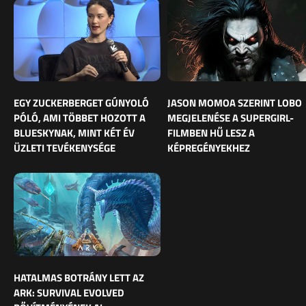
EGY ZUCKERBERGET GÚNYOLÓ
JASON MOMOA SZERINT LOBO
PÓLÓ, AMI TÖBBET HOZOTT A
MEGJELENÉSE A SUPERGIRL-
BLUESKYNAK, MINT KÉT ÉV
FILMBEN HŰ LESZ A
ÜZLETI TEVÉKENYSÉGE
KÉPREGÉNYEKHEZ
HATALMAS BOTRÁNY LETT AZ
ARK: SURVIVAL EVOLVED