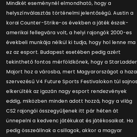
Mindkét eseménynél elmondható, hogy a
helyszínválasztás történelmi jelentőségű. Austin a
korai Counter-Strike-os években a játék észak-
amerikai fellegvára volt, a helyi rajongók 2000-es
évekbeli munkája nélkül ki tudja, hogy hol lenne ma
ez az esport. Budapest esetében pedig azért
tekinthető fontos mérföldkőnek, hogy a StarLadde
Majort hoz a városba, mert Magyarországot a haza
szervezésű V4 Future Sports Festivalokon túl sajno
elkerülték az igazán nagy esport rendezvények
eddig, miközben minden adott hozzá, hogy a világ
CS2 rajongói összegyűljenek itt pár héten át
ünnepelni a kedvenc játékukat és játékosaikat. Ha
pedig összeállnak a csillagok, akkor a magyar