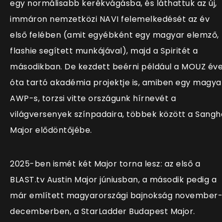
egy normálisabb kerékvágásba, és láthattuk az új,
immáron nemzetközi NAVI felemelkedését az év
első felében (amit egyébként egy magyar elemző,
flashie segített munkájával), majd a Spiritét a
másodikban. De kezdett beérni például a MOUZ év
óta tartó akadémia projektje is, amiben egy magya
AWP-s, torzsi vitte országunk hírnevét a
világversenyek színpadaira, többek között a Sangh
Major elődöntőjébe.
2025-ben ismét két Major torna lesz: az első a
BLAST.tv Austin Major júniusban, a második pedig a
már említett magyarországi bajnokság november
decemberben, a StarLadder Budapest Major.