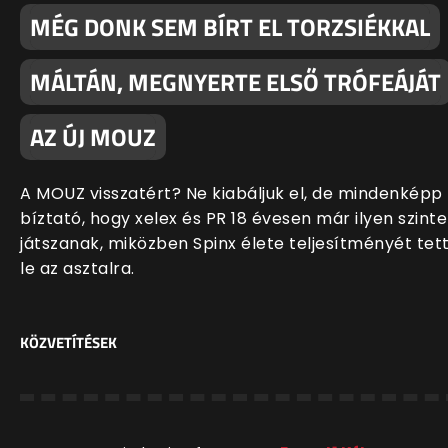
MÉG DONK SEM BÍRT EL TORZSIÉKKAL
MÁLTÁN, MEGNYERTE ELSŐ TRÓFEÁJÁT
AZ ÚJ MOUZ
A MOUZ visszatért? Ne kiabáljuk el, de mindenképp
bíztató, hogy xelex és PR 18 évesen már ilyen szint
játszanak, miközben Spinx élete teljesítményét tet
le az asztalra.
KÖZVETÍTÉSEK