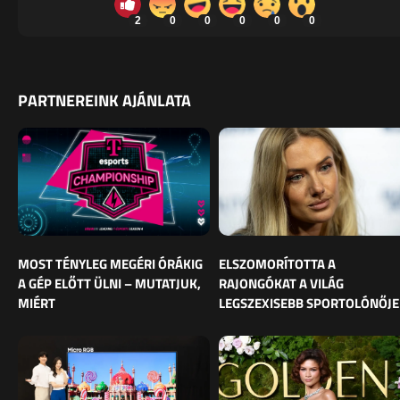
2
0
0
0
0
0
PARTNEREINK AJÁNLATA
MOST TÉNYLEG MEGÉRI ÓRÁKIG
ELSZOMORÍTOTTA A
A GÉP ELŐTT ÜLNI – MUTATJUK,
RAJONGÓKAT A VILÁG
MIÉRT
LEGSZEXISEBB SPORTOLÓNŐJE