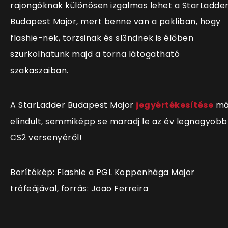
rajongóknak különösen izgalmas lehet a StarLadde
Budapest Major, mert benne van a pakliban, hogy
flashie-nek, torzsinak és sl3ndnek is élőben
szurkolhatunk majd a torna látogatható
szakaszaiban.
A StarLadder Budapest Major
jegyértékesítése
má
elindult, semmiképp se maradj le az év legnagyobb
CS2 versenyéről!
Borítókép: Flashie a PGL Koppenhága Major
trófeájával, forrás: Joao Ferreira