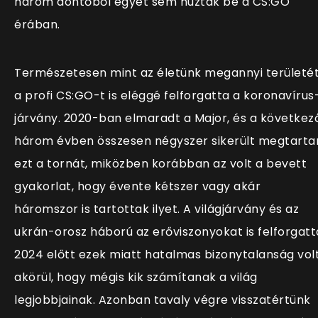
három döntőből egyet sem húztak be a CS:GO
érában.
Természetesen mint az életünk megannyi területét
a profi CS:GO-t is eléggé felforgatta a koronavírus
járvány. 2020-ban elmaradt a Major, és a következ
három évben összesen négyszer sikerült megtarta
ezt a tornát, miközben korábban az volt a bevett
gyakorlat, hogy évente kétszer vagy akár
háromszor is tartottak ilyet. A világjárvány és az
ukrán-orosz háború az erőviszonyokat is felforgatt
2024 előtt ezek miatt hatalmas bizonytalanság vol
akörül, hogy mégis kik számítanak a világ
legjobbjainak. Azonban tavaly végre visszatértünk