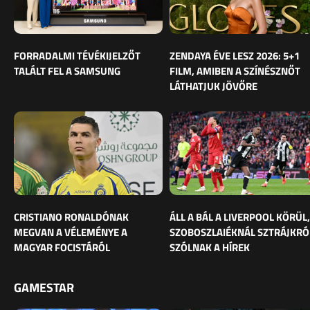
FORRADALMI TÉVÉKIJELZŐT
ZENDAYA ÉVE LESZ 2026: 5+1
TALÁLT FEL A SAMSUNG
FILM, AMIBEN A SZÍNÉSZNŐT
LÁTHATJUK JÖVŐRE
CRISTIANO RONALDÓNAK
ÁLL A BÁL A LIVERPOOL KÖRÜL,
MEGVAN A VÉLEMÉNYE A
SZOBOSZLAIÉKNÁL SZTRÁJKRÓ
MAGYAR FOCISTÁRÓL
SZÓLNAK A HÍREK
GAMESTAR