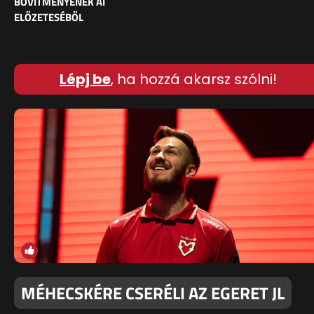
BŐVÍTMÉNYÉNEK AI
ELŐZETESÉBŐL
Lépj be
, ha hozzá akarsz szólni!
MÉHECSKÉRE CSERÉLI AZ EGERET JL