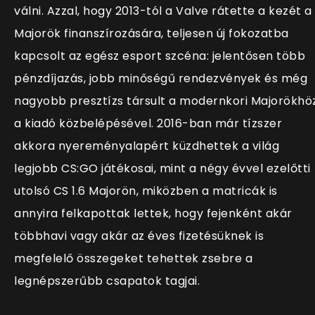
válni. Azzal, hogy 2013-tól a Valve rátette a kezét a
Majorök finanszírozására, teljesen új fokozatba
kapcsolt az egész esport szcéna: jelentősen több
pénzdíjazás, jobb minőségű rendezvények és még
nagyobb presztízs társult a modernkori Majorökhö
a kiadó közbelépésével. 2016-ban már tízszer
akkora nyereményalapért küzdhettek a világ
legjobb CS:GO játékosai, mint a négy évvel ezelőtti
utolsó CS 1.6 Majorön, miközben a matricák is
annyira felkapottak lettek, hogy fejenként akár
többhavi vagy akár az éves fizetésüknek is
megfelelő összegeket tehettek zsebre a
legnépszerűbb csapatok tagjai.