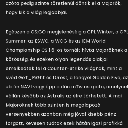
azóta pedig szinte töretlenül döntik el a Majorök,
hogy kik a világ legjobbjai.
Egészen a CS:GO megjelenéséig a CPL Winter, a CP
Summer, az ESWC, a WCG és az IEM World
Championship CS 1.6-os tornáit hívta Majoröknek a
közösség, és ezeken olyan legendás alakjai
emelkedtek fel a Counter-Strike világnak, mint a
svéd GeT_RiGht és f0rest, a lengyel Golden Five, a
ukrán NAVI vagy épp a dán mTw csapata, amelyne
vállán később az Astralis az élre törhetett. A mai
Majoröknek több szinten is megalapozó
versenyekben azonban még jóval kisebb pénz
forgott, kevesen tudtak ezek hátán igazi profikká