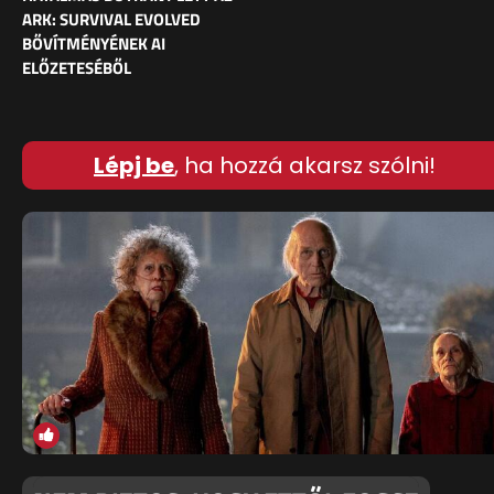
ARK: SURVIVAL EVOLVED
BŐVÍTMÉNYÉNEK AI
ELŐZETESÉBŐL
Lépj be
, ha hozzá akarsz szólni!