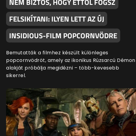
NEM BIZTOS, HOGY ETTŐL FOGSZ
FELSIKÍTANI: ILYEN LETT AZ ÚJ
INSIDIOUS-FILM POPCORNVÖDRE
Bemutatták a filmhez készült különleges
popcornvödröt, amely az ikonikus Rúzsarcú Démon
alakját próbálja megidézni – több-kevesebb
sikerrel.