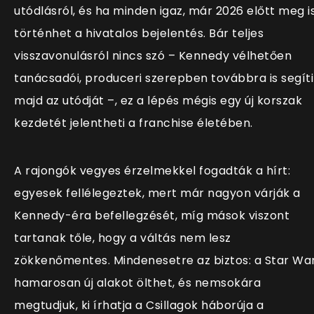
utódlásról, és ha minden igaz, már 2026 előtt meg i
történhet a hivatalos bejelentés. Bár teljes
visszavonulásról nincs szó – Kennedy vélhetően
tanácsadói, produceri szerepben továbbra is segíti
majd az utódját –, ez a lépés mégis egy új korszak
kezdetét jelentheti a franchise életében.
A rajongók vegyes érzelmekkel fogadták a hírt:
egyesek fellélegeztek, mert már nagyon várják a
Kennedy-éra befellegzését, míg mások viszont
tartanak tőle, hogy a váltás nem lesz
zökkenőmentes. Mindenesetre az biztos: a Star Wa
hamarosan új alakot ölthet, és nemsokára
megtudjuk, ki írhatja a Csillagok háborúja a