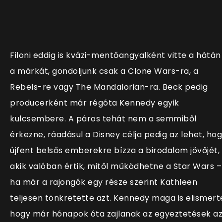
Filoni eddig is kvázi-mentőangyalként vitte a hátán
a márkát, gondoljunk csak a Clone Wars-ra, a
Rebels-re vagy The Mandalorian-ra. Beck pedig
producerként már régóta Kennedy egyik
kulcsembere. A páros tehát nem a semmiből
érkezne, ráadásul a Disney célja pedig az lehet, ho
újfent belsős emberekre bízza a birodalom jövőjét,
akik valóban értik, mitől működhetne a Star Wars –
ha már a rajongók egy része szerint Kathleen
teljesen tönkretette azt. Kennedy maga is elismert
hogy már hónapok óta zajlanak az egyeztetések a