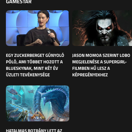
GAMESTAR
EGY ZUCKERBERGET GÚNYOLÓ
JASON MOMOA SZERINT LOBO
PÓLÓ, AMI TÖBBET HOZOTT A
MEGJELENÉSE A SUPERGIRL-
BLUESKYNAK, MINT KÉT ÉV
FILMBEN HŰ LESZ A
ÜZLETI TEVÉKENYSÉGE
KÉPREGÉNYEKHEZ
HATALMAS BOTRÁNY LETT AZ