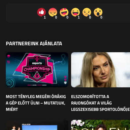
1
0
0
1
0
0
PARTNEREINK AJÁNLATA
MOST TÉNYLEG MEGÉRI ÓRÁKIG
ELSZOMORÍTOTTA A
A GÉP ELŐTT ÜLNI – MUTATJUK,
RAJONGÓKAT A VILÁG
MIÉRT
LEGSZEXISEBB SPORTOLÓNŐJE