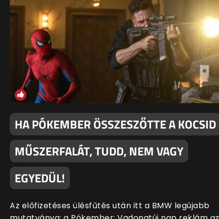
HA PÓKEMBER ÖSSZESZŐTTE A KOCSID
MŰSZERFALÁT, TUDD, NEM VAGY
EGYEDÜL!
Az előfizetéses ülésfűtés után itt a BMW legújabb
mutatványa: a Pókember: Vadonatúj nap reklám a