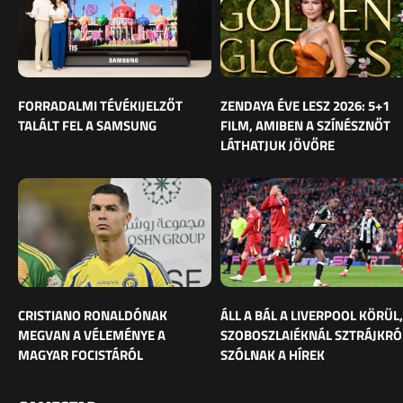
FORRADALMI TÉVÉKIJELZŐT
ZENDAYA ÉVE LESZ 2026: 5+1
TALÁLT FEL A SAMSUNG
FILM, AMIBEN A SZÍNÉSZNŐT
LÁTHATJUK JÖVŐRE
CRISTIANO RONALDÓNAK
ÁLL A BÁL A LIVERPOOL KÖRÜL,
MEGVAN A VÉLEMÉNYE A
SZOBOSZLAIÉKNÁL SZTRÁJKRÓ
MAGYAR FOCISTÁRÓL
SZÓLNAK A HÍREK