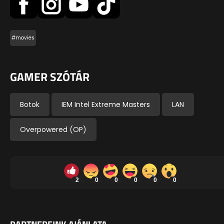
#movies
GAMER SZÓTÁR
Botok
IEM Intel Extreme Masters
LAN
Overpowered (OP)
2
0
0
0
0
0