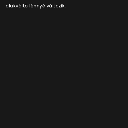
alakváltó lénnyé változik.