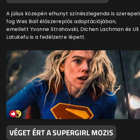
A július közepén elhunyt színészlegenda is szerepel
fog Wes Ball élőszereplős adaptációjában,
emellett Yvonne Strahovski, Dichen Lachman és Uli
Latukefu is a fedélzetre lépett.
VÉGET ÉRT A SUPERGIRL MOZIS