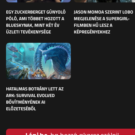
EGY ZUCKERBERGET GÚNYOLÓ
JASON MOMOA SZERINT LOBO
PÓLÓ, AMI TÖBBET HOZOTT A
MEGJELENÉSE A SUPERGIRL-
BLUESKYNAK, MINT KÉT ÉV
FILMBEN HŰ LESZ A
ÜZLETI TEVÉKENYSÉGE
KÉPREGÉNYEKHEZ
HATALMAS BOTRÁNY LETT AZ
ARK: SURVIVAL EVOLVED
BŐVÍTMÉNYÉNEK AI
ELŐZETESÉBŐL