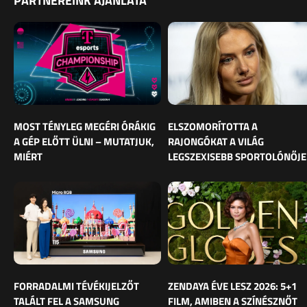
PARTNEREINK AJÁNLATA
MOST TÉNYLEG MEGÉRI ÓRÁKIG
ELSZOMORÍTOTTA A
A GÉP ELŐTT ÜLNI – MUTATJUK,
RAJONGÓKAT A VILÁG
MIÉRT
LEGSZEXISEBB SPORTOLÓNŐJE
FORRADALMI TÉVÉKIJELZŐT
ZENDAYA ÉVE LESZ 2026: 5+1
TALÁLT FEL A SAMSUNG
FILM, AMIBEN A SZÍNÉSZNŐT