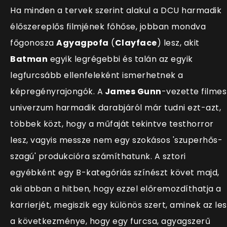
Ha minden a tervek szerint alakul a DCU harmadik
élőszereplős filmjének főhőse, jobban mondva
főgonosza
Agyagpofa
(
Clayface
) lesz, akit
Batman
egyik legrégebbi és talán az egyik
legfurcsább ellenfeleként ismerhetnek a
képregényrajongók. A
James Gunn
-vezette filmes
univerzum harmadik darabjáról már tudni ezt-azt,
többek közt, hogy a műfaját tekintve testhorror
lesz, vagyis messze nem egy szokásos 'szuperhős-
szagú' produkcióra számíthatunk. A sztori
egyébként egy B-kategóriás színészt követ majd,
aki abban a hitben, hogy ezzel előremozdíthatja a
karrierjét, megiszik egy különös szert, aminek az les
a következménye, hogy egy furcsa, agyagszerű