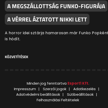
A MEGSZÁLLOTTSÁG FUNKO-FIGURÁJA
A VÉRREL ÁZTATOTT NIKKI LETT
A horror idei sztárja hamarosan már Funko Popkén
is hódít.
KÖZVETÍTÉSEK
Minden jog fenntartva
Esport1 Kft.
Impresszum
Szerzői jogok
Adatkezelés
Adatvédelmi beállítások
Sütibeállítások
Felhasználási Feltételek