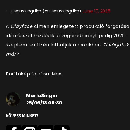
— DiscussingFilm (@DiscussingFilm)
June 17, 2025
A
Clayface
címen emlegetett produkció forgatása
idén ősszel kezdődik, a végeredményt pedig 2026.
szeptember 11-én láthatjuk a mozikban.
Ti várjátok
már?
Borítókép forrása: Max
MarlaSinger
25/06/18 08:30
KÖVESS MINKET!