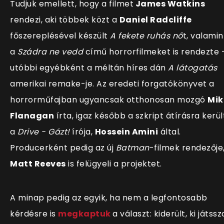
Tudjuk emellett, hogy a filmet
James Watkins
rendezi, aki többek közt a
Daniel Radcliffe
főszereplésével készült
A fekete ruhás nő
t, valamin
a
Szádra ne vedd
című horrorfilmeket is rendezte 
utóbbi egyébként a méltán híres dán
A látogatás
amerikai remake-je. Az eredeti forgatókönyvet a
horrorműfajban ugyancsak otthonosan mozgó
Mik
Flanagan
írta, igaz később a szkript átírásra kerül
a
Drive - Gázt!
írója,
Hossein Amini
által.
Producerként pedig az új
Batman
-filmek rendezője
Matt Reeves
is felügyeli a projektet.
A minap pedig az egyik, ha nem a legfontosabb
kérdésre is
megkaptuk
a választ: kiderült, ki játssz