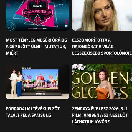
MOST TÉNYLEG MEGÉRI ÓRÁKIG
ELSZOMORÍTOTTA A
A GÉP ELŐTT ÜLNI – MUTATJUK,
RAJONGÓKAT A VILÁG
MIÉRT
LEGSZEXISEBB SPORTOLÓNŐJE
FORRADALMI TÉVÉKIJELZŐT
ZENDAYA ÉVE LESZ 2026: 5+1
TALÁLT FEL A SAMSUNG
FILM, AMIBEN A SZÍNÉSZNŐT
LÁTHATJUK JÖVŐRE