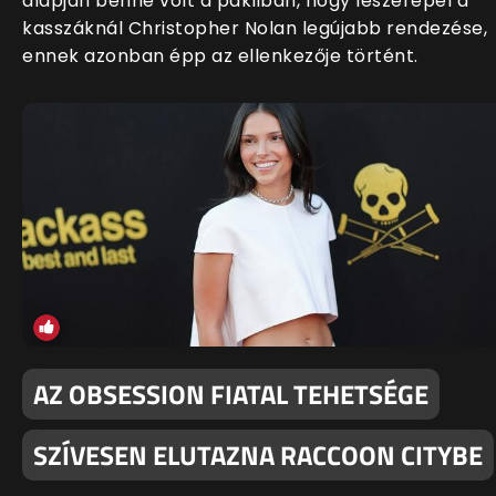
alapján benne volt a pakliban, hogy leszerepel a
kasszáknál Christopher Nolan legújabb rendezése,
ennek azonban épp az ellenkezője történt.
AZ OBSESSION FIATAL TEHETSÉGE
SZÍVESEN ELUTAZNA RACCOON CITYBE