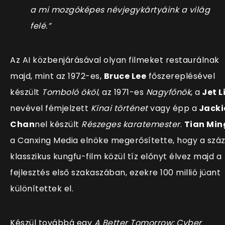
a mi mozgóképes névjegykártyáink a világ
felé.”
Az AI közbenjárásával olyan filmeket restaurálnak
majd, mint az 1972-es,
Bruce Lee
főszereplésével
készült
Tomboló ököl
, az 1971-es
Nagyfőnök
, a
Jet L
nevével fémjelzett
Kínai történet
vagy épp a
Jacki
Chan
nel készült
Részeges karatemester
.
Tian Min
a Canxing Media elnöke megerősítette, hogy a szá
klasszikus kungfu-film közül tíz előnyt élvez majd a
fejlesztés első szakaszában, ezekre 100 millió jüant
különítettek el.
Készül továbbá egy
A Better Tomorrow: Cyber