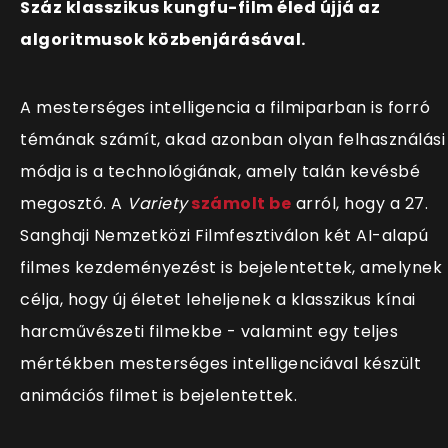
Száz klasszikus kungfu-film éled újjá az
algoritmusok közbenjárásával.
A mesterséges intelligencia a filmiparban is forró
témának számít, akad azonban olyan felhasználási
módja is a technológiának, amely talán kevésbé
megosztó. A
Variety
számolt be
arról, hogy a 27.
Sanghaji Nemzetközi Filmfesztiválon két AI-alapú
filmes kezdeményezést is bejelentettek, amelynek
célja, hogy új életet leheljenek a klasszikus kínai
harcművészeti filmekbe - valamint egy teljes
mértékben mesterséges intelligenciával készült
animációs filmet is bejelentettek.