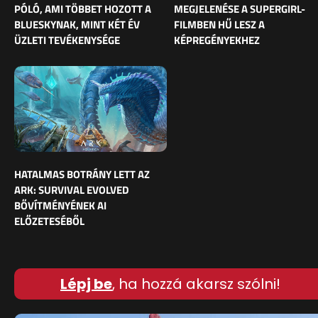
PÓLÓ, AMI TÖBBET HOZOTT A
MEGJELENÉSE A SUPERGIRL-
BLUESKYNAK, MINT KÉT ÉV
FILMBEN HŰ LESZ A
ÜZLETI TEVÉKENYSÉGE
KÉPREGÉNYEKHEZ
HATALMAS BOTRÁNY LETT AZ
ARK: SURVIVAL EVOLVED
BŐVÍTMÉNYÉNEK AI
ELŐZETESÉBŐL
Lépj be
, ha hozzá akarsz szólni!