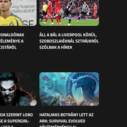
 RONALDÓNAK
ÁLL A BÁL A LIVERPOOL KÖRÜL,
VÉLEMÉNYE A
SZOBOSZLAIÉKNÁL SZTRÁJKRÓL
CISTÁRÓL
SZÓLNAK A HÍREK
OA SZERINT LOBO
HATALMAS BOTRÁNY LETT AZ
E A SUPERGIRL-
ARK: SURVIVAL EVOLVED