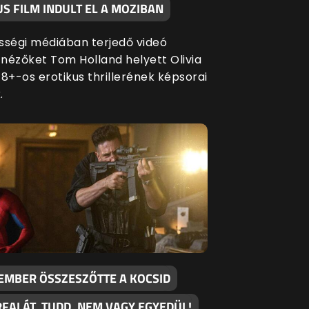
S FILM INDULT EL A MOZIBAN
sségi médiában terjedő videó
a nézőket Tom Holland helyett Olivia
 18+-os erotikus thrillerének képsorai
.
EMBER ÖSSZESZŐTTE A KOCSID
FALÁT, TUDD, NEM VAGY EGYEDÜL!