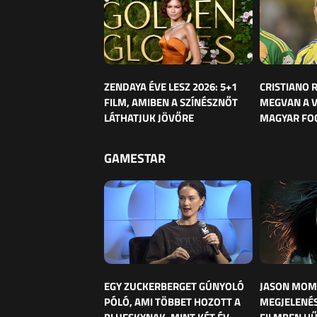
ZENDAYA ÉVE LESZ 2026: 5+1
CRISTIANO
FILM, AMIBEN A SZÍNÉSZNŐT
MEGVAN A 
LÁTHATJUK JÖVŐRE
MAGYAR FO
GAMESTAR
EGY ZUCKERBERGET GÚNYOLÓ
JASON MOM
PÓLÓ, AMI TÖBBET HOZOTT A
MEGJELENÉS