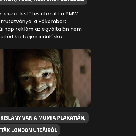
etéses ülésfűtés után itt a BMW
 mutatványa: a Pókember:
j nap reklám az egyáltalán nem
 autód kijelzőjén induláskor.
 KISLÁNY VAN A MÚMIA PLAKÁTJÁN,
OTTÁK LONDON UTCÁIRÓL