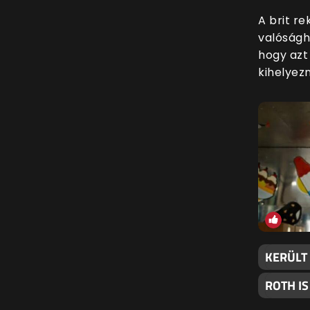
A brit r
valóságh
hogy azt
kihelyezn
KERÜLT 
ROTH IS