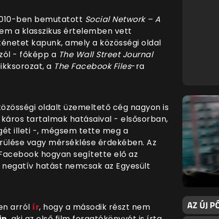
2010-ben bemutatott
Social Network – A
nem a klasszikus értelemben vett
örténetet kapunk, amely a közösségi oldal
szól - főképp a
The Wall Street Journal
cikksorozat, a
The Facebook Files
-ra
 közösségi oldalt üzemeltető cég nagyon is
ő káros tartalmak hatásaival - elsősorban,
ét illeti -, mégsem tette meg a
erülése vagy mérséklése érdekében. Az
 Facebook hogyan segítette elő az
lt negatív hatást nemcsak az Egyesült
AZ ÚJ P
en arról
ír
, hogy a második részt nem
in
, aki az első film forgatókönyvét is írta,