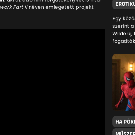
EROTIKU
ork Part II
néven emlegetett projekt
Egy közö
szerint 
Wilde új,
fogadták
HA PÓK
MŰSZER