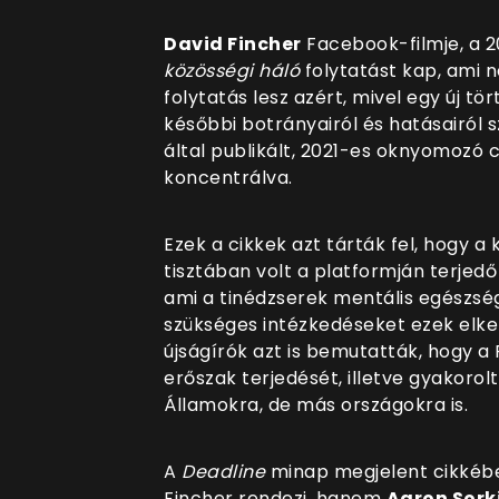
David Fincher
Facebook-filmje, a 
közösségi háló
folytatást kap, ami 
folytatás lesz azért, mivel egy új t
későbbi botrányairól és hatásairól 
által publikált, 2021-es oknyomozó 
koncentrálva.
Ezek a cikkek azt tárták fel, hogy a
tisztában volt a platformján terjed
ami a tinédzserek mentális egészség
szükséges intézkedéseket ezek elk
újságírók azt is bemutatták, hogy a
erőszak terjedését, illetve gyakoro
Államokra, de más országokra is.
A
Deadline
minap megjelent cikkéb
Fincher rendezi, hanem
Aaron Sork