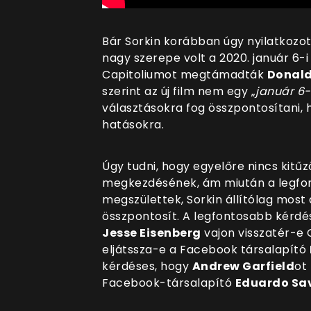
Bár Sorkin korábban úgy nyilatkozo
nagy szerepe volt a 2020. január 6
Capitoliumot megtámadták
Donal
szerint az új film nem egy „
január 6-
választásokra fog összpontosítani,
hatásokra.
Úgy tudni, hogy egyelőre nincs kitű
megkezdésének, ám miután a legf
megszülettek, Sorkin állítólag mos
összpontosít. A legfontosabb kérdé
Jesse Eisenberg
vajon visszatér-e 
eljátssza-e a Facebook társalapító
kérdéses, hogy
Andrew Garfield
ot
Facebook-társalapító
Eduardo Sa