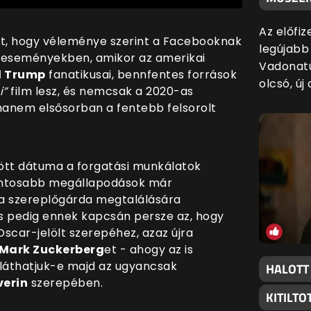
Az előfiz
tt, hogy véleménye szerint a Facebooknak
legújabb
-i eseményekben, amikor az amerikai
Vadonatú
d Trump
fanatikusai, bennfentes források
olcsó, új
i”
film lesz, és nemcsak a 2020-as
 hanem elsősorban a fentebb felsorolt
zött dátuma a forgatási munkálatok
ontosabb megállapodások már
t a szereplőgárda megtalálására
s pedig ennek kapcsán persze az, hogy
Oscar-jelölt szerepéhez, azaz újra
Mark Zuckerberg
et - ahogy az is
 láthatjuk-e majd az ugyancsak
HALOTT
verin
szerepében.
KITILT