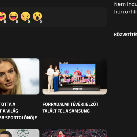
Nem indul
horrorfil
0
0
0
0
KÖZVETÍTÉ
TOTTA A
FORRADALMI TÉVÉKIJELZŐT
 A VILÁG
TALÁLT FEL A SAMSUNG
BB SPORTOLÓNŐJE