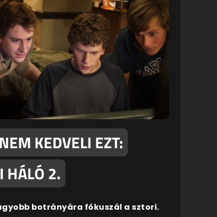
EM KEDVELI EZT:
 HÁLÓ 2.
agyobb botrányára fókuszál a sztori.