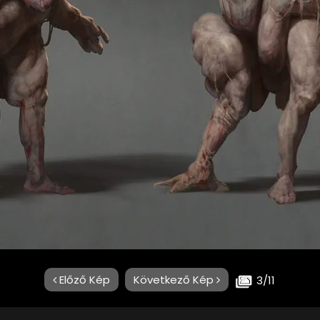
Előző Kép
Következő Kép
3/11