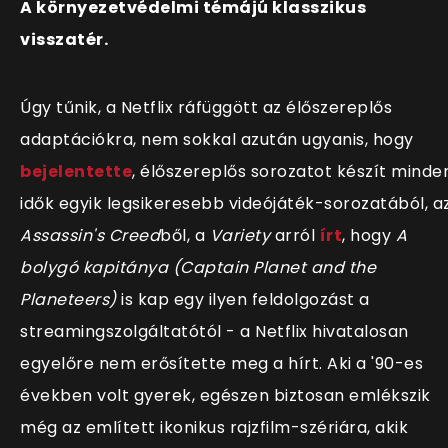
A környezetvédelmi témájú klasszikus
visszatér.
Úgy tűnik, a Netflix ráfüggött az élőszereplős
adaptációkra, nem sokkal azután ugyanis, hogy
bejelentette
, élőszereplős sorozatot készít minde
idők egyik legsikeresebb videójáték-sorozatából, a
Assassin's Creed
ből, a
Variety
arról
írt
, hogy
A
bolygó kapitánya (Captain Planet and the
Planeteers)
is kap egy ilyen feldolgozást a
streamingszolgáltatótól - a Netflix hivatalosan
egyelőre nem erősítette meg a hírt. Aki a '90-es
években volt gyerek, egészen biztosan emlékszik
még az említett ikonikus rajzfilm-szériára, akik