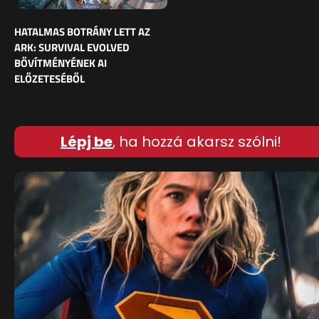
HATALMAS BOTRÁNY LETT AZ
ARK: SURVIVAL EVOLVED
BŐVÍTMÉNYÉNEK AI
ELŐZETESÉBŐL
Lépj be
, ha hozzá akarsz szólni!