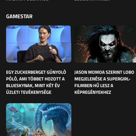
GAMESTAR
EGY ZUCKERBERGET GÚNYOLÓ
JASON MOMOA SZERINT LOBO
PÓLÓ, AMI TÖBBET HOZOTT A
MEGJELENÉSE A SUPERGIRL-
BLUESKYNAK, MINT KÉT ÉV
FILMBEN HŰ LESZ A
ÜZLETI TEVÉKENYSÉGE
KÉPREGÉNYEKHEZ