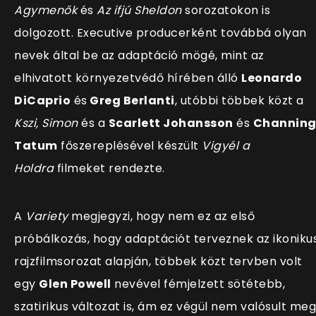
Agymenők
és
Az ifjú Sheldon
sorozatokon is
dolgozott. Executive producerként továbbá olyan
nevek által be az adaptáció mögé, mint az
elhivatott környezetvédő hírében álló
Leonardo
DiCaprio
és
Greg Berlanti
, utóbbi többek közt a
Kszi, Simon
és a
Scarlett Johansson
és
Channin
Tatum
főszereplésével készült
Vigyél a
Holdra
filmeket rendezte.
A
Variety
megjegyzi, hogy nem ez az első
próbálkozás, hogy adaptációt terveznek az ikoniku
rajzfilmsorozat alapján, többek közt tervben volt
egy
Glen Powell
nevével fémjelzett sötétebb,
szatirikus változat is, ám ez végül nem valósult meg