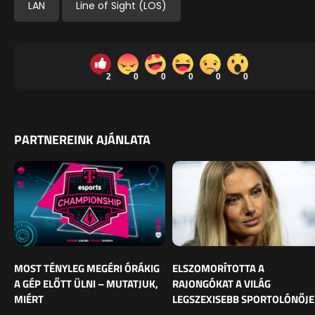
LAN
Line of Sight (LOS)
2
0
0
0
0
0
PARTNEREINK AJÁNLATA
MOST TÉNYLEG MEGÉRI ÓRÁKIG
ELSZOMORÍTOTTA A
A GÉP ELŐTT ÜLNI – MUTATJUK,
RAJONGÓKAT A VILÁG
MIÉRT
LEGSZEXISEBB SPORTOLÓNŐJE