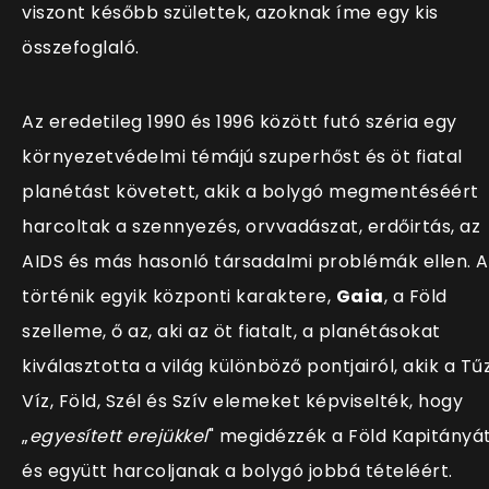
viszont később születtek, azoknak íme egy kis
összefoglaló.
Az eredetileg 1990 és 1996 között futó széria egy
környezetvédelmi témájú szuperhőst és öt fiatal
planétást követett, akik a bolygó megmentéséért
harcoltak a szennyezés, orvvadászat, erdőirtás, az
AIDS és más hasonló társadalmi problémák ellen. A
történik egyik központi karaktere,
Gaia
, a Föld
szelleme, ő az, aki az öt fiatalt, a planétásokat
kiválasztotta a világ különböző pontjairól, akik a Tűz
Víz, Föld, Szél és Szív elemeket képviselték, hogy
„
egyesített erejükkel
" megidézzék a Föld Kapitányát
és együtt harcoljanak a bolygó jobbá tételéért.