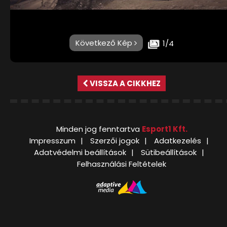
Következő Kép
1/4
VISSZA A CIKKHEZ
Minden jog fenntartva
Esport1 Kft.
Impresszum
Szerzői jogok
Adatkezelés
Adatvédelmi beállítások
Sütibeállítások
Felhasználási Feltételek