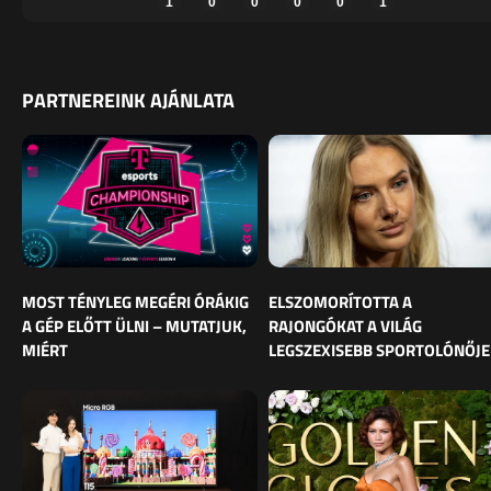
1
0
0
0
0
1
PARTNEREINK AJÁNLATA
MOST TÉNYLEG MEGÉRI ÓRÁKIG
ELSZOMORÍTOTTA A
A GÉP ELŐTT ÜLNI – MUTATJUK,
RAJONGÓKAT A VILÁG
MIÉRT
LEGSZEXISEBB SPORTOLÓNŐJE