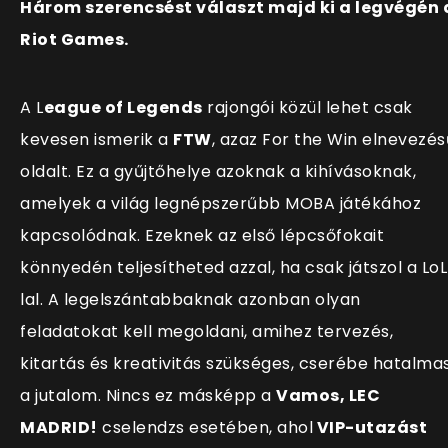
Három szerencsést választ majd ki a legvégén 
Riot Games.
A L
eague of Legends
rajongói közül lehet csak
kevesen ismerik a
FTW
, azaz For the Win elnevezés
oldalt. Ez a gyűjtőhelye azoknak a kihívásoknak,
amelyek a világ legnépszerűbb MOBA játékához
kapcsolódnak. Ezeknek az első lépcsőfokait
könnyedén teljesítheted azzal, ha csak játszol a Lo
lal. A legelszántabbaknak azonban olyan
feladatokat kell megoldani, amihez tervezés,
kitartás és kreativitás szükséges, cserébe hatalma
a jutalom. Nincs ez másképp a
Vamos, LEC
MADRID!
cselendzs esetében, ahol
VIP-utazást