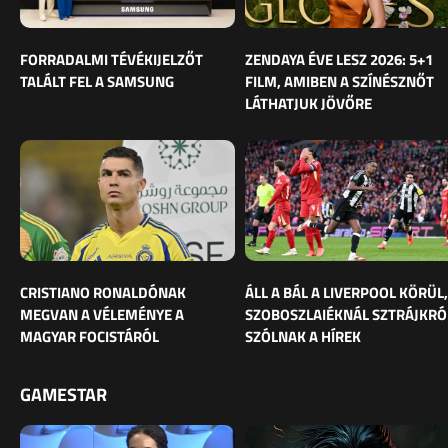
FORRADALMI TÉVÉKIJELZŐT
ZENDAYA ÉVE LESZ 2026: 5+1
TALÁLT FEL A SAMSUNG
FILM, AMIBEN A SZÍNÉSZNŐT
LÁTHATJUK JÖVŐRE
CRISTIANO RONALDÓNAK
ÁLL A BÁL A LIVERPOOL KÖRÜL,
MEGVAN A VÉLEMÉNYE A
SZOBOSZLAIÉKNÁL SZTRÁJKRÓ
MAGYAR FOCISTÁRÓL
SZÓLNAK A HÍREK
GAMESTAR