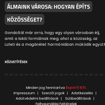
ÁLMAINK VÁROSA: HOGYAN ÉPÍTS
KÖZÖSSÉGET?
Gondoltál már arra, hogy egy olyan városban élj,
amit a lakói formálnak meg; ahol a közösség, az
üzleti és a magánélet harmóniában működik együt
KÖZVETÍTÉSEK
Minden jog fenntartva
Esport1 Kft.
Impresszum
Szerzői jogok
Adatkezelés
Adatvédelmi beállítások
Sütibeállítások
Felhasználási Feltételek