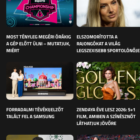
MOST TÉNYLEG MEGÉRI ÓRÁKIG
ELSZOMORÍTOTTA A
A GÉP ELŐTT ÜLNI – MUTATJUK,
RAJONGÓKAT A VILÁG
MIÉRT
LEGSZEXISEBB SPORTOLÓNŐJE
FORRADALMI TÉVÉKIJELZŐT
ZENDAYA ÉVE LESZ 2026: 5+1
TALÁLT FEL A SAMSUNG
FILM, AMIBEN A SZÍNÉSZNŐT
LÁTHATJUK JÖVŐRE