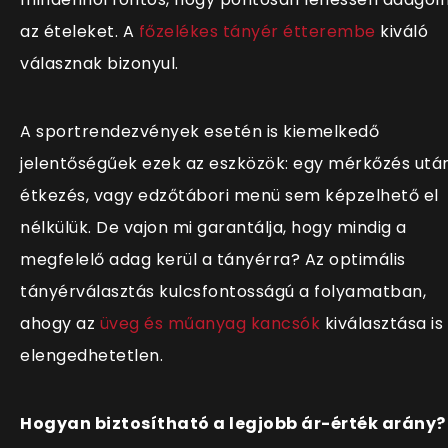
az ételeket. A
főzelékes tányér étterembe
kiváló
válasznak bizonyul.
A sportrendezvények esetén is kiemelkedő
jelentőségűek ezek az eszközök: egy mérkőzés után
étkezés, vagy edzőtábori menü sem képzelhető el
nélkülük. De vajon mi garantálja, hogy mindig a
megfelelő adag kerül a tányérra? Az optimális
tányérválasztás kulcsfontosságú a folyamatban,
ahogy az
üveg és műanyag kancsók
kiválasztása is
elengedhetetlen.
Hogyan biztosítható a legjobb ár-érték arány?