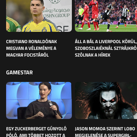
CRISTIANO RONALDÓNAK
ÁLL A BÁL A LIVERPOOL KÖRÜL,
MEGVAN A VÉLEMÉNYE A
SZOBOSZLAIÉKNÁL SZTRÁJKRÓ
MAGYAR FOCISTÁRÓL
SZÓLNAK A HÍREK
GAMESTAR
EGY ZUCKERBERGET GÚNYOLÓ
JASON MOMOA SZERINT LOBO
PÓLÓ, AMI TÖBBET HOZOTT A
MEGJELENÉSE A SUPERGIRL-