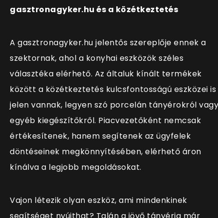
gasztronagyker.hu és a közétkeztetés
A gasztronagyker.hu jelentős szereplője ennek a
szektornak, ahol a konyhai eszközök széles
választéka elérhető. Az általuk kínált termékek
között a közétkeztetés kulcsfontosságú eszközei is
jelen vannak, legyen szó porcelán tányérokról vag
egyéb kiegészítőkről. Piacvezetőként nemcsak
értékesítenek, hanem segítenek az ügyfelek
döntéseinek megkönnyítésében, elérhető áron
kínálva a legjobb megoldásokat.
Vajon létezik olyan eszköz, ami mindenkinek
segítséget nyújthat? Talán a jövő tányérja már