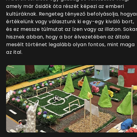
amely már ősidők óta részét képezi az emberi
kultúráknak. Rengeteg tényező befolyásolja, hogya
értékelünk vagy választunk ki egy-egy kiváló bort,
és ez messze túlmutat az ízen vagy az illaton. Soka
hisznek abban, hogy a bor élvezetében az általa
mesélt történet legalább olyan fontos, mint maga
az ital.