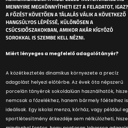
MENNYIRE MEGKÖNNYÍTHETI EZT A FELADATOT, IGAZ?
A FŐZÉST KÖVETŐEN A TÁLALÁS VÁLIK A KÖVETKEZŐ
HANGSÚLYOS LÉPÉSSÉ, KÜLÖNÖSEN A
CSÚCSIDŐSZAKOKBAN, AMIKOR AKÁR KÍGYÓZÓ
SOROKKAL IS SZEMBE KELL NÉZNI.
Miért lényeges a megfelelő adagolótányér?
A közétkeztetés dinamikus környezete a precíz
adagolást helyezi előtérbe. Az évek óta népszerű
porcelán tányérok sokoldalúan használhatók, hisz
nemcsak a főzelékhez, hanem bármely főételhez is
ideálisak. Egy iskolai menza, kórház, vagy például e
sportlétesítmény étkezdéje sem nélkülözheti, hisz
mindenhol fontos, hogy pontosan lehessen adagoln