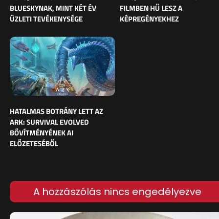
BLUESKYNAK, MINT KÉT ÉV
FILMBEN HŰ LESZ A
ÜZLETI TEVÉKENYSÉGE
KÉPREGÉNYEKHEZ
HATALMAS BOTRÁNY LETT AZ
ARK: SURVIVAL EVOLVED
BŐVÍTMÉNYÉNEK AI
ELŐZETESÉBŐL
A hozzászólás nincs engedélyezve