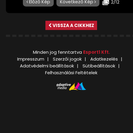
Előző Kép
Következő Kép
2/12
VISSZA A CIKKHEZ
Minden jog fenntartva
Esport1 Kft.
Impresszum
Szerzői jogok
Adatkezelés
Adatvédelmi beállítások
Sütibeállítások
Felhasználási Feltételek