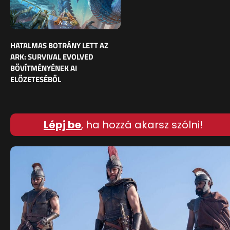
HATALMAS BOTRÁNY LETT AZ
ARK: SURVIVAL EVOLVED
BŐVÍTMÉNYÉNEK AI
ELŐZETESÉBŐL
Lépj be
, ha hozzá akarsz szólni!