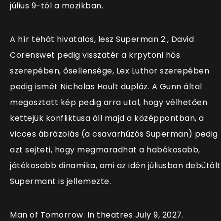
július 9-tól a mozikban.
A hír tehát hivatalos, lesz Superman 2., David
Corenswet pedig visszatér a krpytoni hős
szerepében, ősellensége, Lex Luthor szerepében
pedig ismét Nicholas Hoult dupláz. A Gunn által
megosztott kép pedig arra utal, hogy vélhetően
kettejük konfliktusa áll majd a középpontban, a
vicces ábrázolás (a csavarhúzós Superman) pedig
azt sejteti, hogy megmaradhat a habókosabb,
játékosabb dinamika, ami az idén júliusban debütált
Supermant is jellemezte.
Man of Tomorrow. In theatres July 9, 2027.