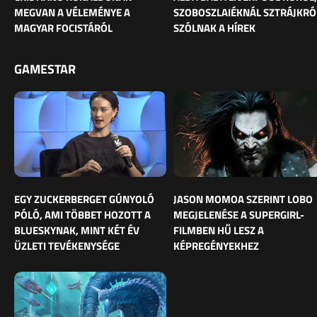
MEGVAN A VÉLEMÉNYE A
SZOBOSZLAIÉKNÁL SZTRÁJKRÓ
MAGYAR FOCISTÁRÓL
SZÓLNAK A HÍREK
GAMESTAR
EGY ZUCKERBERGET GÚNYOLÓ
JASON MOMOA SZERINT LOBO
PÓLÓ, AMI TÖBBET HOZOTT A
MEGJELENÉSE A SUPERGIRL-
BLUESKYNAK, MINT KÉT ÉV
FILMBEN HŰ LESZ A
ÜZLETI TEVÉKENYSÉGE
KÉPREGÉNYEKHEZ