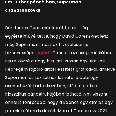
Lex Luthor páncélban, Superman
csavarhúzóval.
Bár James Gunn már korábban is elég
egyértelművé tette, hogy David Corenswet lesz
még Superman, most ez hivatalosan is
bizonyosságot
nyert
. Gunn a közösségi médiában
tette közzé a nagy hírt, stílusosan egy Jim Lee
képregényrajzoló által készített grafikával, amelye
Superman és Lex Luthor látható: előbbi egy
csavarhúzót tart a kezében, utóbbi pedig a
klasszikus páncélruhájában látható. Ami viszont
ennél is fontosabb, hogy a képhez egy cím és egy
premierdátum is dukált: Man of Tomorrow 2027.