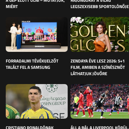
A GÉP ELŐTT ÜLNI – MUTATJUK,
RAJONGÓKAT A VILÁG
MIÉRT
LEGSZEXISEBB SPORTOLÓNŐJE
FORRADALMI TÉVÉKIJELZŐT
ZENDAYA ÉVE LESZ 2026: 5+1
TALÁLT FEL A SAMSUNG
FILM, AMIBEN A SZÍNÉSZNŐT
LÁTHATJUK JÖVŐRE
CRISTIANO RONALDÓNAK
ÁLL A BÁL A LIVERPOOL KÖRÜL,