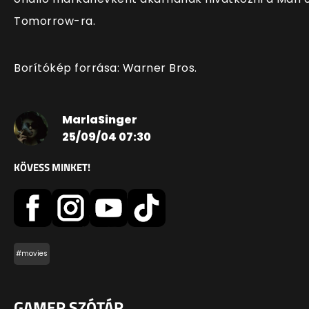
Tomorrow-ra.
Borítókép forrása: Warner Bros.
MarlaSinger
25/09/04 07:30
KÖVESS MINKET!
#movies
GAMER SZÓTÁR