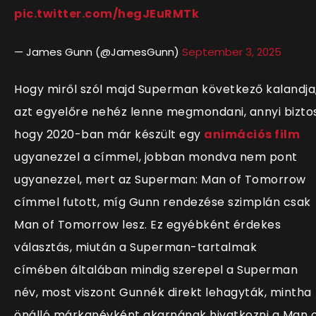
pic.twitter.com/hegJEuRMTk
— James Gunn (@JamesGunn)
September 3, 2025
Hogy miről szól majd Superman következő kalandja
azt egyelőre nehéz lenne megmondani, annyi biztos
hogy 2020-ban már készült egy
animációs film
ugyanezzel a címmel, jobban mondva nem pont
ugyanezzel, mert az Superman: Man of Tomorrow
címmel futott, míg Gunn rendezése szimplán csak
Man of Tomorrow lesz. Ez egyébként érdekes
választás, miután a Superman-tartalmak
címében általában mindig szerepel a Superman
név, most viszont Gunnék direkt lehagyták, mintha
önálló márkanévként akarnának hivatkozni a Man 