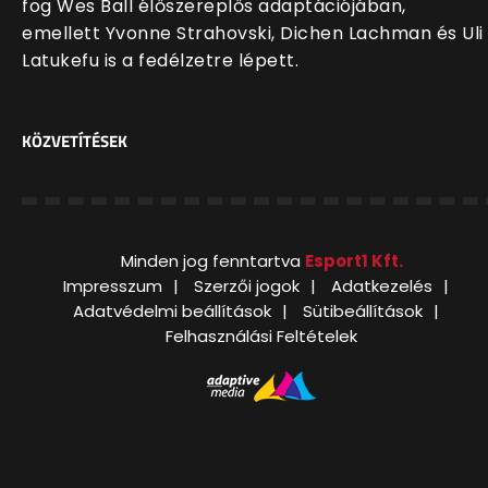
fog Wes Ball élőszereplős adaptációjában,
emellett Yvonne Strahovski, Dichen Lachman és Uli
Latukefu is a fedélzetre lépett.
KÖZVETÍTÉSEK
Minden jog fenntartva
Esport1 Kft.
Impresszum
Szerzői jogok
Adatkezelés
Adatvédelmi beállítások
Sütibeállítások
Felhasználási Feltételek