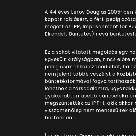
A 44 éves Leroy Douglas 2005-ben k
kapott rablásért, a férfi pedig azót
mögött az IPP, Imprisonment for Pu
Elrendelt Büntetés) nevű büntetésf
Ez a sokat vitatott megoldás egy h
Egyesült Királyságban, nincs előre
pedig csak akkor szabadulhat, ha az 
nem jelent többé veszélyt a közbizto
büntetésformával fogva tarthassák 
lehetnek a társadalomra, ugyanakkor 
gyakorlatban kisebb bűncselekmény
megszüntették az IPP-t, akik akkor m
visszamenőleg nem mentesültek aló
börtönben.
Így járt Leroy Douglas is, aki apja sze