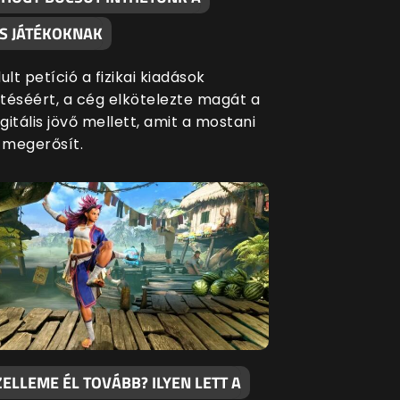
S JÁTÉKOKNAK
ult petíció a fizikai kiadások
séért, a cég elkötelezte magát a
igitális jövő mellett, amit a mostani
s megerősít.
ZELLEME ÉL TOVÁBB? ILYEN LETT A