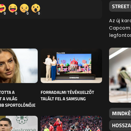
STREET
0
0
0
0
Az új kar
Capcom l
legfonto
TOTTA A
FORRADALMI TÉVÉKIJELZŐT
 A VILÁG
TALÁLT FEL A SAMSUNG
BB SPORTOLÓNŐJE
MINDKÉ
HOSSZA