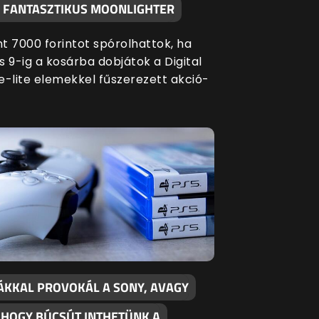
A FANTASZTIKUS MOONLIGHTER
t 7000 forintot spórolhattok, ha
s 9-ig a kosárba dobjátok a Digital
e-lite elemekkel fűszerezett akció-
ÁKKAL PROVOKÁL A SONY, AVAGY
, HOGY BÚCSÚT INTHETÜNK A