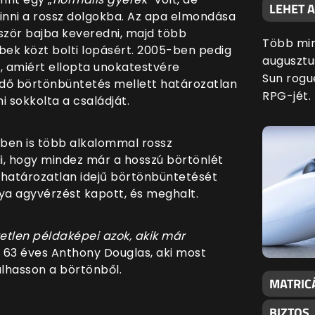
LEHET 
inni a rossz dolgokba. Az apa elmondása
őször bajba keveredni, majd több
Több min
bek közt bolti lopásért. 2005-ben pedig
augusztu
, amiért ellopta unokatestvére
Sun rogu
endő börtönbüntetés mellett határozatlan
RPG-jét.
mi sokkolta a családját.
önben is több alkalommal rossz
li, hogy mindez már a hosszú börtönlét
 határozatlan idejű börtönbüntetését
ánya agyvérzést kapott, és meghalt.
yetlen példaképei azok, akik már
 63 éves Anthony Douglas, aki most
dulhasson a börtönből.
MATRIC
BIZTOS