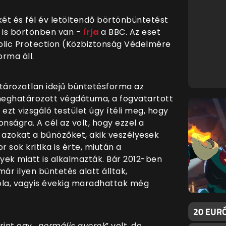
ét és fél év letöltendő börtönbüntetést
a is börtönben van -
írja
a BBC. Az eset
blic Protection (Közbiztonság Védelmére
orma áll.
atározatlan idejű büntetésforma az
 meghatározott végdátuma, a fogvatartott
ezt vizsgáló testület úgy ítéli meg, hogy
nságra. A cél az volt, hogy ezzel a
azokat a bűnözőket, akik veszélyesek
sok kritika is érte, miután a
ek miatt is alkalmazták. Bár 2012-ben
ár ilyen büntetés alatt álltak,
la, vagyis évekig maradhattak még
20 EURÓ
rint egy „
normális gyerek
” volt, de