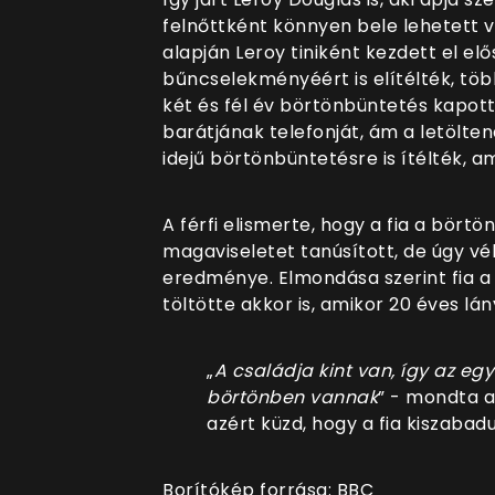
felnőttként könnyen bele lehetett v
alapján Leroy tiniként kezdett el el
bűncselekményéért is elítélték, töb
két és fél év börtönbüntetés kapott
barátjának telefonját, ám a letölt
idejű börtönbüntetésre is ítélték, a
A férfi elismerte, hogy a fia a bört
magaviseletet tanúsított, de úgy vé
eredménye. Elmondása szerint fia a
töltötte akkor is, amikor 20 éves l
„
A családja kint van, így az eg
börtönben vannak
” - mondta a
azért küzd, hogy a fia kiszaba
Borítókép forrása: BBC