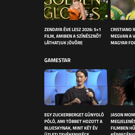
ZENDAYA ÉVE LESZ 2026: 5+1
CRISTIANO
FILM, AMIBEN A SZÍNÉSZNŐT
MEGVAN A 
LÁTHATJUK JÖVŐRE
MAGYAR FO
GAMESTAR
EGY ZUCKERBERGET GÚNYOLÓ
JASON MOM
PÓLÓ, AMI TÖBBET HOZOTT A
MEGJELENÉS
BLUESKYNAK, MINT KÉT ÉV
FILMBEN HŰ
ÜZLETI TEVÉKENYSÉGE
KÉPREGÉNY