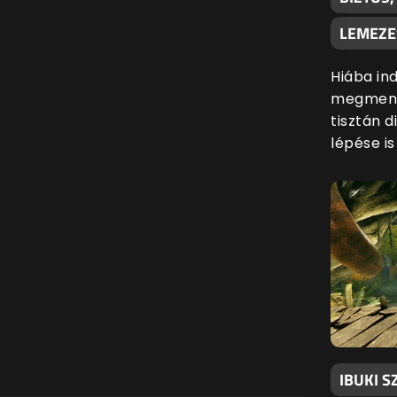
LEMEZE
Hiába ind
megmenté
tisztán d
lépése i
IBUKI S