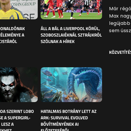
Már régó
Max nagy
legújabb 
 RONALDÓNAK
ÁLL A BÁL A LIVERPOOL KÖRÜL,
sem ússz
VÉLEMÉNYE A
SZOBOSZLAIÉKNÁL SZTRÁJKRÓL
CISTÁRÓL
SZÓLNAK A HÍREK
KÖZVETÍTÉ
OA SZERINT LOBO
HATALMAS BOTRÁNY LETT AZ
E A SUPERGIRL-
ARK: SURVIVAL EVOLVED
 LESZ A
BŐVÍTMÉNYÉNEK AI
EKHEZ
ELŐZETESÉBŐL