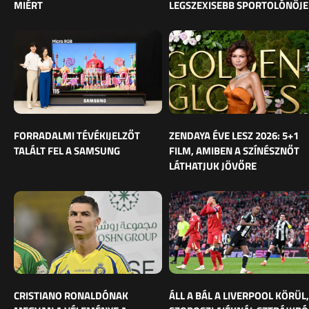
MIÉRT
LEGSZEXISEBB SPORTOLÓNŐJE
FORRADALMI TÉVÉKIJELZŐT
ZENDAYA ÉVE LESZ 2026: 5+1
TALÁLT FEL A SAMSUNG
FILM, AMIBEN A SZÍNÉSZNŐT
LÁTHATJUK JÖVŐRE
CRISTIANO RONALDÓNAK
ÁLL A BÁL A LIVERPOOL KÖRÜL,