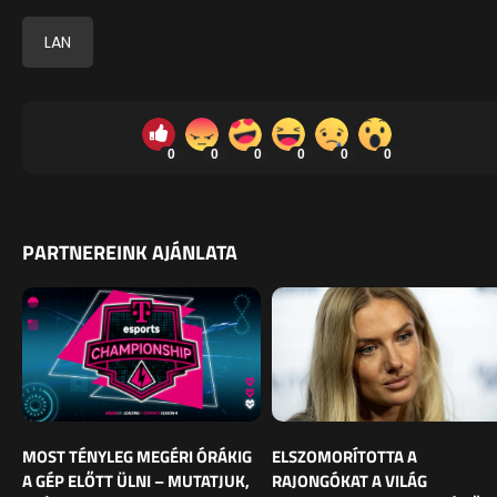
LAN
0
0
0
0
0
0
PARTNEREINK AJÁNLATA
MOST TÉNYLEG MEGÉRI ÓRÁKIG
ELSZOMORÍTOTTA A
A GÉP ELŐTT ÜLNI – MUTATJUK,
RAJONGÓKAT A VILÁG