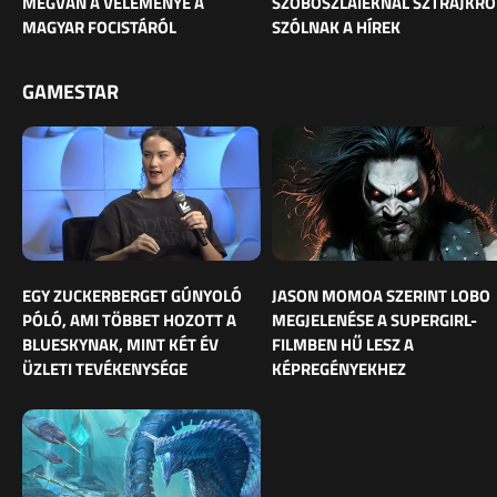
MEGVAN A VÉLEMÉNYE A
SZOBOSZLAIÉKNÁL SZTRÁJKRÓ
MAGYAR FOCISTÁRÓL
SZÓLNAK A HÍREK
GAMESTAR
EGY ZUCKERBERGET GÚNYOLÓ
JASON MOMOA SZERINT LOBO
PÓLÓ, AMI TÖBBET HOZOTT A
MEGJELENÉSE A SUPERGIRL-
BLUESKYNAK, MINT KÉT ÉV
FILMBEN HŰ LESZ A
ÜZLETI TEVÉKENYSÉGE
KÉPREGÉNYEKHEZ