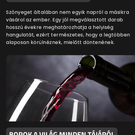
Szőnyeget általában nem egyik napról a másikra
vásárol az ember. Egy jól megválasztott darab
hosszú évekre meghatározhatja a helyiség
hangulatát, ezért természetes, hogy a legtöbben
alaposan körülnéznek, mielőtt döntenének.
BOROK A VILÁG MINDEN TÁJÁRÓL