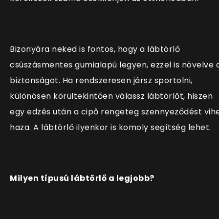
Bizonyára neked is fontos, hogy a lábtörlő
csúszásmentes gumialapú legyen, ezzel is növelve 
biztonságot. Ha rendszeresen jársz sportolni,
különösen körültekintően válassz lábtörlőt, hiszen
egy edzés után a cipő rengeteg szennyeződést vih
haza. A lábtörlő ilyenkor is komoly segítség lehet.
Milyen típusú lábtörlő a legjobb?