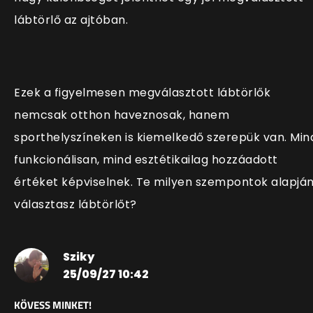
lábtörlő az ajtóban.
Ezek a figyelmesen megválasztott lábtörlők
nemcsak otthon haveznosak, hanem
sporthelyszíneken is kiemelkedő szerepük van. Min
funkcionálisan, mind esztétikailag hozzáadott
értéket képviselnek. Te milyen szempontok alapjá
választasz lábtörlőt?
Sziky
25/09/27 10:42
KÖVESS MINKET!