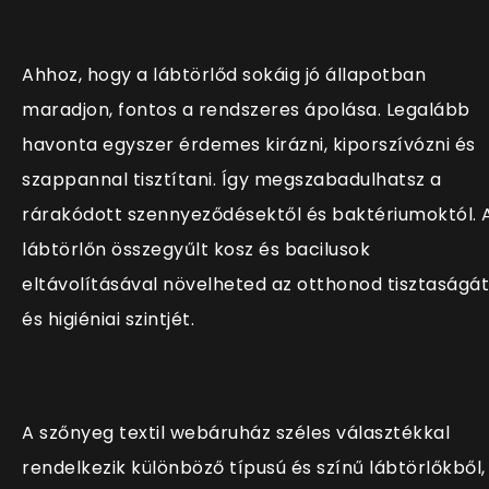
Ahhoz, hogy a lábtörlőd sokáig jó állapotban
maradjon, fontos a rendszeres ápolása. Legalább
havonta egyszer érdemes kirázni, kiporszívózni és
szappannal tisztítani. Így megszabadulhatsz a
rárakódott szennyeződésektől és baktériumoktól. 
lábtörlőn összegyűlt kosz és bacilusok
eltávolításával növelheted az otthonod tisztaságát
és higiéniai szintjét.
A szőnyeg textil webáruház széles választékkal
rendelkezik különböző típusú és színű lábtörlőkből,