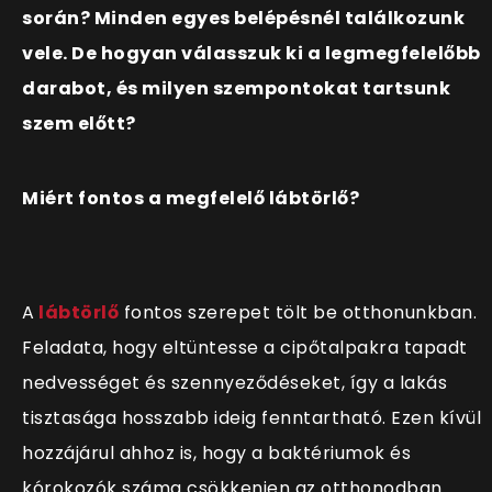
során? Minden egyes belépésnél találkozunk
vele. De hogyan válasszuk ki a legmegfelelőbb
darabot, és milyen szempontokat tartsunk
szem előtt?
Miért fontos a megfelelő lábtörlő?
A
lábtörlő
fontos szerepet tölt be otthonunkban.
Feladata, hogy eltüntesse a cipőtalpakra tapadt
nedvességet és szennyeződéseket, így a lakás
tisztasága hosszabb ideig fenntartható. Ezen kívül
hozzájárul ahhoz is, hogy a baktériumok és
kórokozók száma csökkenjen az otthonodban.