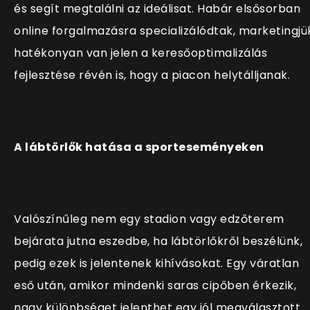
és segít megtalálni az ideálisat. Habár elsősorban
online forgalmazásra specializálódtak, marketingjü
hatékonyan van jelen a keresőoptimalizálás
fejlesztése révén is, hogy a piacon helytálljanak.
A lábtörlők hatása a sporteseményeken
Valószínűleg nem egy stadion vagy edzőterem
bejárata jutna eszedbe, ha lábtörlőkről beszélünk,
pedig ezek is jelentenek kihívásokat. Egy váratlan
eső után, amikor mindenki saras cipőben érkezik,
nagy különbséget jelenthet egy jól megválasztott