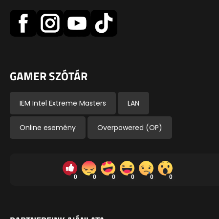
GAMER SZÓTÁR
IEM Intel Extreme Masters
LAN
Online esemény
Overpowered (OP)
0
0
0
0
0
0