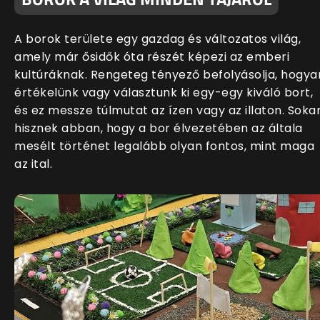
A borok területe egy gazdag és változatos világ,
amely már ősidők óta részét képezi az emberi
kultúráknak. Rengeteg tényező befolyásolja, hogya
értékelünk vagy választunk ki egy-egy kiváló bort,
és ez messze túlmutat az ízen vagy az illaton. Soka
hisznek abban, hogy a bor élvezetében az általa
mesélt történet legalább olyan fontos, mint maga
az ital.