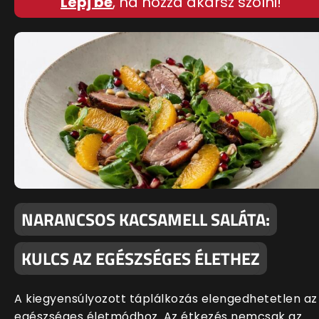
Lépj be
, ha hozzá akarsz szólni!
NARANCSOS KACSAMELL SALÁTA:
KULCS AZ EGÉSZSÉGES ÉLETHEZ
A kiegyensúlyozott táplálkozás elengedhetetlen az
egészséges életmódhoz. Az étkezés nemcsak az