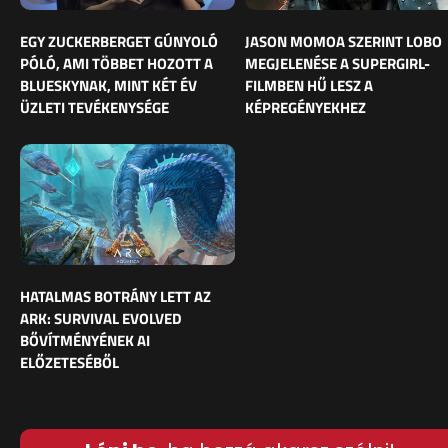
EGY ZUCKERBERGET GÚNYOLÓ
JASON MOMOA SZERINT LOBO
PÓLÓ, AMI TÖBBET HOZOTT A
MEGJELENÉSE A SUPERGIRL-
BLUESKYNAK, MINT KÉT ÉV
FILMBEN HŰ LESZ A
ÜZLETI TEVÉKENYSÉGE
KÉPREGÉNYEKHEZ
HATALMAS BOTRÁNY LETT AZ
ARK: SURVIVAL EVOLVED
BŐVÍTMÉNYÉNEK AI
ELŐZETESÉBŐL