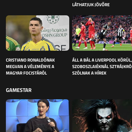
LÁTHATJUK JÖVŐRE
CRISTIANO RONALDÓNAK
ÁLL A BÁL A LIVERPOOL KÖRÜL,
MEGVAN A VÉLEMÉNYE A
SZOBOSZLAIÉKNÁL SZTRÁJKRÓ
MAGYAR FOCISTÁRÓL
SZÓLNAK A HÍREK
GAMESTAR