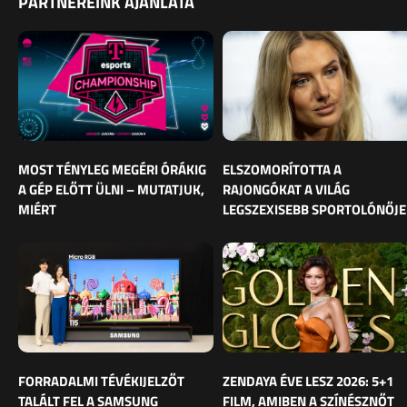
PARTNEREINK AJÁNLATA
MOST TÉNYLEG MEGÉRI ÓRÁKIG
ELSZOMORÍTOTTA A
A GÉP ELŐTT ÜLNI – MUTATJUK,
RAJONGÓKAT A VILÁG
MIÉRT
LEGSZEXISEBB SPORTOLÓNŐJE
FORRADALMI TÉVÉKIJELZŐT
ZENDAYA ÉVE LESZ 2026: 5+1
TALÁLT FEL A SAMSUNG
FILM, AMIBEN A SZÍNÉSZNŐT