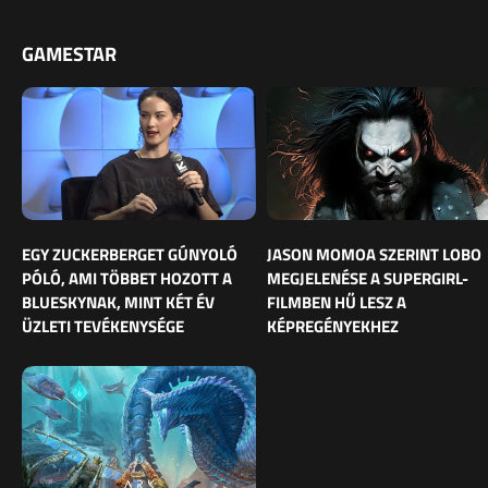
GAMESTAR
EGY ZUCKERBERGET GÚNYOLÓ
JASON MOMOA SZERINT LOBO
PÓLÓ, AMI TÖBBET HOZOTT A
MEGJELENÉSE A SUPERGIRL-
BLUESKYNAK, MINT KÉT ÉV
FILMBEN HŰ LESZ A
ÜZLETI TEVÉKENYSÉGE
KÉPREGÉNYEKHEZ