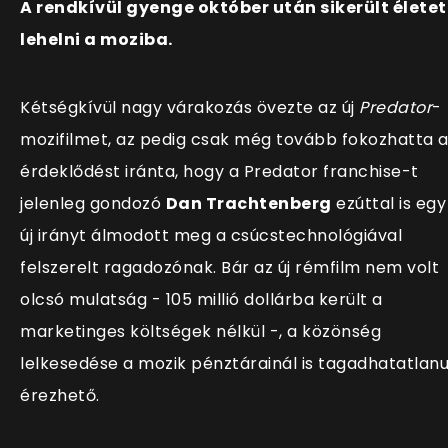
A rendkívül gyenge október után sikerült életet
lehelni a moziba.
Kétségkívül nagy várakozás övezte az új
Predator
-
mozifilmet, az pedig csak még tovább fokozhatta 
érdeklődést iránta, hogy a Predator franchise-t
jelenleg gondozó
Dan Trachtenberg
ezúttal is egy
új irányt álmodott meg a csúcstechnológiával
felszerelt ragadozónak. Bár az új rémfilm nem volt
olcsó mulatság - 105 millió dollárba került a
marketinges költségek nélkül -, a közönség
lelkesedése a mozik pénztárainál is tagadhatatlanu
érezhető.