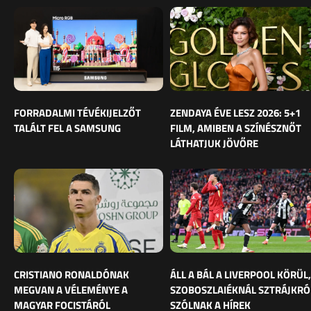
FORRADALMI TÉVÉKIJELZŐT
ZENDAYA ÉVE LESZ 2026: 5+1
TALÁLT FEL A SAMSUNG
FILM, AMIBEN A SZÍNÉSZNŐT
LÁTHATJUK JÖVŐRE
CRISTIANO RONALDÓNAK
ÁLL A BÁL A LIVERPOOL KÖRÜL,
MEGVAN A VÉLEMÉNYE A
SZOBOSZLAIÉKNÁL SZTRÁJKRÓ
MAGYAR FOCISTÁRÓL
SZÓLNAK A HÍREK