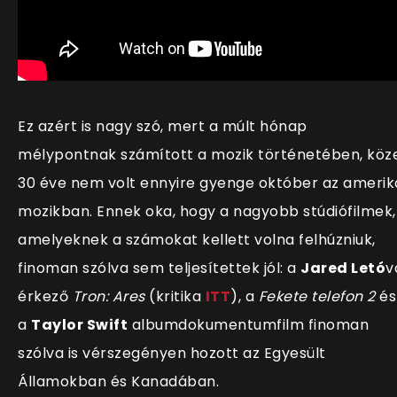
Ez azért is nagy szó, mert a múlt hónap
mélypontnak számított a mozik történetében, köz
30 éve nem volt ennyire gyenge október az amerik
mozikban. Ennek oka, hogy a nagyobb stúdiófilmek,
amelyeknek a számokat kellett volna felhúzniuk,
finoman szólva sem teljesítettek jól: a
Jared Letó
v
érkező
Tron: Ares
(kritika
ITT
), a
Fekete telefon 2
és
a
Taylor Swift
albumdokumentumfilm finoman
szólva is vérszegényen hozott az Egyesült
Államokban és Kanadában.