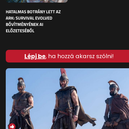
HATALMAS BOTRÁNY LETT AZ
ARK: SURVIVAL EVOLVED
BŐVÍTMÉNYÉNEK AI
ELŐZETESÉBŐL
Lépj be
, ha hozzá akarsz szólni!