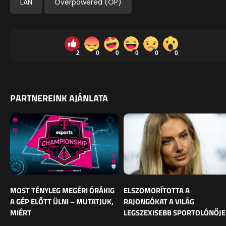
LAN
Overpowered (OP)
2
0
0
0
0
0
PARTNEREINK AJÁNLATA
MOST TÉNYLEG MEGÉRI ÓRÁKIG
ELSZOMORÍTOTTA A
A GÉP ELŐTT ÜLNI – MUTATJUK,
RAJONGÓKAT A VILÁG
MIÉRT
LEGSZEXISEBB SPORTOLÓNŐJE