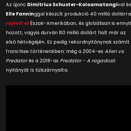
Az újonc
Dimitrius Schuster-Koloamatangi
val é
Elle Fannin
ggal készült produkció 40 millió dollárra
rajtolt el
Észak-Amerikában, és globálisan is ennyi
hozott, vagyis durván 80 millió dollárt fialt már az
első hétvégéjén. Ez pedig rekordnyitánynak számít
franchise történetében: még a 2004-es
Alien vs.
Predator
és a 2018-as
Predator - A ragadozó
nyitányát is túlszárnyalta.