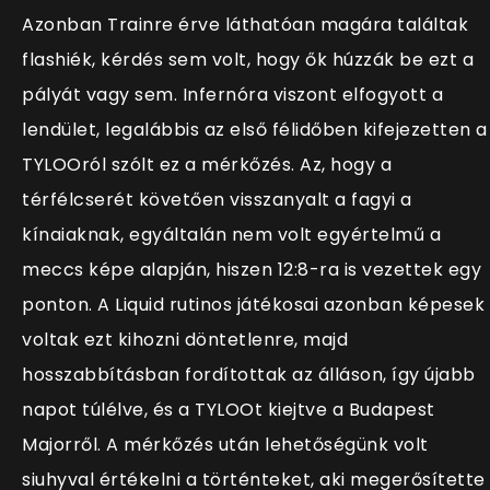
Azonban Trainre érve láthatóan magára találtak
flashiék, kérdés sem volt, hogy ők húzzák be ezt a
pályát vagy sem. Infernóra viszont elfogyott a
lendület, legalábbis az első félidőben kifejezetten a
TYLOOról szólt ez a mérkőzés. Az, hogy a
térfélcserét követően visszanyalt a fagyi a
kínaiaknak, egyáltalán nem volt egyértelmű a
meccs képe alapján, hiszen 12:8-ra is vezettek egy
ponton. A Liquid rutinos játékosai azonban képesek
voltak ezt kihozni döntetlenre, majd
hosszabbításban fordítottak az álláson, így újabb
napot túlélve, és a TYLOOt kiejtve a Budapest
Majorről. A mérkőzés után lehetőségünk volt
siuhyval értékelni a történteket, aki megerősítette