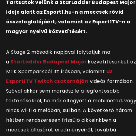
Tartsatok velünk a StarLadder Budapest Major
ideje alatt az Esport1.hu-n a meccsek rövid
összefoglalójáért, valamint az Esport1TV-n a
magyar nyelvű közvetítésért.
A Stage 2 második napjával folytatjuk ma
a
StarLadder Budapest Major
közvetítésünket az
MTK Sportparkból itt írásban, valamint
az
Esport1TV Twitch csatornáján
videós formában.
Szóval akkor sem maradsz le a legfontosabb
történésekről, ha már elfogyott a mobilneted, vag
nincs wi-fi a melóban, suliban. A következő három
hétben rendszeresen frissülő cikkeinkben a
meccsek állásáról, eredményeiről, továbbá