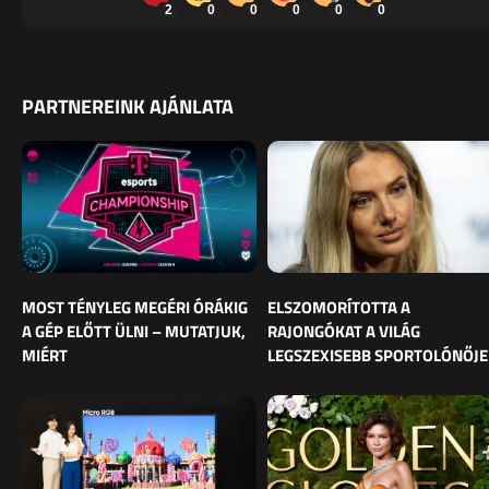
2
0
0
0
0
0
PARTNEREINK AJÁNLATA
MOST TÉNYLEG MEGÉRI ÓRÁKIG
ELSZOMORÍTOTTA A
A GÉP ELŐTT ÜLNI – MUTATJUK,
RAJONGÓKAT A VILÁG
MIÉRT
LEGSZEXISEBB SPORTOLÓNŐJE