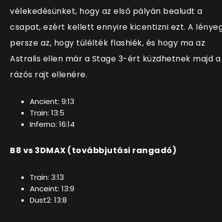
vélekedésünket, hogy az első pályán bealudt a
csapat, ezért kellett ennyire kicentizni ezt. A lénye
persze az, hogy túlélték flashiék, és hogy ma az
Astralis ellen már a Stage 3-ért küzdhetnek majd a
rázós rajt ellenére.
Ancient: 9:13
Train: 13:5
Inferno: 16:14
B8 vs 3DMAX
(továbbjutási rangadó)
Train: 3:13
Anceint: 13:9
Dust2: 13:8