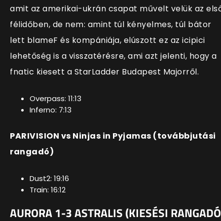
amit az amerikai-ukrán csapat művelt velük az els
félidőben, de nem: amint túl kényelmes, túl bátor
lett blameF és kompániája, elúszott ez az icipici
lehetőség is a visszatérésre, ami azt jelenti, hogy a
fnatic kiesett a StarLadder Budapest Majorről.
Overpass: 11:13
Inferno: 7:13
PARIVISION vs Ninjas in Pyjamas (továbbjutási
rangadó)
Dust2: 19:16
Train: 16:12
AURORA 1-3 ASTRALIS
(KIESÉSI RANGADÓ