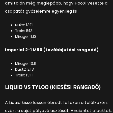
ami talán még meglepőbb, hogy HooXi vezette a
csapatát győzelemre egyénileg is!
Nuke: 13:11
Train: 8:13
Mirage: 11:13
Imperial 2-1 M80 (továbbjutási rangadó)
Mirage: 13:11
Dust2: 2:13
Train: 13:11
LIQUID VS TYLOO
(KIESÉSI RANGADÓ)
A Liquid kissé lassan ébredt fel ezen a találkozón,
ezért a saját pályaválasztását, Ancientöt elbukták.