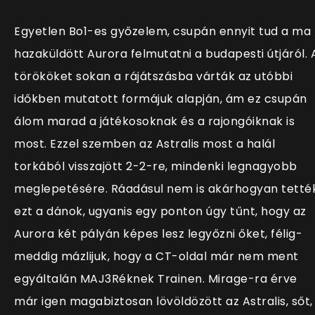
Egyetlen Bo1-es győzelem, csupán ennyit tud a ma
hazaküldött Aurora felmutatni a budapesti útjáról. 
törököket sokan a rájátszásba várták az utóbbi
időkben mutatott formájuk alapján, ám ez csupán
álom marad a játékosoknak és a rajongóiknak is
most. Ezzel szemben az Astralis most a halál
torkából visszajött 2-2-re, mindenki legnagyobb
meglepetésére. Ráadásul nem is akárhogyan tetté
ezt a dánok, ugyanis egy ponton úgy tűnt, hogy az
Aurora két pályán képes lesz legyőzni őket, félig-
meddig mázlijuk, hogy a CT-oldal már nem ment
egyáltalán MAJ3Réknek Trainen. Mirage-ra érve
már igen magabiztosan lövöldözött az Astralis, sőt,