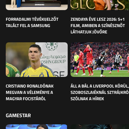
FORRADALMI TÉVÉKIJELZŐT
ZENDAYA ÉVE LESZ 2026: 5+1
TALÁLT FEL A SAMSUNG
FILM, AMIBEN A SZÍNÉSZNŐT
LÁTHATJUK JÖVŐRE
CRISTIANO RONALDÓNAK
ÁLL A BÁL A LIVERPOOL KÖRÜL,
MEGVAN A VÉLEMÉNYE A
SZOBOSZLAIÉKNÁL SZTRÁJKRÓ
MAGYAR FOCISTÁRÓL
SZÓLNAK A HÍREK
GAMESTAR