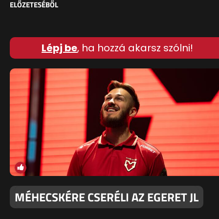
ELŐZETESÉBŐL
Lépj be
, ha hozzá akarsz szólni!
MÉHECSKÉRE CSERÉLI AZ EGERET JL