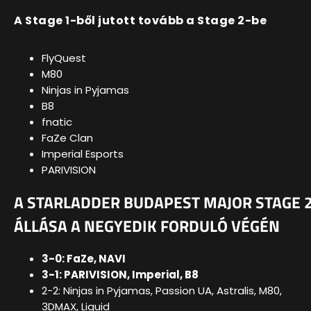
A Stage 1-ből jutott tovább a Stage 2-be
FlyQuest
M80
Ninjas in Pyjamas
B8
fnatic
FaZe Clan
Imperial Esports
PARIVISION
A STARLADDER BUDAPEST MAJOR STAGE 
ÁLLÁSA A NEGYEDIK FORDULÓ VÉGÉN
3-0: FaZe, NAVI
3-1: PARIVISION, Imperial, B8
2-2: Ninjas in Pyjamas, Passion UA, Astralis, M80,
3DMAX, Liquid