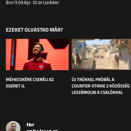
Borítókép: StarLadder
EZEKET OLVASTAD MÁR?
MÉHECSKÉRE CSERÉLI AZ
ÚJ TRÜKKEL PRÓBÁL A
EGERET JL
COUNTER-STRIKE 2 KÖZÖSSÉG
LESZÁMOLNI A CSALÓKKAL
tbr