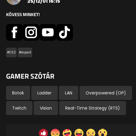
25/12/01 16:15
KÖVESS MINKET!
#CS2
#esport
GAMER SZÓTÁR
Botok
Ladder
LAN
Overpowered (OP)
Twitch
Vision
Real-Time Strategy (RTS)