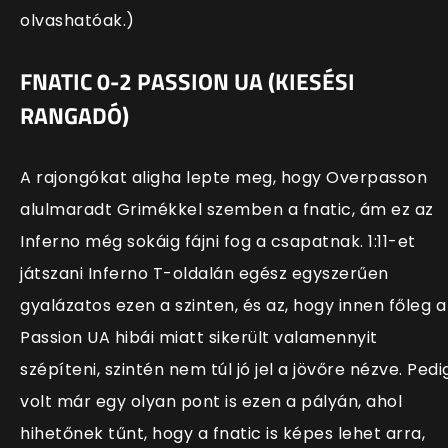
olvashatóak.)
FNATIC 0-2 PASSION UA (KIESÉSI
RANGADÓ)
A rajongókat aligha lepte meg, hogy Overpasson
alulmaradt Grimékkel szemben a fnatic, ám ez az
Inferno még sokáig fájni fog a csapatnak. 1:11-et
játszani Inferno T-oldalán egész egyszerűen
gyalázatos ezen a szinten, és az, hogy innen főleg a
Passion UA hibái miatt sikerült valamennyit
szépíteni, szintén nem túl jó jel a jövőre nézve. Pedi
volt már egy olyan pont is ezen a pályán, ahol
hihetőnek tűnt, hogy a fnatic is képes lehet arra,