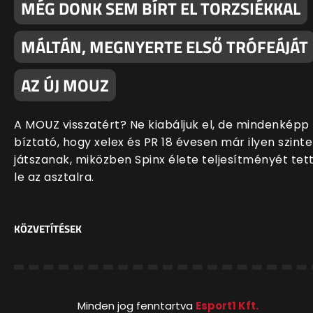
MÉG DONK SEM BÍRT EL TORZSIÉKKAL
MÁLTÁN, MEGNYERTE ELSŐ TRÓFEÁJÁT
AZ ÚJ MOUZ
A MOUZ visszatért? Ne kiabáljuk el, de mindenképp
bíztató, hogy xelex és PR 18 évesen már ilyen szint
játszanak, miközben Spinx élete teljesítményét tet
le az asztalra.
KÖZVETÍTÉSEK
Minden jog fenntartva
Esport1 Kft.