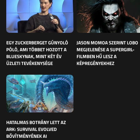
EGY ZUCKERBERGET GÚNYOLÓ
JASON MOMOA SZERINT LOBO
PÓLÓ, AMI TÖBBET HOZOTT A
MEGJELENÉSE A SUPERGIRL-
BLUESKYNAK, MINT KÉT ÉV
FILMBEN HŰ LESZ A
ÜZLETI TEVÉKENYSÉGE
KÉPREGÉNYEKHEZ
HATALMAS BOTRÁNY LETT AZ
ARK: SURVIVAL EVOLVED
BŐVÍTMÉNYÉNEK AI